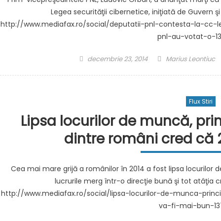
Legea securităţii cibernetice, iniţiată de Guv
http://www.mediafax.ro/social/deputatii-pnl-contesta-la-cc-le
pnl-au-votat-o-1
Posted
Author
decembrie 23, 2014
Marius Leontiuc
on
Flux Stiri
Lipsa locurilor de muncă, prin
dintre români cred că 
Cea mai mare grijă a românilor în 2014 a fost lipsa locurilor
lucrurile merg într-o direcţie bună şi tot atâţ
http://www.mediafax.ro/social/lipsa-locurilor-de-munca-princ
va-fi-mai-bun-1