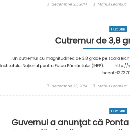
Posted
Author
decembrie 23, 2014
Marius Leontiuc
on
Flux Stiri
Cutremur de 3,8 g
Un cutremur cu magnitudinea de 3,8 grade pe scara Richter s
Institutului Naţional pentru Fizica Pământului (INFP). http:
banat-13737
Posted
Author
decembrie 23, 2014
Marius Leontiuc
on
Flux Stiri
Guvernul a anunţat că Ponta 