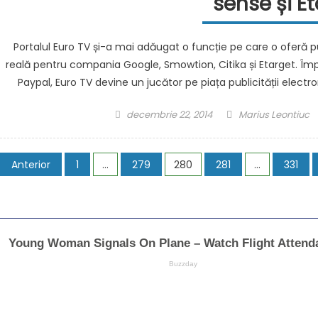
sense și E
Portalul Euro TV și-a mai adăugat o funcție pe care o oferă pu
reală pentru compania Google, Smowtion, Citika și Etarget. Împr
Paypal, Euro TV devine un jucător pe piața publicității elect
Posted
Author
decembrie 22, 2014
Marius Leontiuc
on
Paginație
Anterior
1
…
279
280
281
…
331
articole