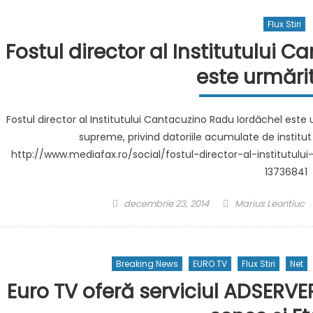
Flux Stiri
Fostul director al Institutului 
este urmări
Fostul director al Institutului Cantacuzino Radu Iordăchel este u
supreme, privind datoriile acumulate de instit
http://www.mediafax.ro/social/fostul-director-al-institutul
13736841
Posted
Author
decembrie 23, 2014
Marius Leontiuc
on
Breaking News
EURO TV
Flux Stiri
Net
Euro TV oferă serviciul ADSERVE