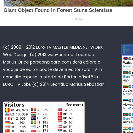
(c) 2008 - 2012 Euro TV MASTER MEDIA NETWORK;
Web Design :(c) 2013 web-arhitect Leontiuc
Marius Orice persoană care consideră că are o
Wales
Netwo
vocație de editor poate deveni editor Euro TV în
condițiile expuse la oferta de Barter, afișată la
Euro 
ago
EURO TV Jobs
(c) 2014 Leontiuc Marius Sebastian
Apskri
Netwo
viewed
NEWS
Euro 
mins 
Prade