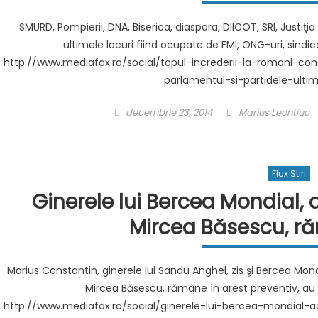
SMURD, Pompierii, DNA, Biserica, diaspora, DIICOT, SRI, Justiţia
ultimele locuri fiind ocupate de FMI, ONG-uri, sin
http://www.mediafax.ro/social/topul-increderii-la-romani-co
parlamentul-si-partidele-ulti
Posted
Author
decembrie 23, 2014
Marius Leontiuc
on
Flux Stiri
Ginerele lui Bercea Mondial, 
Mircea Băsescu, ră
Marius Constantin, ginerele lui Sandu Anghel, zis şi Bercea Mondia
Mircea Băsescu, rămâne în arest preventiv, a
http://www.mediafax.ro/social/ginerele-lui-bercea-mondial