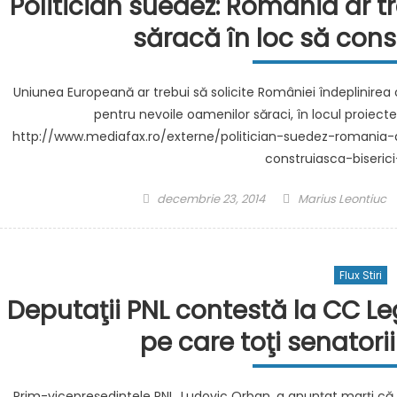
Politician suedez: România ar t
săracă în loc să cons
Uniunea Europeană ar trebui să solicite României îndeplinirea obl
pentru nevoile oamenilor săraci, în locul proiec
http://www.mediafax.ro/externe/politician-suedez-romania-a
construiasca-biseric
Posted
Author
decembrie 23, 2014
Marius Leontiuc
on
Flux Stiri
Deputaţii PNL contestă la CC Leg
pe care toţi senatori
Prim-vicepreşedintele PNL, Ludovic Orban, a anunţat marţi că 