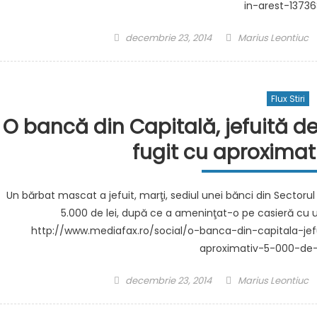
in-arest-1373
Posted
Author
decembrie 23, 2014
Marius Leontiuc
on
Flux Stiri
O bancă din Capitală, jefuită d
fugit cu aproximati
Un bărbat mascat a jefuit, marţi, sediul unei bănci din Sectorul
5.000 de lei, după ce a ameninţat-o pe casieră c
http://www.mediafax.ro/social/o-banca-din-capitala-j
aproximativ-5-000-de-
Posted
Author
decembrie 23, 2014
Marius Leontiuc
on