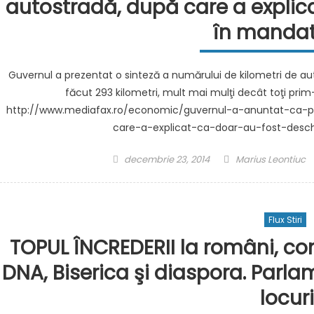
autostradă, după care a explica
în mandatu
Guvernul a prezentat o sinteză a numărului de kilometri de a
făcut 293 kilometri, mult mai mulţi decât toţi pr
http://www.mediafax.ro/economic/guvernul-a-anuntat-ca-p
care-a-explicat-ca-doar-au-fost-desch
Posted
Author
decembrie 23, 2014
Marius Leontiuc
on
Flux Stiri
TOPUL ÎNCREDERII la români, co
DNA, Biserica şi diaspora. Parlam
locuri