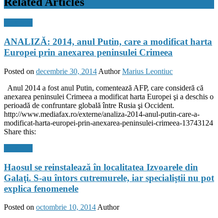
Related Articles
Flux Stiri
ANALIZĂ: 2014, anul Putin, care a modificat harta
Europei prin anexarea peninsulei Crimeea
Posted on
decembrie 30, 2014
Author
Marius Leontiuc
Anul 2014 a fost anul Putin, comentează AFP, care consideră că
anexarea peninsulei Crimeea a modificat harta Europei şi a deschis o
perioadă de confruntare globală între Rusia şi Occident.
http://www.mediafax.ro/externe/analiza-2014-anul-putin-care-a-
modificat-harta-europei-prin-anexarea-peninsulei-crimeea-13743124
Share this:
Flux Stiri
Haosul se reinstalează în localitatea Izvoarele din
Galaţi. S-au întors cutremurele, iar specialiştii nu pot
explica fenomenele
Posted on
octombrie 10, 2014
Author