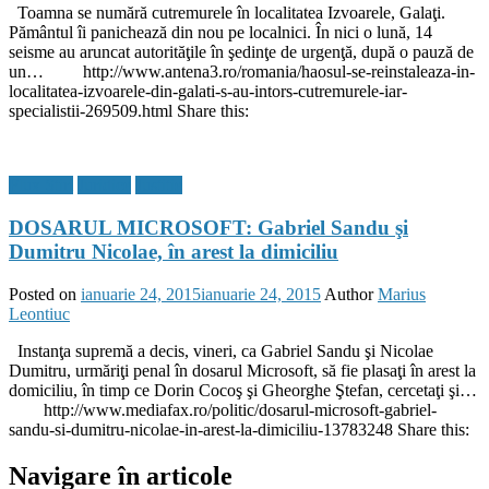
Toamna se numără cutremurele în localitatea Izvoarele, Galaţi.
Pământul îi panichează din nou pe localnici. În nici o lună, 14
seisme au aruncat autorităţile în şedinţe de urgenţă, după o pauză de
un… http://www.antena3.ro/romania/haosul-se-reinstaleaza-in-
localitatea-izvoarele-din-galati-s-au-intors-cutremurele-iar-
specialistii-269509.html Share this:
Flux Stiri
Juridice
Justitie
DOSARUL MICROSOFT: Gabriel Sandu şi
Dumitru Nicolae, în arest la dimiciliu
Posted on
ianuarie 24, 2015
ianuarie 24, 2015
Author
Marius
Leontiuc
Instanţa supremă a decis, vineri, ca Gabriel Sandu şi Nicolae
Dumitru, urmăriţi penal în dosarul Microsoft, să fie plasaţi în arest la
domiciliu, în timp ce Dorin Cocoş şi Gheorghe Ştefan, cercetaţi şi…
http://www.mediafax.ro/politic/dosarul-microsoft-gabriel-
sandu-si-dumitru-nicolae-in-arest-la-dimiciliu-13783248 Share this:
Navigare în articole