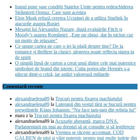
Iranul pune șase condiții Statelor Unite pentru redeschiderea
Strâmtorii Ormuz. Care sunt acestea
Elon Musk refuză cererea Ucrainei de a utiliza Starlink în
atacurile asupra Rusiei
Mesajul lui Alexandru Nazare, după evaluările Fitch și
Moody’s asupra României: „Este un răgaz, dar în niciun caz
un motiv de relaxare”
Ce spune cartea pe care o iei la plajă despre tine? De la
romance și thrillere la clasici, alegerea poate reflecta starea ta
de spirit
O simplă lipsă de carton a creat unul dintre cele mai puternice
simboluri de brand din istorie. Cutia portocalie Hermès s-a
născut dintr-o criză, iar astăzi valorează miliarde
Comentarii recente
alexandraelena89
la
Trucuri pentru fixarea machiajului
alexandraelena89
la
Luteranii din vestul ţării se bucură pentru
preşedintele Klaus Iohannis: “Nu face tam-tam din religia lui”
mara z
la
Trucuri pentru fixarea machiajului
alexandraelena89
la
Acuzație aberantă, marca DNA.
Parlamentarii nu mai au dreptul să se consulte și să legifereze
alexandraelena89
la
Vremea se răceşte accentuat. COD
GALBEN de ploi şi vânt puternic pentru mai multe judeţe din