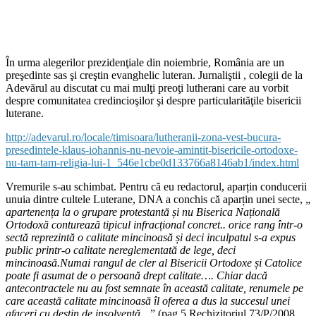
În urma alegerilor prezidenţiale din noiembrie, România are un
preşedinte sas şi creştin evanghelic luteran. Jurnaliştii , colegii de la
Adevărul au discutat cu mai mulţi preoţi lutherani care au vorbit
despre comunitatea credincioşilor şi despre particularităţile bisericii
luterane.
http://adevarul.ro/locale/timisoara/lutheranii-zona-vest-bucura-
presedintele-klaus-iohannis-nu-nevoie-amintit-bisericile-ortodoxe-
nu-tam-tam-religia-lui-1_546e1cbe0d133766a8146ab1/index.html
Vremurile s-au schimbat. Pentru că eu redactorul, aparțin conducerii
unuia dintre cultele Luterane, DNA a conchis că aparțin unei secte, „
apartenența la o grupare protestantă și nu Biserica Națională
Ortodoxă conturează tipicul infracțional concret.. orice rang într-o
sectă reprezintă o calitate mincinoasă și deci inculpatul s-a expus
public printr-o calitate nereglementată de lege, deci
mincinoasă.Numai rangul de cler al Bisericii Ortodoxe și Catolice
poate fi asumat de o persoană drept calitate…. Chiar dacă
antecontractele nu au fost semnate în această calitate, renumele pe
care această calitate mincinoasă îl oferea a dus la succesul unei
afaceri cu destin de insolvență…
” (pag 5 Rechizitoriul 73/P/2008