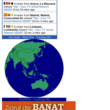
A visitor from
Anyos, La Massana
viewed "
Stiri - Euro TV Social Network
NEWS
"
8 hrs 44 mins ago
A visitor from
Madrid, Madrid,
Comunidad De
viewed "
Stiri - Euro TV
Social Network NEWS
"
10 hrs 3 mins ago
A visitor from
Limbiate,
Lombardia
viewed "
Stiri - Euro TV Social
Network NEWS
"
10 hrs 3 mins ago
Get Script
Real Time
Tracking ON
Realtime
-
Tracking ON