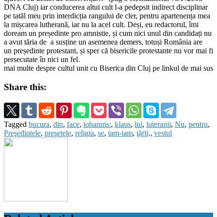
DNA Cluj) iar conducerea altui cult l-a pedepsit indirect disciplinar
pe tatăl meu prin interdicția rangului de cler, pentru apartenența mea
la mișcarea lutherană, iar nu la acel cult. Deși, eu redactorul, îmi
doream un președinte pro amnistie, și cum nici unul din candidați nu
a avut tăria de a susține un asemenea demers, totuși România are
un președinte protestant, și sper că bisericile protestante nu vor mai fi
persecutate în nici un fel.
mai multe despre cultul unit cu Biserica din Cluj pe linkul de mai sus
Share this:
Tagged
bucura
,
din
,
face
,
iohannis:
,
klaus
,
lui
,
luteranii
,
Nu
,
pentru
,
Preşedintele
,
preşetele
,
religia
,
se
,
tam-tam
,
ţării,
,
vestul