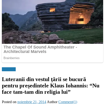
Flux Stiri
Luteranii din vestul ţării se bucură
pentru preşedintele Klaus Iohannis: “Nu
face tam-tam din religia lui”
Posted on
noiembrie 21, 2014
Author
Comment(1)