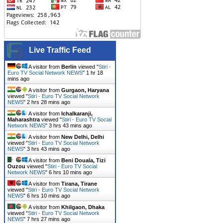
Live Traffic Feed
A visitor from
Berlin
viewed "
Stiri -
Euro TV Social Network NEWS
"
1 hr 18
mins ago
A visitor from
Gurgaon, Haryana
viewed "
Stiri - Euro TV Social Network
NEWS
"
2 hrs 28 mins ago
A visitor from
Ichalkaranji,
Maharashtra
viewed "
Stiri - Euro TV Social
Network NEWS
"
3 hrs 43 mins ago
A visitor from
New Delhi, Delhi
viewed "
Stiri - Euro TV Social Network
NEWS
"
3 hrs 43 mins ago
A visitor from
Beni Douala, Tizi
Ouzou
viewed "
Stiri - Euro TV Social
Network NEWS
"
6 hrs 10 mins ago
A visitor from
Tirana, Tirane
viewed "
Stiri - Euro TV Social Network
NEWS
"
6 hrs 10 mins ago
A visitor from
Khilgaon, Dhaka
viewed "
Stiri - Euro TV Social Network
NEWS
"
7 hrs 27 mins ago