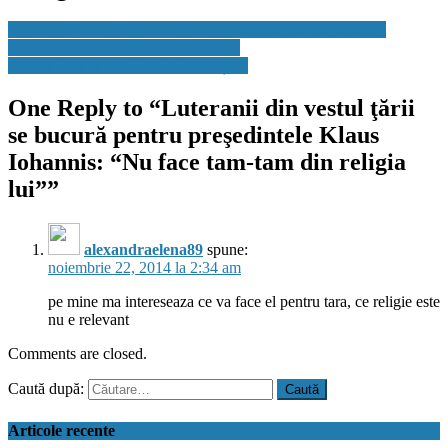
MApN publică fotografiile celor opt militari care au murit în
TRAGEDIA AVIATICĂ de la Sibiu
Comorile orientului, uleiurile esențiale
One Reply to “
Luteranii din vestul ţării
se bucură pentru preşedintele Klaus
Iohannis: “Nu face tam-tam din religia
lui”
”
alexandraelena89
spune:
noiembrie 22, 2014 la 2:34 am
pe mine ma intereseaza ce va face el pentru tara, ce religie este
nu e relevant
Comments are closed.
Caută după:
Articole recente