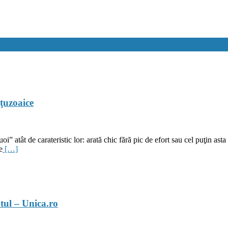
nţuzoaice
” atât de carateristic lor: arată chic fără pic de efort sau cel puţin asta
e
[…]
ătul – Unica.ro