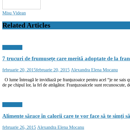
Misu Videan
Related Articles
hot & style
7 trucuri de frumuseţe care merită adoptate de la fra
Posted
Author
februarie 20, 2015
februarie 20, 2015
Alexandra Elena Mocanu
on
O lume întreagă le invidiază pe franţuzoaice pentru acel “je ne sais quoi
de pe chipul lor, la fel de atrăgător. Franţuzoaicele sunt recunoscute, d
hot & style
Alimente sărace în calorii care te vor face să te simţi s
Posted
Author
februarie 26, 2015
Alexandra Elena Mocanu