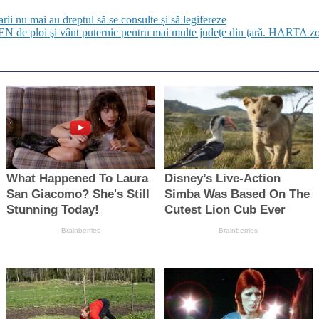
i nu mai au dreptul să se consulte și să legifereze
de ploi şi vânt puternic pentru mai multe judeţe din ţară. HARTA zon