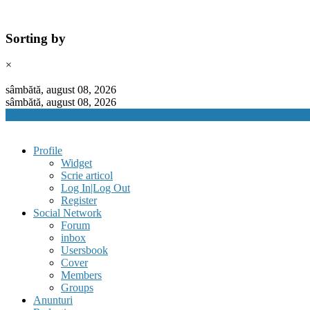
Sorting by
×
Skip
to
sâmbătă, august 08, 2026
content
sâmbătă, august 08, 2026
Profile
Widget
Scrie articol
Log In|Log Out
Register
Social Network
Forum
inbox
Usersbook
Cover
Members
Groups
Anunturi