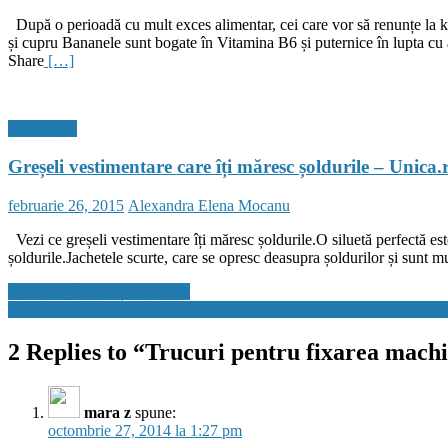
on
După o perioadă cu mult exces alimentar, cei care vor să renunțe la ki
și cupru Bananele sunt bogate în Vitamina B6 și puternice în lupta c
Share
[…]
hot & style
Greșeli vestimentare care îți măresc șoldurile – Unica.
Posted
Author
februarie 26, 2015
Alexandra Elena Mocanu
on
Vezi ce greșeli vestimentare îți măresc șoldurile.O siluetă perfectă este 
șoldurile.Jachetele scurte, care se opresc deasupra șoldurilor și sunt m
Navigare
Secretele frumuseții orientale
A venit iarna în octombrie. Stratul de zăpadă va ajunge la 10 cm, C
în
articole
2 Replies to “
Trucuri pentru fixarea machi
mara z
spune:
octombrie 27, 2014 la 1:27 pm