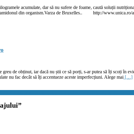
logramele acumulate, dar să nu sufere de foame, caută soluții nutrițion
u amidonul din organism.Varza de Bruxelles.. http://www.unica.ro/artic
ro
greu de obținut, iar dacă nu știi ce să porți, s-ar putea să îți scoți în e
ulate nu fac decât să îți accentueze aceste imperfecțiuni. Alege mai
[…]
NADNR a dat primele sancţiuni. Cod galben de NINSORI în Bucureşti şi
ajului
”