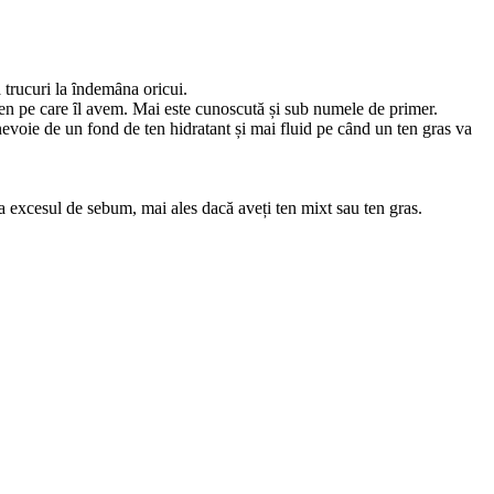
 trucuri la ȋndemȃna oricui.
 ten pe care ȋl avem. Mai este cunoscută și sub numele de primer.
 nevoie de un fond de ten hidratant și mai fluid pe cȃnd un ten gras va
ta excesul de sebum, mai ales dacă aveți ten mixt sau ten gras.