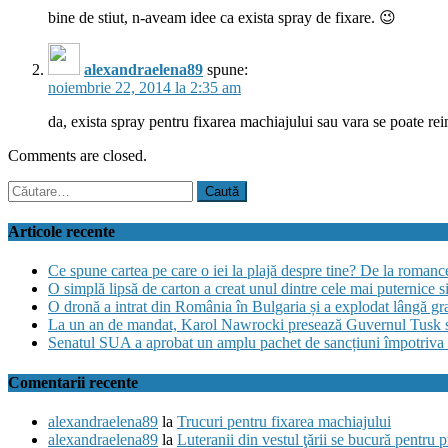
bine de stiut, n-aveam idee ca exista spray de fixare. 😉
alexandraelena89
spune:
noiembrie 22, 2014 la 2:35 am
da, exista spray pentru fixarea machiajului sau vara se poate r
Comments are closed.
Caută
după:
Articole recente
Ce spune cartea pe care o iei la plajă despre tine? De la romance și
O simplă lipsă de carton a creat unul dintre cele mai puternice s
O dronă a intrat din România în Bulgaria și a explodat lângă gra
La un an de mandat, Karol Nawrocki presează Guvernul Tusk să 
Senatul SUA a aprobat un amplu pachet de sancțiuni împotriva Ru
Comentarii recente
alexandraelena89
la
Trucuri pentru fixarea machiajului
alexandraelena89
la
Luteranii din vestul ţării se bucură pentru 