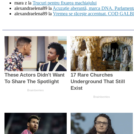
mara z
la
Trucuri pentru fixarea machiajului
alexandraelena89
la
Acuzație aberantă, marca DNA. Parlamentari
alexandraelena89
la
Vremea se răceşte accentuat. COD GALBEN 