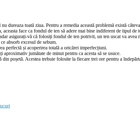
 nu dureaza toată ziua. Pentru a remedia această problemă există cȃteva
, aceasta face ca fondul de ten să adere mai bine indiferent de tipul de
șadar asigurați-vă că folosiți fondul de ten potrivit, un ten uscat va avea
e ce absorb excesul de sebum.
a perfectă și acoperirea totală a oricărei imperfecțiuni.
tați aproximativ jumătate de minut pentru ca acesta să se usuce.
din poșetă. Acestea trebuie folosite la fiecare trei ore pentru a ȋndepăr
rucuri