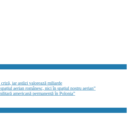
criză, iar astăzi valorează miliarde
pațiul aerian românesc, nici în spațiul nostru aerian”
militară americană permanentă în Polonia”