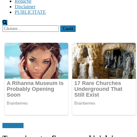
Redacție
Disclaimer
PUBLICITATE
Caută
după:
hot & style