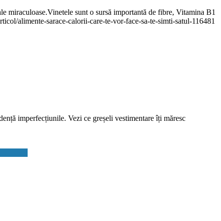
ale miraculoase.Vinetele sunt o sursă importantă de fibre, Vitamina B1
ol/alimente-sarace-calorii-care-te-vor-face-sa-te-simti-satul-116481
vidență imperfecțiunile. Vezi ce greșeli vestimentare îți măresc
 5 judeţe