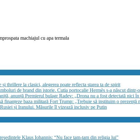
eimprospata machiajul cu apa termala
 thrillere la clasici, alegerea poate reflecta starea ta de spirit
imboluri de brand din istorie. Cutia portocalie Hermès s-a născut dintr-o 
niță, anunță Premierul bulagr Radev: „Drona nu a fost detectată nici în s
finanțeze baza militară Fort Trump: „Trebuie să instituim o prezență 
siei și Iranului. Măsurile îl vizează inclusiv pe Putin
preşedintele Klaus Iohannis: “Nu face tam-tam din religia lui”