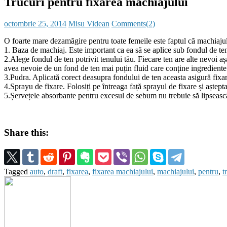
Trucuri pentru fixarea machiajului
Posted
Author
octombrie 25, 2014
Misu Videan
Comments(2)
on
O foarte mare dezamăgire pentru toate femeile este faptul că machiajul
1. Baza de machiaj. Este important ca ea să se aplice sub fondul de ten
2.Alege fondul de ten potrivit tenului tău. Fiecare ten are alte nevoi a
avea nevoie de un fond de ten mai puțin fluid care conține ingredient
3.Pudra. Aplicată corect deasupra fondului de ten aceasta asigură fixare
4.Sprayu de fixare. Folosiți pe ȋntreaga față sprayul de fixare și aștep
5.Șervețele absorbante pentru excesul de sebum nu trebuie să lipsească 
Share this:
Tagged
auto
,
draft
,
fixarea
,
fixarea machiajului
,
machiajului
,
pentru
,
t