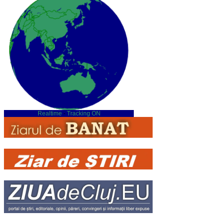
Realtime
-
Tracking ON