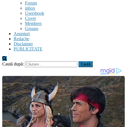
Forum
inbox
Usersbook
Cover
Members
Groups
Anunturi
Redacție
Disclaimer
PUBLICITATE
Caută după: