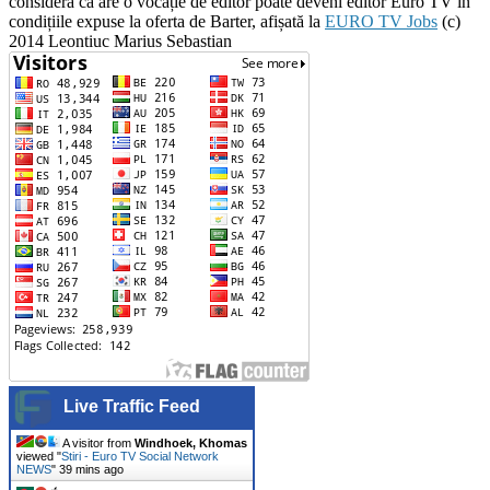
consideră că are o vocație de editor poate deveni editor Euro TV în
condițiile expuse la oferta de Barter, afișată la
EURO TV Jobs
(c)
2014 Leontiuc Marius Sebastian
Live Traffic Feed
A visitor from
Windhoek, Khomas
viewed "
Stiri - Euro TV Social Network
NEWS
"
39 mins ago