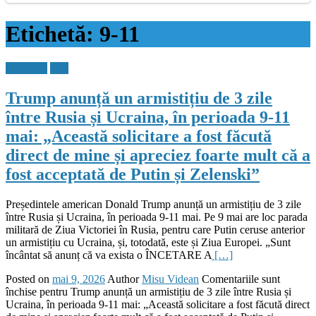
Etichetă:
9-11
Flux Stiri
Stiri
Trump anunță un armistițiu de 3 zile
între Rusia și Ucraina, în perioada 9-11
mai: „Această solicitare a fost făcută
direct de mine și apreciez foarte mult că a
fost acceptată de Putin și Zelenski”
Președintele american Donald Trump anunță un armistițiu de 3 zile
între Rusia și Ucraina, în perioada 9-11 mai. Pe 9 mai are loc parada
militară de Ziua Victoriei în Rusia, pentru care Putin ceruse anterior
un armistițiu cu Ucraina, și, totodată, este și Ziua Europei. „Sunt
încântat să anunț că va exista o ÎNCETARE A
[…]
Posted on
mai 9, 2026
Author
Misu Videan
Comentariile sunt
închise
pentru Trump anunță un armistițiu de 3 zile între Rusia și
Ucraina, în perioada 9-11 mai: „Această solicitare a fost făcută direct