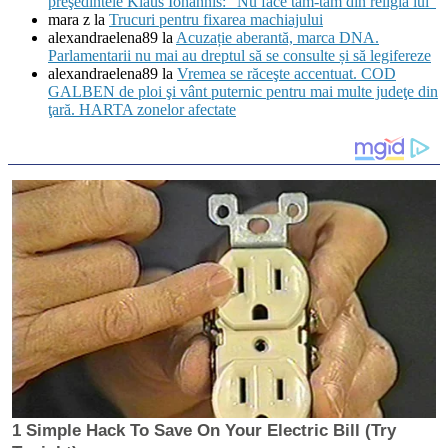
preşedintele Klaus Iohannis: “Nu face tam-tam din religia lui”
mara z
la
Trucuri pentru fixarea machiajului
alexandraelena89
la
Acuzație aberantă, marca DNA.
Parlamentarii nu mai au dreptul să se consulte și să legifereze
alexandraelena89
la
Vremea se răceşte accentuat. COD
GALBEN de ploi şi vânt puternic pentru mai multe judeţe din
ţară. HARTA zonelor afectate