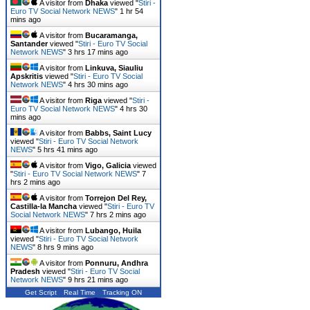
A visitor from
Dhaka
viewed "
Stiri -
Euro TV Social Network NEWS
"
1 hr 54
mins ago
A visitor from
Bucaramanga,
Santander
viewed "
Stiri - Euro TV Social
Network NEWS
"
3 hrs 18 mins ago
A visitor from
Linkuva, Siauliu
Apskritis
viewed "
Stiri - Euro TV Social
Network NEWS
"
4 hrs 30 mins ago
A visitor from
Riga
viewed "
Stiri -
Euro TV Social Network NEWS
"
4 hrs 30
mins ago
A visitor from
Babbs, Saint Lucy
viewed "
Stiri - Euro TV Social Network
NEWS
"
5 hrs 41 mins ago
A visitor from
Vigo, Galicia
viewed
"
Stiri - Euro TV Social Network NEWS
"
7
hrs 3 mins ago
A visitor from
Torrejon Del Rey,
Castilla-la Mancha
viewed "
Stiri - Euro TV
Social Network NEWS
"
7 hrs 3 mins ago
A visitor from
Lubango, Huila
viewed "
Stiri - Euro TV Social Network
NEWS
"
8 hrs 9 mins ago
A visitor from
Ponnuru, Andhra
Pradesh
viewed "
Stiri - Euro TV Social
Network NEWS
"
9 hrs 21 mins ago
Get Script
Real Time
Tracking ON