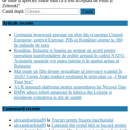
de mine și apreciez foarte mult că a fost acceptată de Putin și
Zelenski”
Caută după:
Articole recente
Germania generează aproape un sfert din economia Uniunii
Europene, potrivit Eurostat. PIB-ul României ajunge la 380
de miliarde de euro
România, Bulgaria și Spania au semnat un acord pentru
operațiuni transfrontaliere de poliție aeriană în cadrul NATO.
Avioanele spaniole vor putea patrula și în spațiul aerian al
Bulgariei
Mai poate un film despre sexualitate să provoace scandal în
2026? Gregg Araki readuce erotismul în prim-plan cu „I Want
Your Sex”
AUR lansează platforma pentru suspendarea lui Nicușor Dan
BMW aduce roboți umanoizi în fabrica din Leipzig și
pregătește extinderea la mii de unități
Comentarii recente
alexandraelena89
la
Trucuri pentru fixarea machiajului
alexandraelena89
la
Luteranii din vestul ţării se bucură pentru