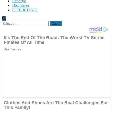
Redacție
Disclaimer
PUBLICITATE
Caută
după: