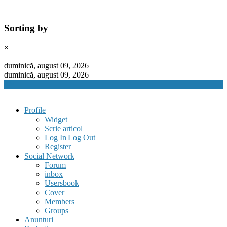
Sorting by
×
Skip
to
duminică, august 09, 2026
content
duminică, august 09, 2026
Profile
Widget
Scrie articol
Log In|Log Out
Register
Social Network
Forum
inbox
Usersbook
Cover
Members
Groups
Anunturi