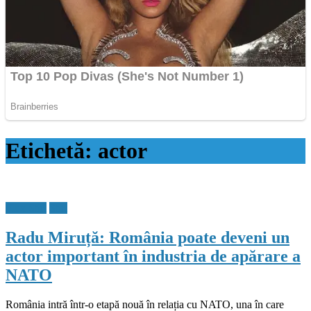
Etichetă:
actor
Flux Stiri
Stiri
Radu Miruță: România poate deveni un
actor important în industria de apărare a
NATO
România intră într-o etapă nouă în relația cu NATO, una în care