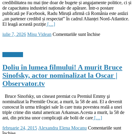
credibilitatea nu mai ține doar de bugete și angajamente politice, ci și
de capacitatea industriei naționale de apărare. Într-o postare
publicată pe Facebook, Radu Miruță afirmă că România este astăzi
„un partener credibil și respectat” în cadrul Alianței Nord-Atlantice.
El leagă această poziție
[…]
Posted
Author
pentru
iulie 7, 2026
Misu Videan
Comentariile sunt închise
on
Radu
Miruță:
România
hot & style
poate
deveni
Doliu în lumea filmului! A murit Bruce
un
actor
Sinofsky, actor nominalizat la Oscar |
important
Observator.tv
în
industria
de
Bruce Sinofsky, un cineast premiat cu Premiul Emmy şi
apărare
nominalizat la Premiile Oscar, a murit, la 58 de ani. El a devenit
a
cunoscut în urma trilogiei sale în care trata povestea reală a unei
NATO
triple crime din statul american Arkansas.Acesta a murit, la 58 de
ani, din pricina unor complicaţii ale bolii de care
[…]
Posted
Author
februarie 24, 2015
Alexandra Elena Mocanu
Comentariile sunt
on
pentru
închise