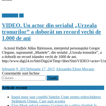
Doliu
în
lumea
hot & style
net
filmului!
A
VIDEO. Un actor din serialul „Urzeala
murit
Bruce
tronurilor” a doborât un record vechi de
Sinofsky,
1.000 de ani
actor
nominalizat
la
Actorul Hafþór Júlíus Björnsson, interpretul personajului Gregor
Oscar
Clegane, supranumit „Muntele”, din serialul „Urzeala tronurilor”, a
|
a doborât un record islandez vechi de 1000 de ani.
Observator.tv
http://www.digi24.ro/Stiri/Digi24/Timp+liber/Stiri/VIDEO+actor+Ur
Posted
Author
februarie 9, 2015
februarie 17, 2015
Alexandra Elena Mocanu
on
pentru
Comentariile sunt închise
Caută
VIDEO.
după:
Un
actor
Articole recente
din
serialul
Iranul pune șase condiții Statelor Unite pentru redeschiderea
„Urzeala
Strâmtorii Ormuz. Care sunt acestea
tronurilor”
Elon Musk refuză cererea Ucrainei de a utiliza Starlink în