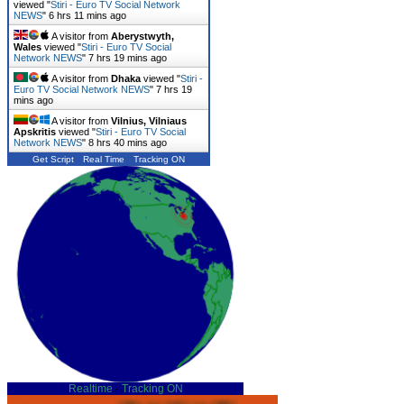
viewed "
Stiri - Euro TV Social Network
NEWS
"
6 hrs 11 mins ago
A visitor from
Aberystwyth,
Wales
viewed "
Stiri - Euro TV Social
Network NEWS
"
7 hrs 19 mins ago
A visitor from
Dhaka
viewed "
Stiri -
Euro TV Social Network NEWS
"
7 hrs 19
mins ago
A visitor from
Vilnius, Vilniaus
Apskritis
viewed "
Stiri - Euro TV Social
Network NEWS
"
8 hrs 40 mins ago
Get Script
Real Time
Tracking ON
Realtime
-
Tracking ON