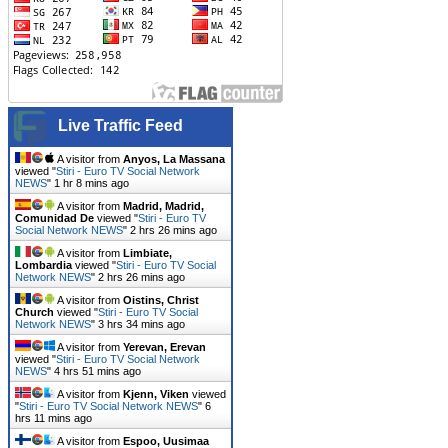
Live Traffic Feed
A visitor from
Anyos, La Massana
viewed "
Stiri - Euro TV Social Network
NEWS
"
1 hr 8 mins ago
A visitor from
Madrid, Madrid,
Comunidad De
viewed "
Stiri - Euro TV
Social Network NEWS
"
2 hrs 26 mins ago
A visitor from
Limbiate,
Lombardia
viewed "
Stiri - Euro TV Social
Network NEWS
"
2 hrs 26 mins ago
A visitor from
Oistins, Christ
Church
viewed "
Stiri - Euro TV Social
Network NEWS
"
3 hrs 34 mins ago
A visitor from
Yerevan, Erevan
viewed "
Stiri - Euro TV Social Network
NEWS
"
4 hrs 51 mins ago
A visitor from
Kjenn, Viken
viewed
"
Stiri - Euro TV Social Network NEWS
"
6
hrs 11 mins ago
A visitor from
Espoo, Uusimaa