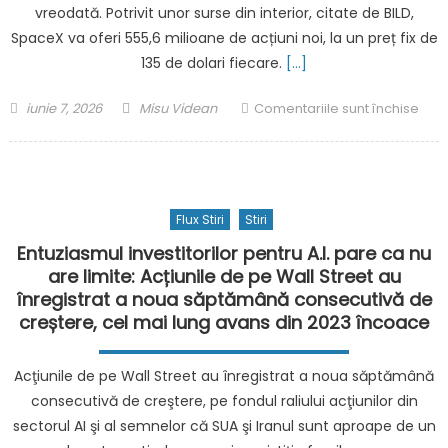
vreodată. Potrivit unor surse din interior, citate de BILD,
pe
Lilypad,
SpaceX va oferi 555,6 milioane de acțiuni noi, la un preț fix de
noul
135 de dolari fiecare.
[…]
personaj
din
Posted
Author
pent
iunie 7, 2026
Misu Videan
Comentariile sunt închise
animație:
on
Spa
„Sunt
a
foarte
înch
recunoscătoare
dou
Flux Stiri
și
Stiri
meg
bucuroasă.
acor
Entuziasmul investitorilor pentru A.I. pare ca nu
Lilypad
cu
are limite: Acțiunile de pe Wall Street au
are
Goo
înregistrat a noua săptămână consecutivă de
un
și
creștere, cel mai lung avans din 2023 încoace
sarcasm
cu
pe
Antr
Acţiunile de pe Wall Street au înregistrat a noua săptămână
care-
de
consecutivă de creştere, pe fondul raliului acţiunilor din
l
mili
sectorul AI şi al semnelor că SUA şi Iranul sunt aproape de un
am
de