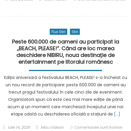
70%
on
pentru
în
Dorin
Marea
Toma:
Britanie,
„România
comparativ
Flux Stiri
Stiri
are
cu
nevoie
Peste 600.000 de oameni au participat la
2025
acum
„BEACH, PLEASE!”. Când are loc marea
de
deschidere NIBIRU, noua destinație de
soluții
entertainment pe litoralul românesc
eficiente
împotriva
Ediția aniversară a festivalului BEACH, PLEASE! s-a încheiat cu
dronelor”
un nou record de participare: peste 600.000 de oameni au
trecut pragul festivalului în cele cinci zile de eveniment.
Organizatorii spun că este cea mai mare ediție de până
acum și un moment care marchează începutul unei noi
etape odată cu deschiderea oficială a stațiunii de
[…]
Posted
Author
pent
iulie 14, 2026
Misu Videan
Comentariile sunt închise