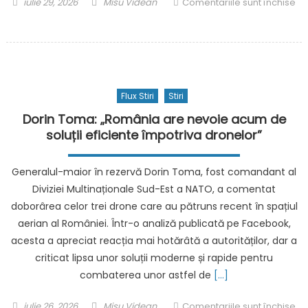
Posted
Author
iulie 29, 2026
Misu Videan
Comentariile sunt închise
on
pentru
„Odiseea”
lui
Christopher
Nolan
Flux Stiri
Stiri
are
efect
Dorin Toma: „România are nevoie acum de
și
soluții eficiente împotriva dronelor”
asupra
pieței
Generalul-maior în rezervă Dorin Toma, fost comandant al
de
Diviziei Multinaționale Sud-Est a NATO, a comentat
carte.
doborârea celor trei drone care au pătruns recent în spațiul
Vânzările
aerian al României. Într-o analiză publicată pe Facebook,
edițiilor
din
acesta a apreciat reacția mai hotărâtă a autorităților, dar a
Homer
criticat lipsa unor soluții moderne și rapide pentru
au
combaterea unor astfel de
[…]
crescut
cu
Posted
Author
iulie 26, 2026
Misu Videan
Comentariile sunt închise