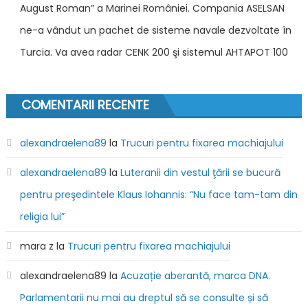
August Roman” a Marinei României. Compania ASELSAN
reac
mod
ne-a vândut un pachet de sisteme navale dezvoltate în
de
Turcia. Va avea radar CENK 200 şi sistemul AHTAPOT 100
mici
dime
COMENTARII RECENTE
alexandraelena89
la
Trucuri pentru fixarea machiajului
alexandraelena89
la
Luteranii din vestul ţării se bucură
pentru preşedintele Klaus Iohannis: “Nu face tam-tam din
religia lui”
mara z
la
Trucuri pentru fixarea machiajului
alexandraelena89
la
Acuzație aberantă, marca DNA.
Parlamentarii nu mai au dreptul să se consulte și să