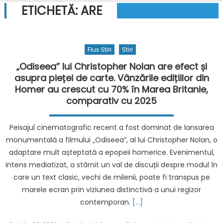
ETICHETĂ:
ARE
Flux Stiri
Stiri
„Odiseea” lui Christopher Nolan are efect și
asupra pieței de carte. Vânzările edițiilor din
Homer au crescut cu 70% în Marea Britanie,
comparativ cu 2025
Peisajul cinematografic recent a fost dominat de lansarea
monumentală a filmului „Odiseea”, al lui Christopher Nolan, o
adaptare mult așteptată a epopeii homerice. Evenimentul,
intens mediatizat, a stârnit un val de discuții despre modul în
care un text clasic, vechi de milenii, poate fi transpus pe
marele ecran prin viziunea distinctivă a unui regizor
contemporan.
[…]