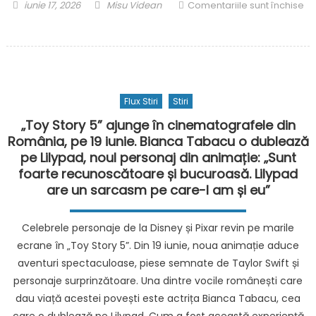
înainte
Posted
Author
iunie 17, 2026
Misu Videan
Comentariile sunt închise
de
on
pentru
vot
Trump
declară
că
războiul
Flux Stiri
Stiri
din
Ucraina
„Toy Story 5” ajunge în cinematografele din
„nu
România, pe 19 iunie. Bianca Tabacu o dublează
are
pe Lilypad, noul personaj din animație: „Sunt
niciun
foarte recunoscătoare și bucuroasă. Lilypad
impact”
are un sarcasm pe care-l am și eu”
asupra
SUA,
Celebrele personaje de la Disney și Pixar revin pe marile
dar
ecrane în „Toy Story 5”. Din 19 iunie, noua animație aduce
promite
aventuri spectaculoase, piese semnate de Taylor Swift și
să
personaje surprinzătoare. Una dintre vocile românești care
contribuie
la
dau viață acestei povești este actrița Bianca Tabacu, cea
încheierea
care o dublează pe Lilypad. Cum a fost această experiență