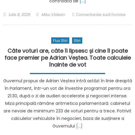
controlată de
[…]
litor
rom
Posted
Author
pent
iulie 8, 2026
Misu Videan
Comentariile sunt închise
on
Dona
Trum
la
Flux Stiri
Stiri
Summ
NAT
Câte voturi are, câte îi lipsesc și cine îl poate
de
face premier pe Adrian Veștea. Toate calculele
la
înainte de vot
Anka
SUA
Guvernul propus de Adrian Veștea intră astăzi în linie dreaptă
treb
în Parlament, într-un vot de învestire programat pentru ora
să
21:30, după o zi de audieri accelerate și negocieri intense.
cont
Miza principală rămâne aritmetica parlamentară: cabinetul
Groe
are nevoie de minimum 233 de voturi pentru a trece. Potrivit
Preș
amer
calculelor vehiculate în negocieri, baza de susținere a
o
Guvernului
[…]
num