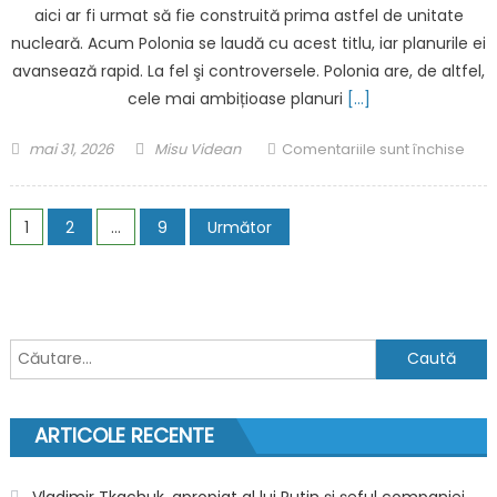
aici ar fi urmat să fie construită prima astfel de unitate
lum
înreg
nucleară. Acum Polonia se laudă cu acest titlu, iar planurile ei
a
nou
avansează rapid. La fel şi controversele. Polonia are, de altfel,
săp
cele mai ambițioase planuri
[…]
cons
de
Posted
Author
pent
mai 31, 2026
Misu Videan
Comentariile sunt închise
creș
on
Polo
cel
încă
Paginație
mai
nu
1
2
…
9
Următor
lung
are
articole
avan
reac
din
nucl
2023
dar
înco
Caută
acol
SMR
după:
urile
au
ARTICOLE RECENTE
ajun
deja
Vladimir Tkachuk, apropiat al lui Putin și șeful companiei