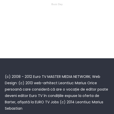
(c) 2008 - 2012 Euro TV MASTER MEDIA NETWORK; Web
Design :(c) 2013 web-arhitect Leontiuc Marius Orice
persoană care consideră că are o vocație de editor poate
deveni editor Euro TV în condițiile expuse la oferta de
Barter, afișată la
EURO TV Jobs
(c) 2014 Leontiuc Marius
Sebastian