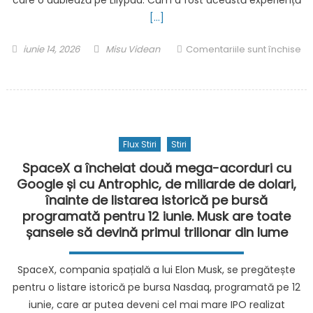
acestuia
[…]
Posted
Author
iunie 14, 2026
Misu Videan
Comentariile sunt închise
on
pentru
„Toy
Story
5”
ajunge
Flux Stiri
Stiri
în
cinematografele
SpaceX a încheiat două mega-acorduri cu
din
Google și cu Antrophic, de miliarde de dolari,
România,
înainte de listarea istorică pe bursă
pe
programată pentru 12 iunie. Musk are toate
19
șansele să devină primul trilionar din lume
iunie.
Bianca
SpaceX, compania spațială a lui Elon Musk, se pregătește
Tabacu
pentru o listare istorică pe bursa Nasdaq, programată pe 12
o
iunie, care ar putea deveni cel mai mare IPO realizat
dublează