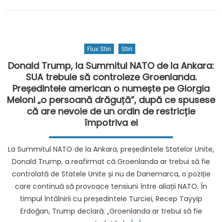
on
Pest
600.
de
oam
Flux Stiri
Stiri
au
part
Donald Trump, la Summitul NATO de la Ankara:
la
SUA trebuie să controleze Groenlanda.
„BEA
Președintele american o numește pe Giorgia
PLEA
Meloni „o persoană drăguță”, după ce spusese
Cân
că are nevoie de un ordin de restricție
are
împotriva ei
loc
mar
La Summitul NATO de la Ankara, președintele Statelor Unite,
desc
Donald Trump, a reafirmat că Groenlanda ar trebui să fie
NIBI
controlată de Statele Unite și nu de Danemarca, o poziție
nou
care continuă să provoace tensiuni între aliații NATO. În
dest
de
timpul întâlnirii cu președintele Turciei, Recep Tayyip
ente
Erdoğan, Trump declară: „Groenlanda ar trebui să fie
pe