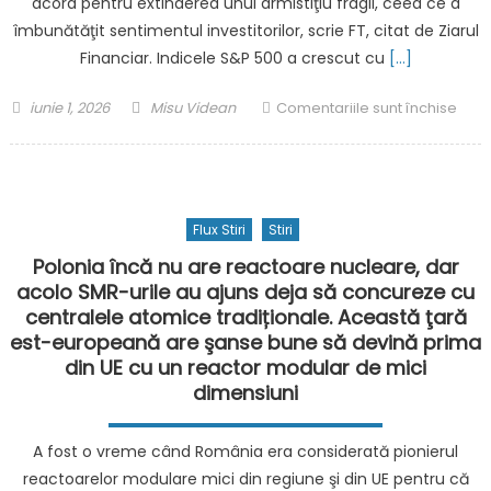
acord pentru extinderea unui armistiţiu fragil, ceea ce a
și
dolar
eu”
înai
îmbunătăţit sentimentul investitorilor, scrie FT, citat de Ziarul
de
Financiar. Indicele S&P 500 a crescut cu
[…]
list
istor
Posted
Author
pent
iunie 1, 2026
Misu Videan
Comentariile sunt închise
pe
on
Entu
burs
inves
pro
pent
pent
A.I.
Flux Stiri
Stiri
12
pare
iunie
ca
Polonia încă nu are reactoare nucleare, dar
Mus
nu
acolo SMR-urile au ajuns deja să concureze cu
are
are
centralele atomice tradiționale. Această ţară
toat
limit
est-europeană are şanse bune să devină prima
șans
Acțiu
din UE cu un reactor modular de mici
să
de
dimensiuni
devi
pe
prim
Wall
A fost o vreme când România era considerată pionierul
trili
Stre
reactoa­relor modulare mici din regiu­ne şi din UE pentru că
din
au