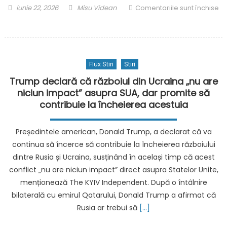
pe
Posted
Author
iunie 22, 2026
Misu Videan
Comentariile sunt închise
Gior
on
pentru
Melo
Câte
„o
voturi
pers
are,
Flux Stiri
Stiri
drăg
câte
dup
îi
Trump declară că războiul din Ucraina „nu are
ce
lipsesc
niciun impact” asupra SUA, dar promite să
spus
și
contribuie la încheierea acestuia
că
cine
are
îl
Președintele american, Donald Trump, a declarat că va
nevo
poate
continua să încerce să contribuie la încheierea războiului
de
face
dintre Rusia și Ucraina, susținând în același timp că acest
un
premier
conflict „nu are niciun impact” direct asupra Statelor Unite,
ordi
pe
de
menționează The KYIV Independent. După o întâlnire
Adrian
restr
Veștea.
bilaterală cu emirul Qatarului, Donald Trump a afirmat că
împo
Toate
Rusia ar trebui să
[…]
ei
calculele