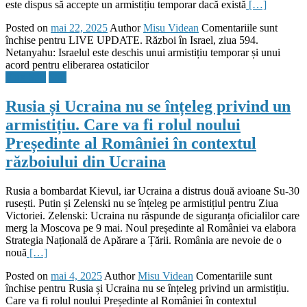
este dispus să accepte un armistițiu temporar dacă există
[…]
Posted on
mai 22, 2025
Author
Misu Videan
Comentariile sunt
închise
pentru LIVE UPDATE. Război în Israel, ziua 594.
Netanyahu: Israelul este deschis unui armistițiu temporar și unui
acord pentru eliberarea ostaticilor
Flux Stiri
Stiri
Rusia și Ucraina nu se înțeleg privind un
armistițiu. Care va fi rolul noului
Președinte al României în contextul
războiului din Ucraina
Rusia a bombardat Kievul, iar Ucraina a distrus două avioane Su-30
rusești. Putin și Zelenski nu se înțeleg pe armistițiul pentru Ziua
Victoriei. Zelenski: Ucraina nu răspunde de siguranța oficialilor care
merg la Moscova pe 9 mai. Noul președinte al României va elabora
Strategia Națională de Apărare a Țării. România are nevoie de o
nouă
[…]
Posted on
mai 4, 2025
Author
Misu Videan
Comentariile sunt
închise
pentru Rusia și Ucraina nu se înțeleg privind un armistițiu.
Care va fi rolul noului Președinte al României în contextul