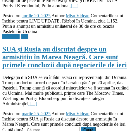
discuțiilor de pace între Moscova și Kiev. ȘTIREA INIȚIALĂ
Potrivit Kremlinului, Putin a ordonat
[…]
Posted on
aprilie 20, 2025
Author
Misu Videan
Comentariile sunt
închise
pentru LIVE UPDATE. Război în Ucraina, ziua 1.152.
Putin a anunțat un armistițiu unilateral de 30 de ore cu ocazia
Paștelui în Ucraina
Flux Stiri
Stiri
SUA și Rusia au discutat despre un
armistițiu în Marea Neagră. Care sunt
primele concluzii după negocierile de ieri
Delegația din SUA se va întâlni astăzi cu reprezentanții din Ucraina.
Trump ar dori un acord de pace în Ucraina până pe 20 aprilie, data
Paștelui. Trump anunță că acordul mineralelor va fi semnat în curând
cu Ucraina. Mai multe publicații, printre care The Moscow Times,
Washington Post și Bloomberg pun în discuție strategia
Administrației
[…]
Posted on
martie 25, 2025
Author
Misu Videan
Comentariile sunt
închise
pentru SUA și Rusia au discutat despre un armistițiu în
Marea Neagră. Care sunt primele concluzii după negocierile de ieri
Caută după: