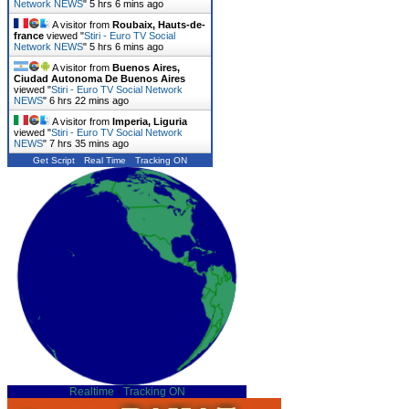
Network NEWS
"
5 hrs 6 mins ago
A visitor from
Roubaix, Hauts-de-
france
viewed "
Stiri - Euro TV Social
Network NEWS
"
5 hrs 6 mins ago
A visitor from
Buenos Aires,
Ciudad Autonoma De Buenos Aires
viewed "
Stiri - Euro TV Social Network
NEWS
"
6 hrs 22 mins ago
A visitor from
Imperia, Liguria
viewed "
Stiri - Euro TV Social Network
NEWS
"
7 hrs 35 mins ago
Get Script
Real Time
Tracking ON
Realtime
-
Tracking ON