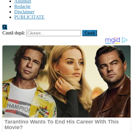
Anunturi
Redacție
Disclaimer
PUBLICITATE
Caută după: