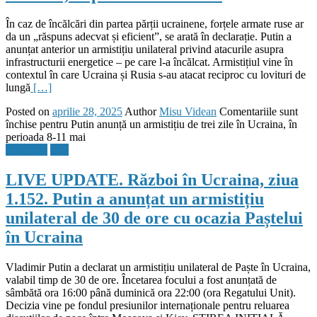
În caz de încălcări din partea părții ucrainene, forțele armate ruse ar
da un „răspuns adecvat și eficient”, se arată în declarație. Putin a
anunțat anterior un armistițiu unilateral privind atacurile asupra
infrastructurii energetice – pe care l-a încălcat. Armistițiul vine în
contextul în care Ucraina și Rusia s-au atacat reciproc cu lovituri de
lungă
[…]
Posted on
aprilie 28, 2025
Author
Misu Videan
Comentariile sunt
închise
pentru Putin anunță un armistițiu de trei zile în Ucraina, în
perioada 8-11 mai
Flux Stiri
Stiri
LIVE UPDATE. Război în Ucraina, ziua
1.152. Putin a anunțat un armistițiu
unilateral de 30 de ore cu ocazia Paștelui
în Ucraina
Vladimir Putin a declarat un armistițiu unilateral de Paște în Ucraina,
valabil timp de 30 de ore. Încetarea focului a fost anunțată de
sâmbătă ora 16:00 până duminică ora 22:00 (ora Regatului Unit).
Decizia vine pe fondul presiunilor internaționale pentru reluarea