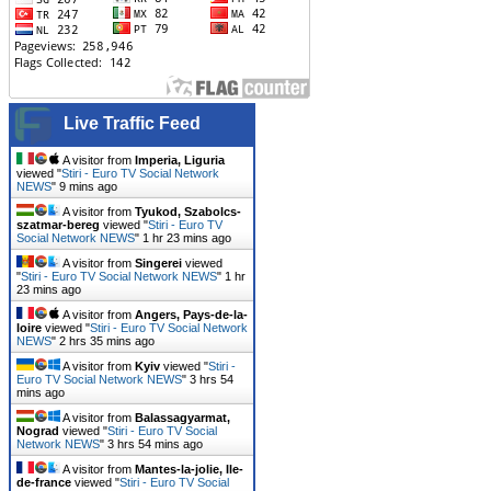
Live Traffic Feed
A visitor from
Imperia, Liguria
viewed "
Stiri - Euro TV Social Network
NEWS
"
9 mins ago
A visitor from
Tyukod, Szabolcs-
szatmar-bereg
viewed "
Stiri - Euro TV
Social Network NEWS
"
1 hr 23 mins ago
A visitor from
Singerei
viewed
"
Stiri - Euro TV Social Network NEWS
"
1 hr
23 mins ago
A visitor from
Angers, Pays-de-la-
loire
viewed "
Stiri - Euro TV Social Network
NEWS
"
2 hrs 35 mins ago
A visitor from
Kyiv
viewed "
Stiri -
Euro TV Social Network NEWS
"
3 hrs 54
mins ago
A visitor from
Balassagyarmat,
Nograd
viewed "
Stiri - Euro TV Social
Network NEWS
"
3 hrs 54 mins ago
A visitor from
Mantes-la-jolie, Ile-
de-france
viewed "
Stiri - Euro TV Social