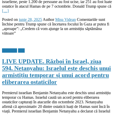
israeliene, peste 1.200 de persoane au fost ucise, iar 251 au fost luate
ostatice în atacul Hamas de pe 7 octombrie. Donald Trump spune că
[…]
Posted on
iunie 28, 2025
Author
Misu Videan
Comentariile sunt
închise
pentru Trump spune că încetarea focului în Gaza ar putea fi
„aproape”: „Credem că vom ajunge la un armistițiu săptămâna
viitoare”
Flux Stiri
Stiri
LIVE UPDATE. Război în Israel, ziua
594. Netanyahu: Israelul este deschis unui
armistițiu temporar și unui acord pentru
eliberarea ostaticilor
Premierul israelian Benjamin Netanyahu este deschis unui armistițiu
temporar cu Hamas. Israelul caută un acord pentru eliberarea
ostaticilor capturați în atacurile din octombrie 2023. Netanyahu
afirmă că aproximativ 20 dintre ostaticii luați de Hamas sunt încă în
viață. Premierul israelian Benjamin Netanyahu a declarat că Israelul