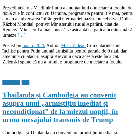
Președintele rus Vladimir Putin a anunțat luni o încetare a focului de
două zile în conflictul cu Ucraina, programată pentru 8-9 mai, pentru
a marca aniversarea înfrângerii Germaniei naziste în cel de-al Doilea
Război Mondial, potrivit Ministerului rus al Apărării, citat de
Reuters. Ministerul a mai spus că se așteaptă ca partea ucraineană să
urmeze
[…]
Posted on
mai 5, 2026
Author
Misu Videan
Comentariile sunt
închise
pentru Putin anunță armistițiu pentru parada de 9 mai, dar
amenință cu atacuri asupra Kievului dacă acesta este încălcat.
Zelenski spune că nu a primit o propunere de încetare a focului
Flux Stiri
Stiri
Thailanda și Cambodgia au convenit
asupra unui „armistițiu imediat și
necondiționat” de la miezul nopții, în
urma mesajului transmis de Trump
Cambodgia și Thailanda au convenit un armistițiu imediat și