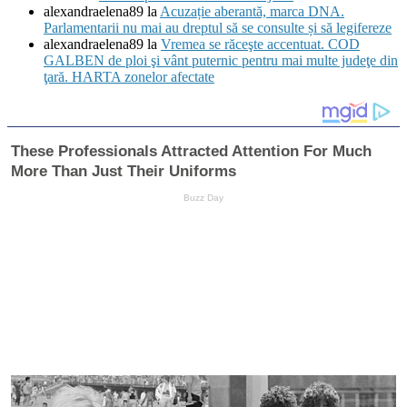
alexandraelena89
la
Acuzație aberantă, marca DNA.
Parlamentarii nu mai au dreptul să se consulte și să legifereze
alexandraelena89
la
Vremea se răceşte accentuat. COD
GALBEN de ploi şi vânt puternic pentru mai multe judeţe din
ţară. HARTA zonelor afectate