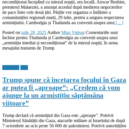
necondiționat începând cu miezul nopții, ora locală. Anwar Ibrahim,
premierul Malaeziei, a anunțat acordul după medierea negocierilor
de pace între cele două țări. Părțile vor organiza o întâlnire a
comandanților regionali marți, 29 iulie, pentru a asigura respectarea
armistițiului. Cambodgia și Thailanda au convenit asupra unui
[…]
Posted on
iulie 28, 2025
Author
Misu Videan
Comentariile sunt
închise
pentru Thailanda și Cambodgia au convenit asupra unui
„armistițiu imediat și necondiționat” de la miezul nopții, în urma
mesajului transmis de Trump
Flux Stiri
Stiri
Trump spune că încetarea focului în Gaza
ar putea fi „aproape”: „Credem că vom
ajunge la un armistițiu săptămâna
viitoare”
Trump declară că armistițiul din Gaza este „aproape”. Potrivit
Ministerul Sănătății din Gaza, atacurile militare al Israelului de după
7 octombrie au ucis peste 56 000 de palestinieni. Potrivit autorităților