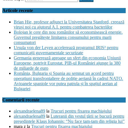
Articole recente
Brian Hie, profesor adjunct la Universitatea Stanford, creează
viruși noi cu ajutorul A.I. pentru combaterea bacteriilor
Bolojan le cere din nou românilor să economisească energie.
Guvernul pregătește limitarea consumului pentru marii
consumatori
Ursula von der Leyen accelerează programul IRIS² pentru
comunicații guvernamentale securizate
Germania generează aproape un sfert din economia Uniunii
Europene, potrivit Eurostat. PIB-ul României ajunge la 380
de miliarde de euro
România, Bulgaria și Spania au semnat un acord pentru
operațiuni transfrontaliere de poliție aeriană în cadrul NATO.
Avioanele spaniole vor putea patrula și în spațiul aerian al
Bulgariei
Comentarii recente
alexandraelena89
la
Trucuri pentru fixarea machiajului
alexandraelena89
la
Luteranii din vestul ţării se bucură pentru
preşedintele Klaus Iohannis: “Nu face tam-tam din religia lui”
mara z
la
Trucuri pentru fixarea machiajului