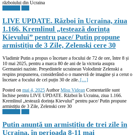
războiului din Ucraina
Flux Stiri
Stiri
LIVE UPDATE. Război în Ucraina, ziua
1.166. Kremlinul „testează dorința
Kievului” pentru pace/ Putin propune
armistițiu de 3 Zile, Zelenski cere 30
Vladimir Putin a propus o încetare a focului de 72 de ore, între 8 și
10 mai 2025, pentru a marca 80 de ani de la victoria asupra
Germaniei naziste. Președintele ucrainean Volodimir Zelenski a
respins propunerea, considerând-o o manevră de imagine și a cerut o
încetare a focului de cel puțin 30 de zile.
[…]
Posted on
mai 4, 2025
Author
Misu Videan
Comentariile sunt
închise
pentru LIVE UPDATE. Război în Ucraina, ziua 1.166.
Kremlinul „testează dorința Kievului” pentru pace/ Putin propune
armistițiu de 3 Zile, Zelenski cere 30
Flux Stiri
Stiri
Putin anunță un armistițiu de trei zile în
Ucraina, în perioada 8-11 mai