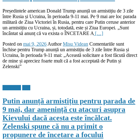
Președintele american Donald Trump anunță un armistițiu de 3 zile
între Rusia și Ucraina, în perioada 9-11 mai. Pe 9 mai are loc parada
militară de Ziua Victoriei în Rusia, pentru care Putin ceruse anterior
un armistițiu cu Ucraina, și, totodată, este și Ziua Europei. „Sunt
încântat să anunț că va exista o ÎNCETARE A
[…]
Posted on
mai 9, 2026
Author
Misu Videan
Comentariile sunt
închise
pentru Trump anunță un armistițiu de 3 zile între Rusia și
Ucraina, în perioada 9-11 mai: „Această solicitare a fost făcută direct
de mine și apreciez foarte mult că a fost acceptată de Putin și
Zelenski”
Flux Stiri
Stiri
Putin anunță armistițiu pentru parada de
9 mai, dar amenință cu atacuri asupra
Kievului dacă acesta este încălcat.
Zelenski spune că nu a primit o
propunere de încetare a focului