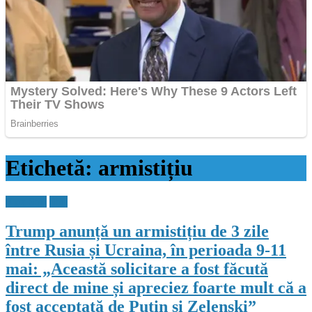
Etichetă:
armistițiu
Flux Stiri
Stiri
Trump anunță un armistițiu de 3 zile
între Rusia și Ucraina, în perioada 9-11
mai: „Această solicitare a fost făcută
direct de mine și apreciez foarte mult că a
fost acceptată de Putin și Zelenski”