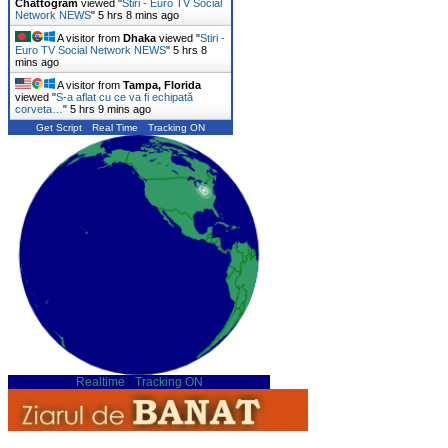
Chattogram
viewed "
Stiri - Euro TV Social
Network NEWS
"
5 hrs 8 mins ago
A visitor from
Dhaka
viewed "
Stiri -
Euro TV Social Network NEWS
"
5 hrs 8
mins ago
A visitor from
Tampa, Florida
viewed "
S-a aflat cu ce va fi echipată
corveta…
"
5 hrs 9 mins ago
Get Script
Real Time
Tracking ON
Realtime
-
Tracking ON