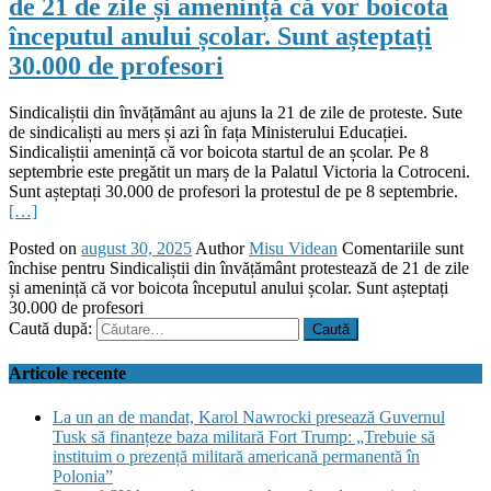
de 21 de zile și amenință că vor boicota
începutul anului școlar. Sunt așteptați
30.000 de profesori
Sindicaliștii din învățământ au ajuns la 21 de zile de proteste. Sute
de sindicaliști au mers și azi în fața Ministerului Educației.
Sindicaliștii amenință că vor boicota startul de an școlar. Pe 8
septembrie este pregătit un marș de la Palatul Victoria la Cotroceni.
Sunt așteptați 30.000 de profesori la protestul de pe 8 septembrie.
[…]
Posted on
august 30, 2025
Author
Misu Videan
Comentariile sunt
închise
pentru Sindicaliștii din învățământ protestează de 21 de zile
și amenință că vor boicota începutul anului școlar. Sunt așteptați
30.000 de profesori
Caută după:
Articole recente
La un an de mandat, Karol Nawrocki presează Guvernul
Tusk să finanțeze baza militară Fort Trump: „Trebuie să
instituim o prezență militară americană permanentă în
Polonia”