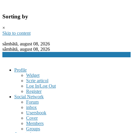
Sorting by
×
Skip to content
sâmbătă, august 08, 2026
sâmbătă, august 08, 2026
Profile
Widget
Scrie articol
Log In|Log Out
Register
Social Network
Forum
inbox
Usersbook
Cover
Members
Groups