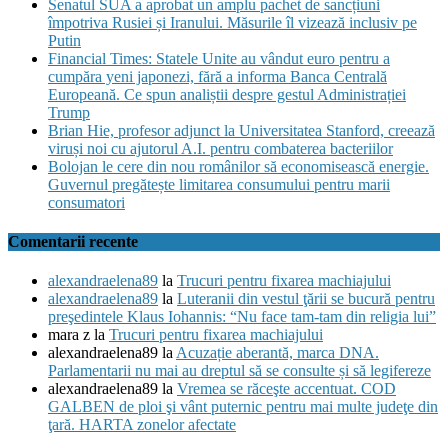
Senatul SUA a aprobat un amplu pachet de sancțiuni
împotriva Rusiei și Iranului. Măsurile îl vizează inclusiv pe
Putin
Financial Times: Statele Unite au vândut euro pentru a
cumpăra yeni japonezi, fără a informa Banca Centrală
Europeană. Ce spun analiștii despre gestul Administrației
Trump
Brian Hie, profesor adjunct la Universitatea Stanford, creează
viruși noi cu ajutorul A.I. pentru combaterea bacteriilor
Bolojan le cere din nou românilor să economisească energie.
Guvernul pregătește limitarea consumului pentru marii
consumatori
Comentarii recente
alexandraelena89
la
Trucuri pentru fixarea machiajului
alexandraelena89
la
Luteranii din vestul ţării se bucură pentru
preşedintele Klaus Iohannis: “Nu face tam-tam din religia lui”
mara z
la
Trucuri pentru fixarea machiajului
alexandraelena89
la
Acuzație aberantă, marca DNA.
Parlamentarii nu mai au dreptul să se consulte și să legifereze
alexandraelena89
la
Vremea se răceşte accentuat. COD
GALBEN de ploi şi vânt puternic pentru mai multe judeţe din
ţară. HARTA zonelor afectate