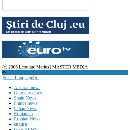
(c) 2006 Leontiuc Marius
|
MASTER MEDIA
Select Language
▼
Austrian news
Germany news
Spain News
France news
Italian News
Romanian
Russian News
english
USA NEWS