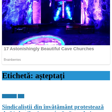
Etichetă:
așteptați
Flux Stiri
Stiri
Sindicaliștii din învățământ protestează