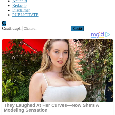
Anunturi
Redacție
Disclaimer
PUBLICITATE
Caută după: