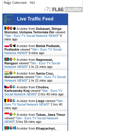
Live Traffic Feed
A visitor from
Dubasari, Stinga
Nistrului, Unitatea Teritoriala Din
viewed
"
Stiri - Euro TV Social Network NEWS
"
9
mins ago
A visitor from
Bielsk Podlaski,
Podlaskie
viewed "
Stiri - Euro TV Social
Network NEWS
"
9 mins ago
A visitor from
Nageswari,
Rangpur
viewed "
Stiri - Euro TV Social
Network NEWS
"
1 hr 21 mins ago
A visitor from
Santa Cruz,
Maharashtra
viewed "
Stiri - Euro TV Social
Network NEWS
"
1 hr 21 mins ago
A visitor from
Chodov,
Karlovarsky Kraj
viewed "
Stiri - Euro TV
Social Network NEWS
"
2 hrs 40 mins ago
A visitor from
Liege
viewed "
Stiri -
Euro TV Social Network NEWS
"
2 hrs 40
mins ago
A visitor from
Tuban, Jawa Timur
viewed "
Stiri - Euro TV Social Network
NEWS
"
3 hrs 56 mins ago
A visitor from
Khagrachari,