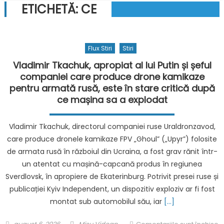
ETICHETĂ:
CE
Flux Stiri
Stiri
Vladimir Tkachuk, apropiat al lui Putin și șeful
companiei care produce drone kamikaze
pentru armată rusă, este în stare critică după
ce mașina sa a explodat
Vladimir Tkachuk, directorul companiei ruse Uraldronzavod,
care produce dronele kamikaze FPV „Ghoul” („Upyr”) folosite
de armata rusă în războiul din Ucraina, a fost grav rănit într-
un atentat cu mașină-capcană produs în regiunea
Sverdlovsk, în apropiere de Ekaterinburg. Potrivit presei ruse și
publicației Kyiv Independent, un dispozitiv exploziv ar fi fost
montat sub automobilul său, iar
[…]
Posted
Author