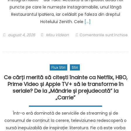
țânțari
puncte pe care le numește instagramabile, unul lângă
Restaurantul IpaNera, iar celălalt pe faleza din dreptul
Hotelului Zenith. Cele
[…]
Posted
Author
august 4, 2026
Misu Videan
Comentariile sunt închise
on
pentru
Mamaia
inaugurează
două
Flux Stiri
Stiri
noi
puncte
Ce cărți merită să citești înainte ca Netflix, HBO,
„instagramabile”
Prime Video și Apple TV+ să le transforme în
pentru
seriale? De la „Mândrie și prejudecată” la
turiști,
„Carrie”
în
timp
Într-o eră dominată de serviciile de streaming și de
ce
consumul de conținut la cerere, televiziunea redescoperă o
Vila
sursă inepuizabilă de inspirație: literatura. Fie că este vorba
Regală