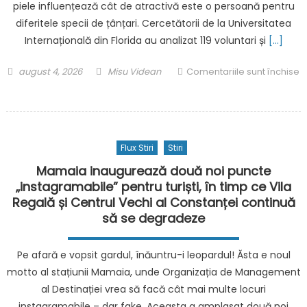
radar
piele influențează cât de atractivă este o persoană pentru
poți
CENK
face
diferitele specii de țânțari. Cercetătorii de la Universitatea
200
pe
Internațională din Florida au analizat 119 voluntari și
[…]
şi
întuneric
sistemul
Posted
Author
august 4, 2026
Misu Videan
Comentariile sunt închise
AHTAPOT
on
pentru
100
Un
nou
studiu
Flux Stiri
Stiri
arată
de
Mamaia inaugurează două noi puncte
ce
„instagramabile” pentru turiști, în timp ce Vila
unii
Regală și Centrul Vechi al Constanței continuă
oameni
să se degradeze
sunt
înțepați
Pe afară e vopsit gardul, înăuntru-i leopardul! Ăsta e noul
mai
motto al stațiunii Mamaia, unde Organizația de Management
des
al Destinației vrea să facă cât mai multe locuri
de
instagramabile – dar fake. Aceasta a amplasat două noi