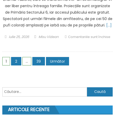
războiul
aer liber pentru întreaga familie. Proiecțiile sunt organizate
dintre
de Primăria Sectorului 6, iar accesul publicului este gratuit.
Rusia
și
Spectatorii pot urmări filmele din amfiteatru, de pe cei 50 de
Ucraina
pufi colorați amplasați pe iarbă sau de pe propriile pături.
[…]
a
început
Posted
Author
iulie 25, 2026
Misu Videan
Comentariile sunt închise
să
on
pentru
afecteze
Cinema
exporturile
sub
Paginație
de
Stele
1
2
…
39
Următor
petrol
ajunge
articole
din
în
regiune
Parcul
Drumul
Caută
Taberei.
Ce
după:
filme
rulează
ARTICOLE RECENTE
în