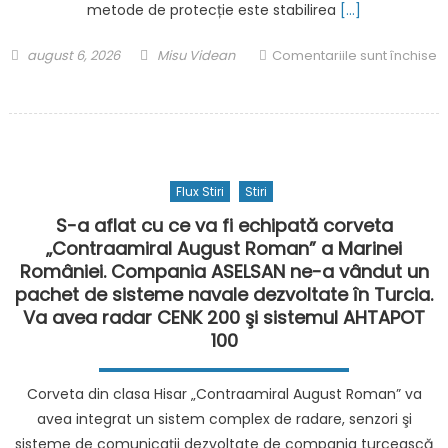
decis
metode de protecție este stabilirea
[…]
că
tarifele
Posted
Author
august 6, 2026
Misu Videan
Comentariile sunt închise
impuse
on
pentru
de
„Cuvântul
Trump
secret”
sunt
care
ilegale
te
Flux Stiri
Stiri
protejează
pe
S-a aflat cu ce va fi echipată corveta
tine
„Contraamiral August Roman” a Marinei
și
României. Compania ASELSAN ne-a vândut un
pe
pachet de sisteme navale dezvoltate în Turcia.
familia
Va avea radar CENK 200 şi sistemul AHTAPOT
ta
100
de
fraudele
Corveta din clasa Hisar „Contraamiral August Roman” va
la
avea integrat un sistem complex de radare, senzori şi
telefon
sisteme de comunicaţii dezvoltate de compania turcească
realizate