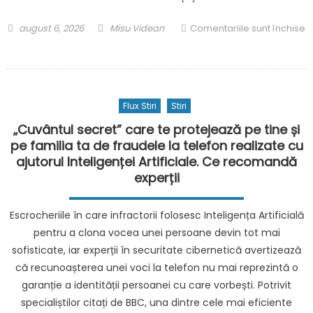
stare
critică
Posted
Author
august 6, 2026
Misu Videan
Comentariile sunt închise
după
on
pentru
ce
Administrația
mașina
Trump
sa
a
a
Flux Stiri
Stiri
rambursat
explodat
100
„Cuvântul secret” care te protejează pe tine și
de
pe familia ta de fraudele la telefon realizate cu
miliarde
ajutorul Inteligenței Artificiale. Ce recomandă
de
experții
dolari
companiilor
Escrocheriile în care infractorii folosesc Inteligența Artificială
americane,
pentru a clona vocea unei persoane devin tot mai
după
sofisticate, iar experții în securitate cibernetică avertizează
ce
că recunoașterea unei voci la telefon nu mai reprezintă o
Curtea
garanție a identității persoanei cu care vorbești. Potrivit
Supremă
a
specialiștilor citați de BBC, una dintre cele mai eficiente