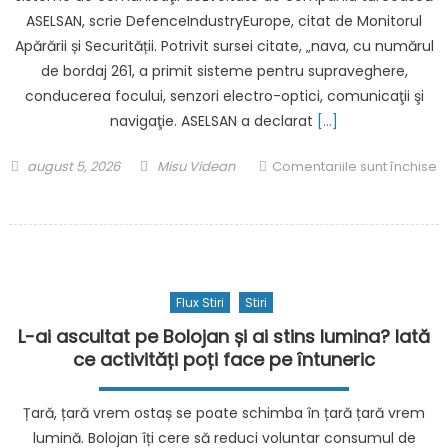
ASELSAN, scrie DefenceIndustryEurope, citat de Monitorul
cu
ajutorul
Apărării și Securității. Potrivit sursei citate, „nava, cu numărul
Inteligenței
de bordaj 261, a primit sisteme pentru supraveghere,
Artificiale.
conducerea focului, senzori electro-optici, comunicaţii şi
Ce
navigaţie. ASELSAN a declarat
[…]
recomandă
experții
Posted
Author
august 5, 2026
Misu Videan
Comentariile sunt închise
on
pentru
S-
a
aflat
cu
Flux Stiri
Stiri
ce
va
L-ai ascultat pe Bolojan și ai stins lumina? Iată
fi
ce activități poți face pe întuneric
echipată
corveta
Țară, țară vrem ostaș se poate schimba în țară țară vrem
„Contraamiral
lumină. Bolojan îți cere să reduci voluntar consumul de
August