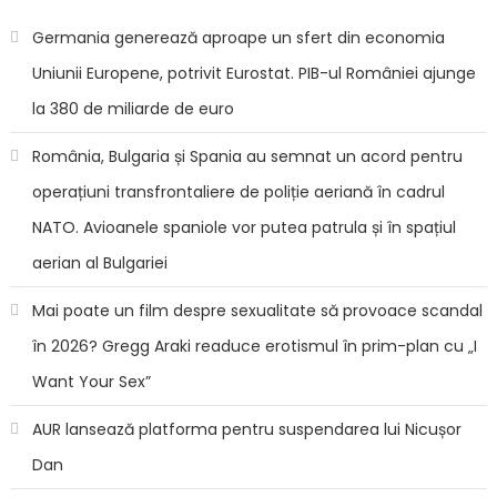
weekend
Germania generează aproape un sfert din economia
Uniunii Europene, potrivit Eurostat. PIB-ul României ajunge
la 380 de miliarde de euro
România, Bulgaria și Spania au semnat un acord pentru
operațiuni transfrontaliere de poliție aeriană în cadrul
NATO. Avioanele spaniole vor putea patrula și în spațiul
aerian al Bulgariei
Mai poate un film despre sexualitate să provoace scandal
în 2026? Gregg Araki readuce erotismul în prim-plan cu „I
Want Your Sex”
AUR lansează platforma pentru suspendarea lui Nicușor
Dan