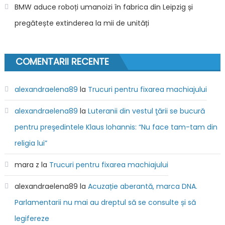
BMW aduce roboți umanoizi în fabrica din Leipzig și
pregătește extinderea la mii de unități
COMENTARII RECENTE
alexandraelena89
la
Trucuri pentru fixarea machiajului
alexandraelena89
la
Luteranii din vestul ţării se bucură
pentru preşedintele Klaus Iohannis: “Nu face tam-tam din
religia lui”
mara z
la
Trucuri pentru fixarea machiajului
alexandraelena89
la
Acuzație aberantă, marca DNA.
Parlamentarii nu mai au dreptul să se consulte și să
legifereze