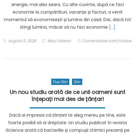
energie, mai ales seara. Cu alte cuvinte, după ce faci
Roman”
economie la cumpărături, vacanțe și facturi, a venit
a
Marinei
momentul să economisești și lumina din casă. Dar, dacă tot
României.
stingi lumina, măcar să nu faci economie
[…]
Compania
ASELSAN
Posted
Author
august 5, 2026
Misu Videan
Comentariile sunt închise
ne-
on
pentru
a
L-
vândut
ai
un
ascultat
pachet
pe
de
Flux Stiri
Stiri
Bolojan
sisteme
și
Un nou studiu arată de ce unii oameni sunt
navale
ai
înțepați mai des de țânțari
dezvoltate
stins
în
lumina?
Dacă ai impresia că țânțarii te aleg mereu pe tine, este
Turcia.
Iată
foarte posibil să ai dreptate. Un studiu publicat în revista
Va
ce
iScience arată că bacteriile și compușii chimici prezenți pe
avea
activități