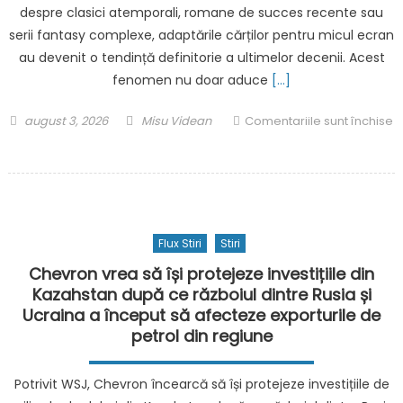
despre clasici atemporali, romane de succes recente sau
și
serii fantasy complexe, adaptările cărților pentru micul ecran
Centrul
Vechi
au devenit o tendință definitorie a ultimelor decenii. Acest
al
fenomen nu doar aduce
[…]
Constanței
continuă
Posted
Author
august 3, 2026
Misu Videan
Comentariile sunt închise
să
on
pentru
se
Ce
degradeze
cărți
merită
să
Flux Stiri
Stiri
citești
înainte
Chevron vrea să își protejeze investițiile din
ca
Kazahstan după ce războiul dintre Rusia și
Netflix,
Ucraina a început să afecteze exporturile de
HBO,
petrol din regiune
Prime
Video
Potrivit WSJ, Chevron încearcă să își protejeze investițiile de
și