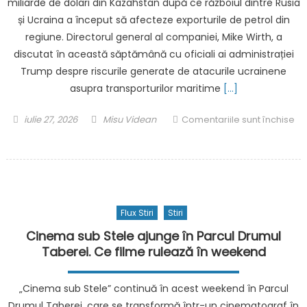
miliarde de dolari din Kazahstan după ce războiul dintre Rusia
Apple
și Ucraina a început să afecteze exporturile de petrol din
TV+
regiune. Directorul general al companiei, Mike Wirth, a
să
le
discutat în această săptămână cu oficiali ai administrației
transforme
Trump despre riscurile generate de atacurile ucrainene
în
asupra transporturilor maritime
[…]
seriale?
De
Posted
Author
iulie 27, 2026
Misu Videan
Comentariile sunt închise
la
on
pentru
„Mândrie
Chevron
și
vrea
prejudecată”
să
la
își
„Carrie”
Flux Stiri
Stiri
protejeze
investițiile
Cinema sub Stele ajunge în Parcul Drumul
din
Taberei. Ce filme rulează în weekend
Kazahstan
după
„Cinema sub Stele” continuă în acest weekend în Parcul
ce
Drumul Taberei, care se transformă într-un cinematograf în