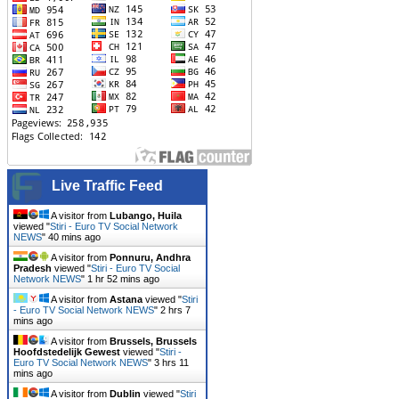
Live Traffic Feed
A visitor from
Lubango, Huila
viewed "
Stiri - Euro TV Social Network
NEWS
"
40 mins ago
A visitor from
Ponnuru, Andhra
Pradesh
viewed "
Stiri - Euro TV Social
Network NEWS
"
1 hr 52 mins ago
A visitor from
Astana
viewed "
Stiri
- Euro TV Social Network NEWS
"
2 hrs 7
mins ago
A visitor from
Brussels, Brussels
Hoofdstedelijk Gewest
viewed "
Stiri -
Euro TV Social Network NEWS
"
3 hrs 11
mins ago
A visitor from
Dublin
viewed "
Stiri