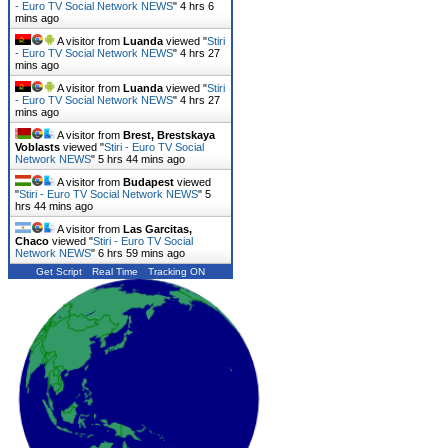
- Euro TV Social Network NEWS
"
4 hrs 6
mins ago
A visitor from
Luanda
viewed "
Stiri
- Euro TV Social Network NEWS
"
4 hrs 27
mins ago
A visitor from
Luanda
viewed "
Stiri
- Euro TV Social Network NEWS
"
4 hrs 27
mins ago
A visitor from
Brest, Brestskaya
Voblasts
viewed "
Stiri - Euro TV Social
Network NEWS
"
5 hrs 44 mins ago
A visitor from
Budapest
viewed
"
Stiri - Euro TV Social Network NEWS
"
5
hrs 44 mins ago
A visitor from
Las Garcitas,
Chaco
viewed "
Stiri - Euro TV Social
Network NEWS
"
6 hrs 59 mins ago
Get Script
Real Time
Tracking ON