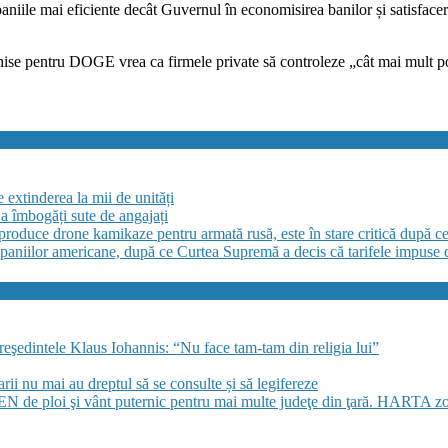
paniile mai eficiente decât Guvernul în economisirea banilor și satisfacer
hise
pentru DOGE vrea ca firmele private să controleze „cât mai mult po
extinderea la mii de unități
a îmbogăți sute de angajați
 produce drone kamikaze pentru armată rusă, este în stare critică după c
aniilor americane, după ce Curtea Supremă a decis că tarifele impuse 
preşedintele Klaus Iohannis: “Nu face tam-tam din religia lui”
i nu mai au dreptul să se consulte și să legifereze
de ploi şi vânt puternic pentru mai multe judeţe din ţară. HARTA zon