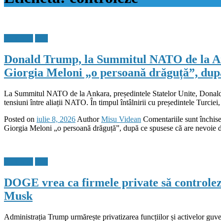
Flux Stiri
Stiri
Donald Trump, la Summitul NATO de la An
Giorgia Meloni „o persoană drăguță”, după 
La Summitul NATO de la Ankara, președintele Statelor Unite, Donald T
tensiuni între aliații NATO. În timpul întâlnirii cu președintele Turci
Posted on
iulie 8, 2026
Author
Misu Videan
Comentariile sunt închis
Giorgia Meloni „o persoană drăguță”, după ce spusese că are nevoie de
Flux Stiri
Stiri
DOGE vrea ca firmele private să controleze
Musk
Administrația Trump urmărește privatizarea funcțiilor și activelor guver