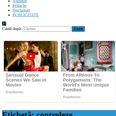
Anunturi
Redacție
Disclaimer
PUBLICITATE
Caută după:
Etichetă:
controleze