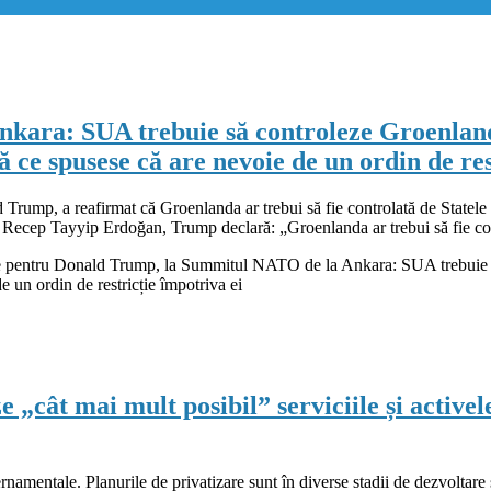
kara: SUA trebuie să controleze Groenland
ce spusese că are nevoie de un ordin de res
rump, a reafirmat că Groenlanda ar trebui să fie controlată de Statele
ei, Recep Tayyip Erdoğan, Trump declară: „Groenlanda ar trebui să fie co
e
pentru Donald Trump, la Summitul NATO de la Ankara: SUA trebuie s
 un ordin de restricție împotriva ei
 „cât mai mult posibil” serviciile și activ
namentale. Planurile de privatizare sunt în diverse stadii de dezvoltare ș