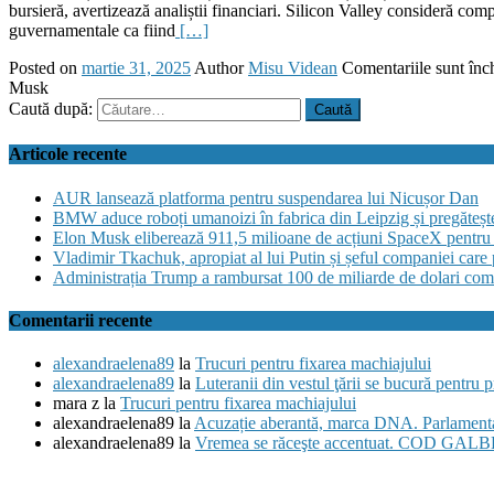
bursieră, avertizează analiștii financiari. Silicon Valley consideră com
guvernamentale ca fiind
[…]
Posted on
martie 31, 2025
Author
Misu Videan
Comentariile sunt înc
Musk
Caută după:
Articole recente
AUR lansează platforma pentru suspendarea lui Nicușor Dan
BMW aduce roboți umanoizi în fabrica din Leipzig și pregătește 
Elon Musk eliberează 911,5 milioane de acțiuni SpaceX pentru 
Vladimir Tkachuk, apropiat al lui Putin și șeful companiei care
Administrația Trump a rambursat 100 de miliarde de dolari comp
Comentarii recente
alexandraelena89
la
Trucuri pentru fixarea machiajului
alexandraelena89
la
Luteranii din vestul ţării se bucură pentru 
mara z
la
Trucuri pentru fixarea machiajului
alexandraelena89
la
Acuzație aberantă, marca DNA. Parlamentari
alexandraelena89
la
Vremea se răceşte accentuat. COD GALBEN 