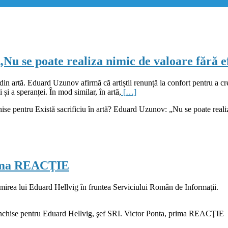
Nu se poate realiza nimic de valoare fără e
v din artă. Eduard Uzunov afirmă că artiștii renunță la confort pentru a c
i și a speranței. În mod similar, în artă,
[…]
hise
pentru Există sacrificiu în artă? Eduard Uzunov: „Nu se poate realiz
prima REACŢIE
a numirea lui Eduard Hellvig în fruntea Serviciului Român de Informaţ
nchise
pentru Eduard Hellvig, şef SRI. Victor Ponta, prima REACŢIE