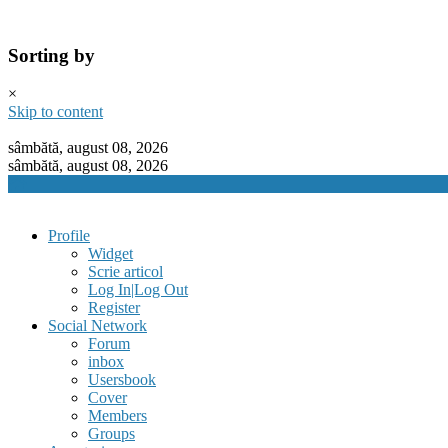
Sorting by
×
Skip to content
sâmbătă, august 08, 2026
sâmbătă, august 08, 2026
Profile
Widget
Scrie articol
Log In|Log Out
Register
Social Network
Forum
inbox
Usersbook
Cover
Members
Groups