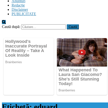
Anunturi
Redacție
Disclaimer
PUBLICITATE
Caută după:
Etichetă:
eduard