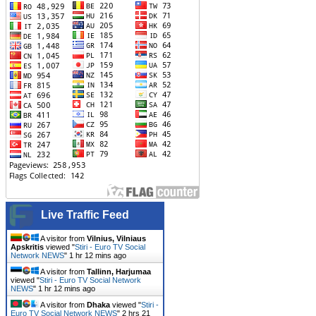
Live Traffic Feed
A visitor from
Vilnius, Vilniaus
Apskritis
viewed "
Stiri - Euro TV Social
Network NEWS
"
1 hr 12 mins ago
A visitor from
Tallinn, Harjumaa
viewed "
Stiri - Euro TV Social Network
NEWS
"
1 hr 12 mins ago
A visitor from
Dhaka
viewed "
Stiri -
Euro TV Social Network NEWS
"
2 hrs 21