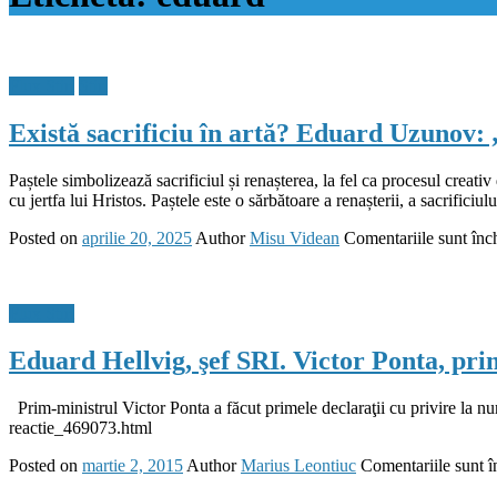
Flux Stiri
Stiri
Există sacrificiu în artă? Eduard Uzunov: „
Paștele simbolizează sacrificiul și renașterea, la fel ca procesul creati
cu jertfa lui Hristos. Paștele este o sărbătoare a renașterii, a sacrificiulu
Posted on
aprilie 20, 2025
Author
Misu Videan
Comentariile sunt înc
Flux Stiri
Eduard Hellvig, şef SRI. Victor Ponta, 
Prim-ministrul Victor Ponta a făcut primele declaraţii cu privire l
reactie_469073.html
Posted on
martie 2, 2015
Author
Marius Leontiuc
Comentariile sunt î