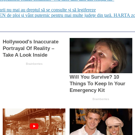
i nu mai au dreptul să se consulte și să legifereze
de ploi şi vânt puternic pentru mai multe judeţe din ţară. HARTA zon