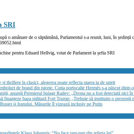
a SRI
După o amânare de o săptămână, Parlamentul s-a reunit, luni, în ședi
469052.html
nchise
pentru Eduard Hellvig, votat de Parlament la șefia SRI
 thrillere la clasici, alegerea poate reflecta starea ta de spirit
imboluri de brand din istorie. Cutia portocalie Hermès s-a născut dintr-o 
niță, anunță Premierul bulagr Radev: „Drona nu a fost detectată nici în s
finanțeze baza militară Fort Trump: „Trebuie să instituim o prezență 
siei și Iranului. Măsurile îl vizează inclusiv pe Putin
preşedintele Klaus Iohannis: “Nu face tam-tam din religia lui”