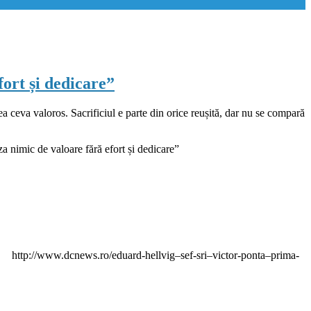
fort și dedicare”
rea ceva valoros. Sacrificiul e parte din orice reușită, dar nu se compară
a nimic de valoare fără efort și dedicare”
ii. http://www.dcnews.ro/eduard-hellvig–sef-sri–victor-ponta–prima-