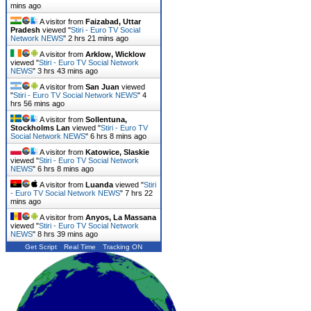
mins ago
A visitor from
Faizabad, Uttar
Pradesh
viewed "
Stiri - Euro TV Social
Network NEWS
"
2 hrs 21 mins ago
A visitor from
Arklow, Wicklow
viewed "
Stiri - Euro TV Social Network
NEWS
"
3 hrs 43 mins ago
A visitor from
San Juan
viewed
"
Stiri - Euro TV Social Network NEWS
"
4
hrs 56 mins ago
A visitor from
Sollentuna,
Stockholms Lan
viewed "
Stiri - Euro TV
Social Network NEWS
"
6 hrs 8 mins ago
A visitor from
Katowice, Slaskie
viewed "
Stiri - Euro TV Social Network
NEWS
"
6 hrs 8 mins ago
A visitor from
Luanda
viewed "
Stiri
- Euro TV Social Network NEWS
"
7 hrs 22
mins ago
A visitor from
Anyos, La Massana
viewed "
Stiri - Euro TV Social Network
NEWS
"
8 hrs 39 mins ago
Get Script
Real Time
Tracking ON