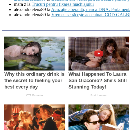
mara z
la
Trucuri pentru fixarea machiajului
alexandraelena89
la
Acuzație aberantă, marca DNA. Parlamentari
alexandraelena89
la
Vremea se răceşte accentuat. COD GALBEN 