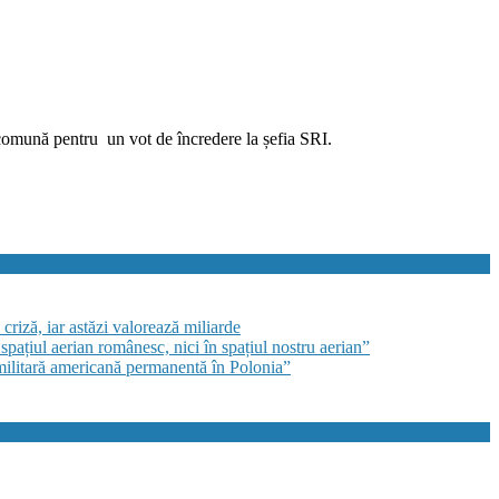
nță comună pentru un vot de încredere la șefia SRI.
criză, iar astăzi valorează miliarde
pațiul aerian românesc, nici în spațiul nostru aerian”
militară americană permanentă în Polonia”