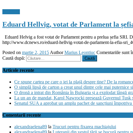
Flux Stiri
Eduard Hellvig, votat de Parlament la șefi
Eduard Helvig a fost votat de Parlament pentru a prelua șefia SRI. 
http://www.dcnews.ro/eduard-hellvig-votat-de-parlament-la-efia-sri_
Posted on
martie 2, 2015
Author
Marius Leontiuc
Comentariile sunt î
Caută după:
Articole recente
Ce spune cartea pe care o iei la plajă despre tine? De la romance și
O simplă lipsă de carton a creat unul dintre cele mai puternice s
O dronă a intrat din România în Bulgaria și a explodat lângă gra
La un an de mandat, Karol Nawrocki presează Guvernul Tusk să 
Senatul SUA a aprobat un amplu pachet de sancțiuni împotriva Ru
Comentarii recente
alexandraelena89
la
Trucuri pentru fixarea machiajului
alexandraelena89
la
Luteranii din vestul ţării se bucură pentru 