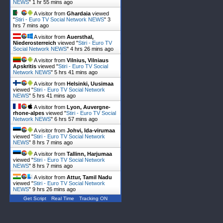
NEWS
"
1 hr 55 mins ago
A visitor from
Ghardaia
viewed
"
Stiri - Euro TV Social Network NEWS
"
3
hrs 7 mins ago
A visitor from
Auersthal,
Niederosterreich
viewed "
Stiri - Euro TV
Social Network NEWS
"
4 hrs 26 mins ago
A visitor from
Vilnius, Vilniaus
Apskritis
viewed "
Stiri - Euro TV Social
Network NEWS
"
5 hrs 41 mins ago
A visitor from
Helsinki, Uusimaa
viewed "
Stiri - Euro TV Social Network
NEWS
"
5 hrs 41 mins ago
A visitor from
Lyon, Auvergne-
rhone-alpes
viewed "
Stiri - Euro TV Social
Network NEWS
"
6 hrs 57 mins ago
A visitor from
Johvi, Ida-virumaa
viewed "
Stiri - Euro TV Social Network
NEWS
"
8 hrs 7 mins ago
A visitor from
Tallinn, Harjumaa
viewed "
Stiri - Euro TV Social Network
NEWS
"
8 hrs 7 mins ago
A visitor from
Attur, Tamil Nadu
viewed "
Stiri - Euro TV Social Network
NEWS
"
9 hrs 26 mins ago
Get Script
Real Time
Tracking ON