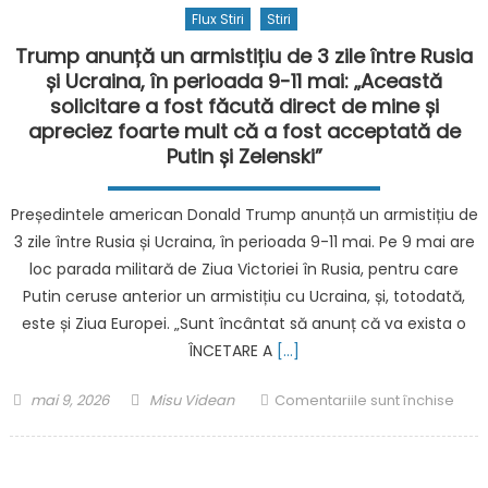
Flux Stiri
Stiri
Trump anunță un armistițiu de 3 zile între Rusia
și Ucraina, în perioada 9-11 mai: „Această
solicitare a fost făcută direct de mine și
apreciez foarte mult că a fost acceptată de
Putin și Zelenski”
Președintele american Donald Trump anunță un armistițiu de
3 zile între Rusia și Ucraina, în perioada 9-11 mai. Pe 9 mai are
loc parada militară de Ziua Victoriei în Rusia, pentru care
Putin ceruse anterior un armistițiu cu Ucraina, și, totodată,
este și Ziua Europei. „Sunt încântat să anunț că va exista o
ÎNCETARE A
[…]
Posted
Author
pent
mai 9, 2026
Misu Videan
Comentariile sunt închise
on
Tru
anun
un