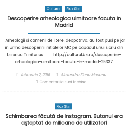
armis
Cultural
Flux Stiri
de
3
Descoperire arheologica uimitoare facuta in
zile
Madrid
între
Rusi
Arheologii si oamenii de litere, deopotriva, au fost pusi pe jar
și
in urma descoperirii initialelor MC pe capacul unui sicriu din
Ucra
biserica Trinitarias http://cultural.bzi.ro/descoperire-
în
arheologica-uimitoare-facuta-in-madrid-25337
peri
9-
Posted
Author
februarie 7, 2015
Alexandra Elena Mocanu
11
on
pentru
mai:
Comentariile sunt închise
Descoperire
„Ace
arheologica
solic
uimitoare
a
Flux Stiri
facuta
fost
in
făcu
Schimbarea făcută de Instagram. Butonul era
Madrid
direc
aşteptat de milioane de utilizatori
de