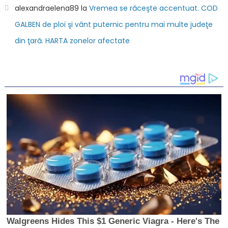
alexandraelena89
la
Vremea se răceşte accentuat. COD
GALBEN de ploi şi vânt puternic pentru mai multe judeţe
din ţară. HARTA zonelor afectate