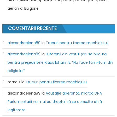
aerian al Bulgariei
COMENTARII RECENTE
alexandraelena89
la
Trucuri pentru fixarea machiajului
alexandraelena89
la
Luteranii din vestul ţării se bucură
pentru preşedintele Klaus Iohannis: “Nu face tam-tam din
religia lui”
mara z
la
Trucuri pentru fixarea machiajului
alexandraelena89
la
Acuzație aberantă, marca DNA.
Parlamentarii nu mai au dreptul să se consulte și să
legifereze