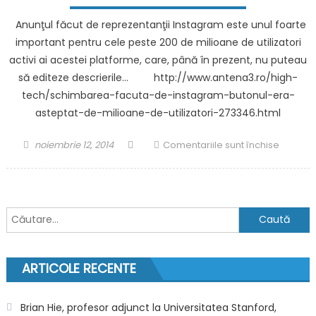
min
Anunţul făcut de reprezentanţii Instagram este unul foarte
și
important pentru cele peste 200 de milioane de utilizatori
apre
activi ai acestei platforme, care, până în prezent, nu puteau
foar
să editeze descrierile… http://www.antena3.ro/high-
mult
tech/schimbarea-facuta-de-instagram-butonul-era-
că
asteptat-de-milioane-de-utilizatori-273346.html
a
fost
Posted
Author
pentru
noiembrie 12, 2014
Comentariile sunt închise
acce
on
Schimb
de
făcută
Putin
de
și
Instagr
Zele
Caută
Butonul
după:
era
aştepta
ARTICOLE RECENTE
de
milioan
de
Brian Hie, profesor adjunct la Universitatea Stanford,