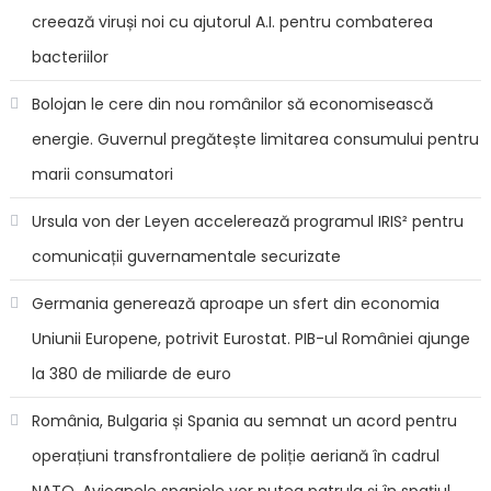
utilizator
creează viruși noi cu ajutorul A.I. pentru combaterea
bacteriilor
Bolojan le cere din nou românilor să economisească
energie. Guvernul pregătește limitarea consumului pentru
marii consumatori
Ursula von der Leyen accelerează programul IRIS² pentru
comunicații guvernamentale securizate
Germania generează aproape un sfert din economia
Uniunii Europene, potrivit Eurostat. PIB-ul României ajunge
la 380 de miliarde de euro
România, Bulgaria și Spania au semnat un acord pentru
operațiuni transfrontaliere de poliție aeriană în cadrul
NATO. Avioanele spaniole vor putea patrula și în spațiul