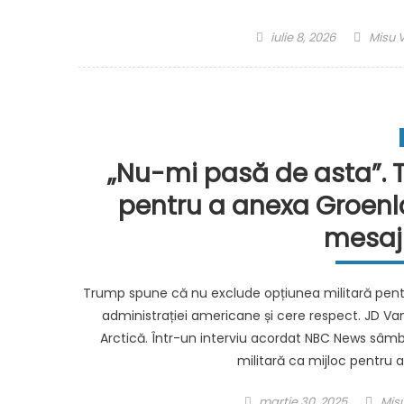
Posted
Autho
iulie 8, 2026
Misu 
on
„Nu-mi pasă de asta”. T
pentru a anexa Groen
mesaju
Trump spune că nu exclude opțiunea militară pentr
administrației americane și cere respect. JD V
Arctică. Într-un interviu acordat NBC News sâm
militară ca mijloc pentru 
Posted
Aut
martie 30, 2025
Mis