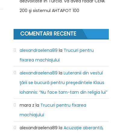
dezvoltate în Turcia. Va avea radar CENK
200 şi sistemul AHTAPOT 100
COMENTARII RECENTE
alexandraelena89
la
Trucuri pentru
fixarea machiajului
alexandraelena89
la
Luteranii din vestul
ţării se bucură pentru preşedintele Klaus
Iohannis: “Nu face tam-tam din religia lui”
mara z
la
Trucuri pentru fixarea
machiajului
alexandraelena89
la
Acuzație aberantă,