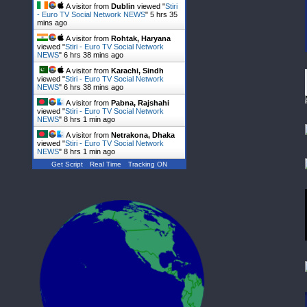
A visitor from
Dublin
viewed "
Stiri
- Euro TV Social Network NEWS
"
5 hrs 35
mins ago
A visitor from
Rohtak, Haryana
viewed "
Stiri - Euro TV Social Network
NEWS
"
6 hrs 38 mins ago
A visitor from
Karachi, Sindh
viewed "
Stiri - Euro TV Social Network
NEWS
"
6 hrs 38 mins ago
A visitor from
Pabna, Rajshahi
viewed "
Stiri - Euro TV Social Network
NEWS
"
8 hrs 1 min ago
A visitor from
Netrakona, Dhaka
viewed "
Stiri - Euro TV Social Network
NEWS
"
8 hrs 1 min ago
Get Script
Real Time
Tracking ON