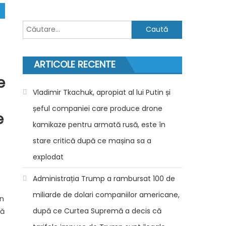
Caută
după:
ARTICOLE RECENTE
e
Vladimir Tkachuk, apropiat al lui Putin și
șeful companiei care produce drone
e
kamikaze pentru armată rusă, este în
stare critică după ce mașina sa a
explodat
Administrația Trump a rambursat 100 de
miliarde de dolari companiilor americane,
În
după ce Curtea Supremă a decis că
tă