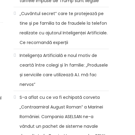
tarifele impuse de Trump sunt ilegale
„Cuvântul secret” care te protejează pe
tine și pe familia ta de fraudele la telefon
realizate cu ajutorul Inteligenței Artificiale.
Ce recomandă experții
Inteligența Artificială e noul motiv de
ceartă între colegi și în familie: „Produsele
și serviciile care utilizează A.I. mă fac
nervos”
S-a aflat cu ce va fi echipată corveta
l
„Contraamiral August Roman” a Marinei
României. Compania ASELSAN ne-a
vândut un pachet de sisteme navale