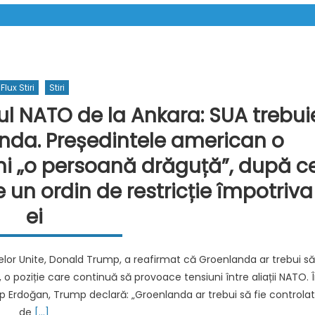
Flux Stiri
Stiri
l NATO de la Ankara: SUA trebui
nda. Președintele american o
i „o persoană drăguță”, după c
un ordin de restricție împotriva
ei
lor Unite, Donald Trump, a reafirmat că Groenlanda ar trebui să
o poziție care continuă să provoace tensiuni între aliații NATO. 
yip Erdoğan, Trump declară: „Groenlanda ar trebui să fie controla
de
[…]