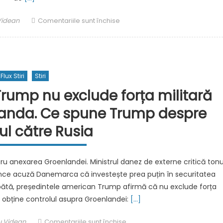
r
pentru
Videan
Comentariile sunt închise
Donald
Trump,
la
Summitul
Flux Stiri
Stiri
NATO
de
rump nu exclude forța militară
la
landa. Ce spune Trump despre
Ankara:
SUA
l către Rusia
trebuie
să
controleze
u anexarea Groenlandei. Ministrul danez de externe critică tonu
Groenlanda.
ance acuză Danemarca că investește prea puțin în securitatea
Președintele
bătă, președintele american Trump afirmă că nu exclude forța
american
a obține controlul asupra Groenlandei:
[…]
o
numește
hor
pentru
u Videan
Comentariile sunt închise