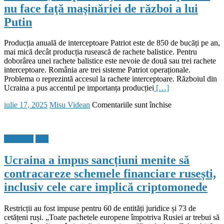
nu face faţă maşinăriei de război a lui
sancțiuni:
Nord
Putin
Stream
iese
din
Producția anuală de interceptoare Patriot este de 850 de bucăți pe an,
joc,
mai mică decât producția rusească de rachete balistice. Pentru
iar
doborârea unei rachete balistice este nevoie de două sau trei rachete
băncile
interceptoare. România are trei sisteme Patriot operaționale.
rusești
Problema o reprezintă accesul la rachete interceptoare. Războiul din
sunt
Ucraina a pus accentul pe importanța producției
[…]
sever
Posted
Author
pentru
iulie 17, 2025
Misu Videan
Comentariile sunt închise
restricționate
on
Raport
CEPA:
Europa
Flux Stiri
Stiri
este
vulnerabilă
Ucraina a impus sancțiuni menite să
în
fața
contracareze schemele financiare rusești,
rachetelor
inclusiv cele care implică criptomonede
și
dronelor
rusești.
Restricții au fost impuse pentru 60 de entități juridice și 73 de
Europenii
cetățeni ruși. „Toate pachetele europene împotriva Rusiei ar trebui să
sunt