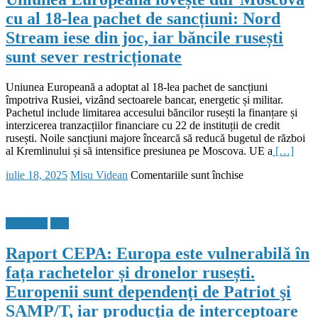
1.250.
cu al 18-lea pachet de sancțiuni: Nord
Un
Stream iese din joc, iar băncile rusești
atac
cu
sunt sever restricționate
drone
rusești
a
Uniunea Europeană a adoptat al 18-lea pachet de sancțiuni
avariat
împotriva Rusiei, vizând sectoarele bancar, energetic și militar.
clădirea
Pachetul include limitarea accesului băncilor rusești la finanțare și
Administrației
interzicerea tranzacțiilor financiare cu 22 de instituții de credit
Militare
rusești. Noile sancțiuni majore încearcă să reducă bugetul de război
Regionale
al Kremlinului și să intensifice presiunea pe Moscova. UE a
[…]
din
Posted
Author
pentru
iulie 18, 2025
Misu Videan
Comentariile sunt închise
Sumy
on
Uniunea
Europeană
lovește
Flux Stiri
Stiri
dur
Moscova
Raport CEPA: Europa este vulnerabilă în
cu
al
fața rachetelor și dronelor rusești.
18-
Europenii sunt dependenţi de Patriot şi
lea
pachet
SAMP/T, iar producţia de interceptoare
de