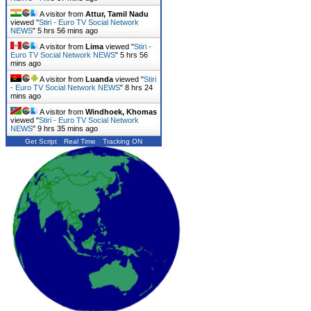
A visitor from
Attur, Tamil Nadu
viewed "
Stiri - Euro TV Social Network
NEWS
"
5 hrs 56 mins ago
A visitor from
Lima
viewed "
Stiri -
Euro TV Social Network NEWS
"
5 hrs 56
mins ago
A visitor from
Luanda
viewed "
Stiri
- Euro TV Social Network NEWS
"
8 hrs 24
mins ago
A visitor from
Windhoek, Khomas
viewed "
Stiri - Euro TV Social Network
NEWS
"
9 hrs 35 mins ago
Get Script
Real Time
Tracking ON