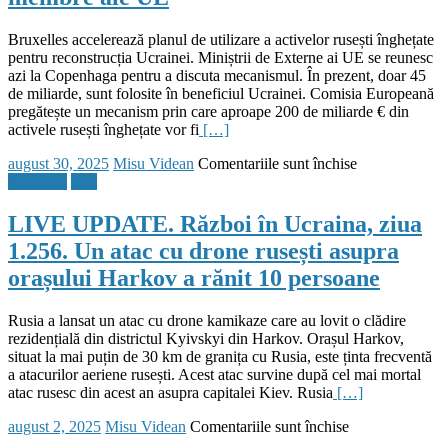
prăbușirea
unei
Bruxelles accelerează planul de utilizare a activelor rusești înghețate
drone
pentru reconstrucția Ucrainei. Miniștrii de Externe ai UE se reunesc
rusești
azi la Copenhaga pentru a discuta mecanismul. În prezent, doar 45
la
de miliarde, sunt folosite în beneficiul Ucrainei. Comisia Europeană
Galați
pregătește un mecanism prin care aproape 200 de miliarde € din
activele rusești înghețate vor fi
[…]
Posted
Author
pentru
august 30, 2025
Misu Videan
Comentariile sunt închise
on
Ursula
Flux Stiri
Stiri
von
der
LIVE UPDATE. Război în Ucraina, ziua
Leyen
1.256. Un atac cu drone rusești asupra
vrea
să
orașului Harkov a rănit 10 persoane
confiște
200
Rusia a lansat un atac cu drone kamikaze care au lovit o clădire
de
rezidențială din districtul Kyivskyi din Harkov. Orașul Harkov,
miliarde
situat la mai puțin de 30 km de granița cu Rusia, este ținta frecventă
de
a atacurilor aeriene rusești. Acest atac survine după cel mai mortal
euro
atac rusesc din acest an asupra capitalei Kiev. Rusia
[…]
din
activele
Posted
Author
pentru
august 2, 2025
Misu Videan
Comentariile sunt închise
rusești.
on
LIVE