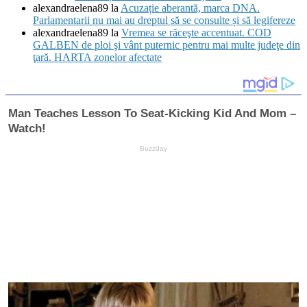
alexandraelena89
la
Acuzație aberantă, marca DNA.
Parlamentarii nu mai au dreptul să se consulte și să legifereze
alexandraelena89
la
Vremea se răceşte accentuat. COD
GALBEN de ploi şi vânt puternic pentru mai multe judeţe din
ţară. HARTA zonelor afectate