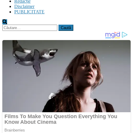
Redacție
Disclaimer
PUBLICITATE
Caută
după: