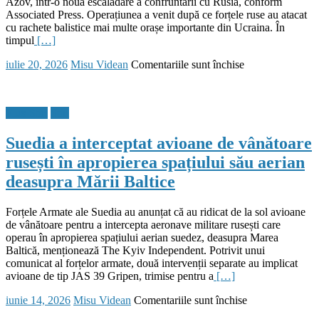
Azov, într-o nouă escaladare a confruntării cu Rusia, conform
Associated Press. Operațiunea a venit după ce forțele ruse au atacat
cu rachete balistice mai multe orașe importante din Ucraina. În
timpul
[…]
Posted
Author
pentru
iulie 20, 2026
Misu Videan
Comentariile sunt închise
on
Ucraina
lansează
peste
Flux Stiri
Stiri
400
de
Suedia a interceptat avioane de vânătoare
drone
asupra
rusești în apropierea spațiului său aerian
Moscovei,
deasupra Mării Baltice
după
noi
atacuri
Forțele Armate ale Suedia au anunțat că au ridicat de la sol avioane
rusești
de vânătoare pentru a intercepta aeronave militare rusești care
operau în apropierea spațiului aerian suedez, deasupra Marea
Baltică, menționează The Kyiv Independent. Potrivit unui
comunicat al forțelor armate, două intervenții separate au implicat
avioane de tip JAS 39 Gripen, trimise pentru a
[…]
Posted
Author
pentru
iunie 14, 2026
Misu Videan
Comentariile sunt închise
on
Suedia