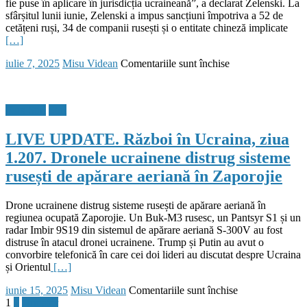
fie puse în aplicare în jurisdicția ucraineană”, a declarat Zelenski. La
dependenţi
sfârșitul lunii iunie, Zelenski a impus sancțiuni împotriva a 52 de
de
cetățeni ruși, 34 de companii rusești și o entitate chineză implicate
Patriot
[…]
şi
SAMP/T,
Posted
Author
pentru
iulie 7, 2025
Misu Videan
Comentariile sunt închise
iar
on
Ucraina
producţia
a
de
impus
interceptoare
Flux Stiri
Stiri
sancțiuni
nu
menite
face
LIVE UPDATE. Război în Ucraina, ziua
să
faţă
contracareze
1.207. Dronele ucrainene distrug sisteme
maşinăriei
schemele
de
rusești de apărare aeriană în Zaporojie
financiare
război
rusești,
a
inclusiv
Drone ucrainene distrug sisteme rusești de apărare aeriană în
lui
cele
regiunea ocupată Zaporojie. Un Buk-M3 rusesc, un Pantsyr S1 și un
Putin
care
radar Imbir 9S19 din sistemul de apărare aeriană S-300V au fost
implică
distruse în atacul dronei ucrainene. Trump și Putin au avut o
criptomonede
convorbire telefonică în care cei doi lideri au discutat despre Ucraina
și Orientul
[…]
Posted
Author
pentru
iunie 15, 2025
Misu Videan
Comentariile sunt închise
on
Paginație
LIVE
1
2
Următor