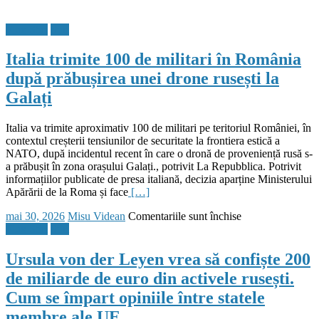
a
interceptat
Flux Stiri
Stiri
avioane
de
Italia trimite 100 de militari în România
vânătoare
rusești
după prăbușirea unei drone rusești la
în
Galați
apropierea
spațiului
său
Italia va trimite aproximativ 100 de militari pe teritoriul României, în
aerian
contextul creșterii tensiunilor de securitate la frontiera estică a
deasupra
NATO, după incidentul recent în care o dronă de proveniență rusă s-
Mării
a prăbușit în zona orașului Galați., potrivit La Repubblica. Potrivit
Baltice
informațiilor publicate de presa italiană, decizia aparține Ministerului
Apărării de la Roma și face
[…]
Posted
Author
pentru
mai 30, 2026
Misu Videan
Comentariile sunt închise
on
Italia
Flux Stiri
Stiri
trimite
100
Ursula von der Leyen vrea să confiște 200
de
de miliarde de euro din activele rusești.
militari
în
Cum se împart opiniile între statele
România
membre ale UE
după