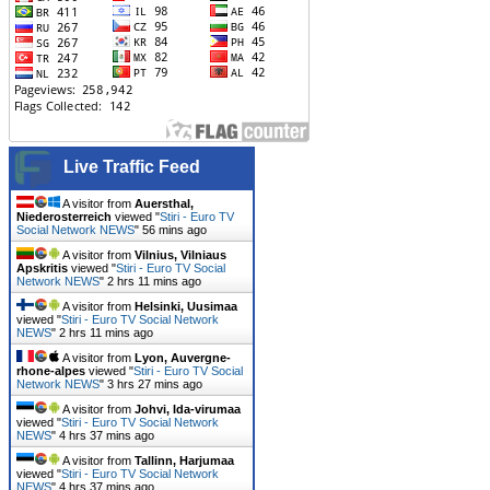
Live Traffic Feed
A visitor from
Auersthal,
Niederosterreich
viewed "
Stiri - Euro TV
Social Network NEWS
"
56 mins ago
A visitor from
Vilnius, Vilniaus
Apskritis
viewed "
Stiri - Euro TV Social
Network NEWS
"
2 hrs 11 mins ago
A visitor from
Helsinki, Uusimaa
viewed "
Stiri - Euro TV Social Network
NEWS
"
2 hrs 11 mins ago
A visitor from
Lyon, Auvergne-
rhone-alpes
viewed "
Stiri - Euro TV Social
Network NEWS
"
3 hrs 27 mins ago
A visitor from
Johvi, Ida-virumaa
viewed "
Stiri - Euro TV Social Network
NEWS
"
4 hrs 37 mins ago
A visitor from
Tallinn, Harjumaa
viewed "
Stiri - Euro TV Social Network
NEWS
"
4 hrs 37 mins ago