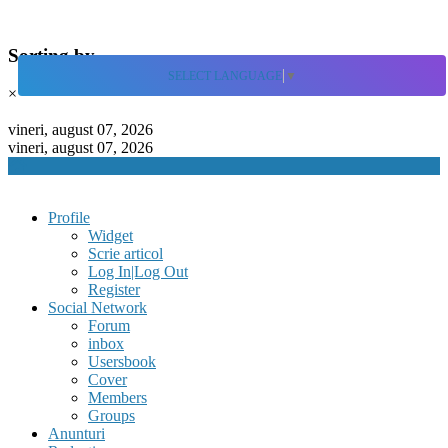
Sorting by
SELECT LANGUAGE
▼
×
Skip
to
vineri, august 07, 2026
content
vineri, august 07, 2026
Profile
Widget
Scrie articol
Log In|Log Out
Register
Social Network
Forum
inbox
Usersbook
Cover
Members
Groups
Anunturi