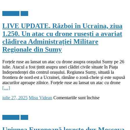
Cum
UPDATE.
se
Război
împart
Flux Stiri
Stiri
în
opiniile
Ucraina,
între
LIVE UPDATE. Război în Ucraina, ziua
ziua
statele
1.256.
membre
1.250. Un atac cu drone rusești a avariat
Un
ale
clădirea Administrației Militare
atac
UE
cu
Regionale din Sumy
drone
rusești
asupra
Forțele ruse au lansat un atac cu drone asupra orașului Sumy pe 26
orașului
iulie. Atacul a fost țintit asupra unei clădiri civile situate în Piața
Harkov
Independenței din centrul orașului. Regiunea Sumy, situată la
a
frontiera de nord-est a Ucrainei, rămâne o zonă-cheie și este supusă
rănit
atacurilor aproape zilnice. Forțele ruse au lansat un atac cu drone
10
[…]
persoane
Posted
Author
pentru
iulie 27, 2025
Misu Videan
Comentariile sunt închise
on
LIVE
UPDATE.
Război
Flux Stiri
Stiri
în
Ucraina,
Uniunea Europeană lovește dur Moscova
ziua