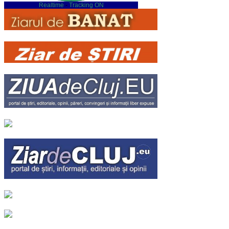
Realtime
-
Tracking ON