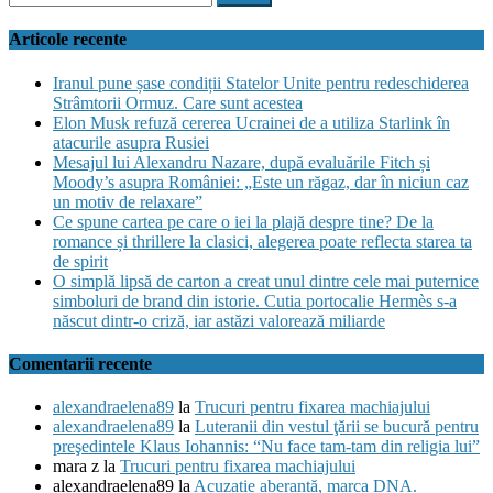
fi
după:
Trump
manipulat”
a
Articole recente
promis
că
Iranul pune șase condiții Statelor Unite pentru redeschiderea
America
Strâmtorii Ormuz. Care sunt acestea
va
Elon Musk refuză cererea Ucrainei de a utiliza Starlink în
fi
atacurile asupra Rusiei
din
Mesajul lui Alexandru Nazare, după evaluările Fitch și
nou
Moody’s asupra României: „Este un răgaz, dar în niciun caz
respectată
un motiv de relaxare”
pe
Ce spune cartea pe care o iei la plajă despre tine? De la
plan
romance și thrillere la clasici, alegerea poate reflecta starea ta
internațional.
de spirit
Sergiu
O simplă lipsă de carton a creat unul dintre cele mai puternice
Mișcoiu,
simboluri de brand din istorie. Cutia portocalie Hermès s-a
profesor
născut dintr-o criză, iar astăzi valorează miliarde
de
științe
Comentarii recente
politice:
„Ucraina
alexandraelena89
la
Trucuri pentru fixarea machiajului
e
alexandraelena89
la
Luteranii din vestul ţării se bucură pentru
o
preşedintele Klaus Iohannis: “Nu face tam-tam din religia lui”
monedă
mara z
la
Trucuri pentru fixarea machiajului
în
alexandraelena89
la
Acuzație aberantă, marca DNA.
relațiile