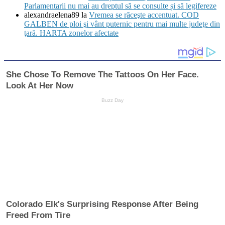
Parlamentarii nu mai au dreptul să se consulte și să legifereze
pe
alexandraelena89
la
Vremea se răceşte accentuat. COD
care
GALBEN de ploi şi vânt puternic pentru mai multe judeţe din
le
ţară. HARTA zonelor afectate
stabilește
cu
Putin”