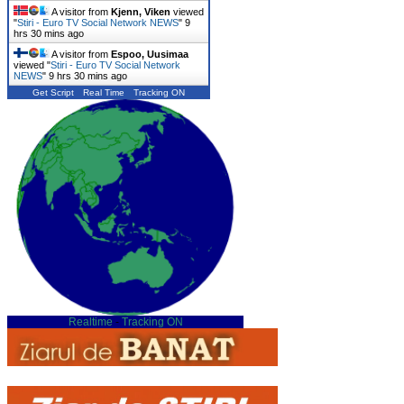
A visitor from
Kjenn, Viken
viewed
"
Stiri - Euro TV Social Network NEWS
"
9
hrs 30 mins ago
A visitor from
Espoo, Uusimaa
viewed "
Stiri - Euro TV Social Network
NEWS
"
9 hrs 30 mins ago
Get Script
Real Time
Tracking ON
Realtime
-
Tracking ON