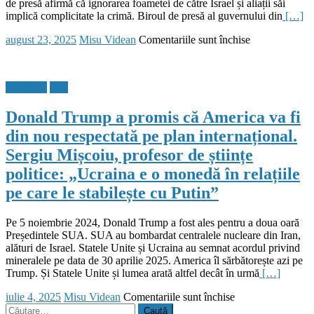
de presă afirmă că ignorarea foametei de către Israel și aliații săi
implică complicitate la crimă. Biroul de presă al guvernului din
[…]
Posted
Author
pentru
august 23, 2025
Misu Videan
Comentariile sunt închise
on
LIVE
UPDATE.
Război
Flux Stiri
Stiri
în
Israel,
Donald Trump a promis că America va fi
ziua
686.
din nou respectată pe plan internațional.
Autoritățile
Sergiu Mișcoiu, profesor de științe
din
Gaza
politice: „Ucraina e o monedă în relațiile
spun
pe care le stabilește cu Putin”
că
raportul
privind
Pe 5 noiembrie 2024, Donald Trump a fost ales pentru a doua oară
foametea
Președintele SUA. SUA au bombardat centralele nucleare din Iran,
stabilește
alături de Israel. Statele Unite și Ucraina au semnat acordul privind
„un
mineralele pe data de 30 aprilie 2025. America îl sărbătorește azi pe
fapt
Trump. Și Statele Unite și lumea arată altfel decât în urmă
[…]
ce
nu
Posted
Author
pentru
iulie 4, 2025
Misu Videan
Comentariile sunt închise
poate
on
Caută
Donald