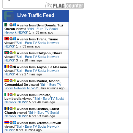
Live Traffic Feed
A visitor from
Beni Douala, Tizi
Ouzou
viewed "
Stiri - Euro TV Social
Network NEWS
"
1 hr 53 mins ago
A visitor from
Tirana, Tirane
viewed "
Stiri - Euro TV Social Network
NEWS
"
1 hr 53 mins ago
A visitor from
Khilgaon, Dhaka
viewed "
Stiri - Euro TV Social Network
NEWS
"
3 hrs 10 mins ago
A visitor from
Anyos, La Massana
viewed "
Stiri - Euro TV Social Network
NEWS
"
4 hrs 27 mins ago
A visitor from
Madrid, Madrid,
Comunidad De
viewed "
Stiri - Euro TV
Social Network NEWS
"
5 hrs 46 mins ago
A visitor from
Limbiate,
Lombardia
viewed "
Stiri - Euro TV Social
Network NEWS
"
5 hrs 46 mins ago
A visitor from
Oistins, Christ
Church
viewed "
Stiri - Euro TV Social
Network NEWS
"
6 hrs 53 mins ago
A visitor from
Yerevan, Erevan
viewed "
Stiri - Euro TV Social Network
NEWS
"
8 hrs 11 mins ago