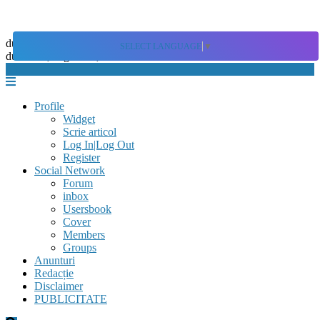
Skip
to
duminică, august 09, 2026
SELECT LANGUAGE
▼
content
duminică, august 09, 2026
Profile
Widget
Scrie articol
Log In|Log Out
Register
Social Network
Forum
inbox
Usersbook
Cover
Members
Groups
Anunturi
Redacție
Disclaimer
PUBLICITATE