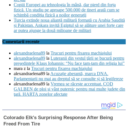
Copiii Europei au tehnologia în mână, dar pierd din forța
fizică. Un studiu pe aproape 500.000 de tineri arată cum se
schimbă condiția fizică a noilor generații
Turcia extinde noua alianță militară formată cu Arabia Saudită
și Pakistan. Ankara invită Egiptul să se alăture unei forțe care
ar putea ajunge la două milioane de militari
Comentarii recente
alexandraelena89
la
Trucuri pentru fixarea machiajului
alexandraelena89
la
Luteranii din vestul ţării se bucură pentru
preşedintele Klaus Iohannis: “Nu face tam-tam din religia lui”
mara z
la
Trucuri pentru fixarea machiajului
alexandraelena89
la
Acuzație aberantă, marca DNA.
Parlamentarii nu mai au dreptul să se consulte și să legifereze
alexandraelena89
la
Vremea se răceşte accentuat. COD
GALBEN de ploi şi vânt puternic pentru mai multe judeţe din
ţară. HARTA zonelor afectate