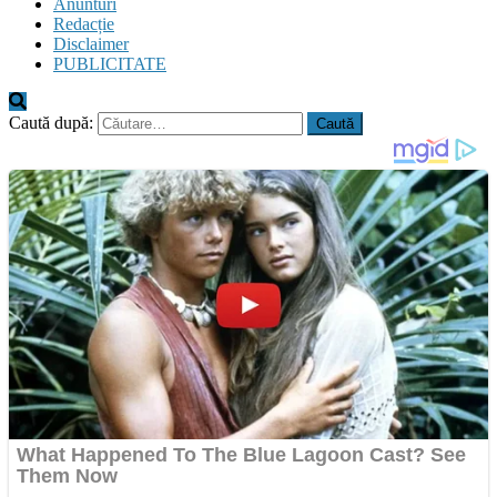
Anunturi
Redacție
Disclaimer
PUBLICITATE
Caută după: