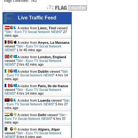
Live Traffic Feed
A visitor from
Lienz, Tirol
viewed
"
Stiri - Euro TV Social Network NEWS
"
27
mins ago
A visitor from
Anyos, La Massana
viewed "
Stiri - Euro TV Social Network
NEWS
"
1 hr 40 mins ago
A visitor from
London, England
viewed "
Stiri - Euro TV Social Network
NEWS
"
2 hrs 42 mins ago
A visitor from
Dublin
viewed "
Stiri
- Euro TV Social Network NEWS
"
4 hrs 14
mins ago
A visitor from
Paris, Ile-de-france
viewed "
Stiri - Euro TV Social Network
NEWS
"
4 hrs 14 mins ago
A visitor from
Luanda
viewed "
Stiri
- Euro TV Social Network NEWS
"
5 hrs 27
mins ago
A visitor from
Delhi
viewed "
Stiri -
Euro TV Social Network NEWS
"
6 hrs 37
mins ago
A visitor from
Algiers, Alger
viewed "
Stiri - Euro TV Social Network
NEWS
"
9 hrs 6 mins ago