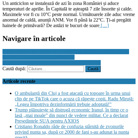
Un anticiclon se instalează de azi în zona României și aduce
temperaturi de aprilie. În Capitală te așteaptă 7 zile însorite și calde.
Maximele vor fi cu 10°C peste normal. Următoarele zile aduc vreme
anormal de caldă, anunță ANM. Vor fi până la 22°C. Ți-ai pregătit
hainele de primăvară? De astăzi te bucuri de soare
[…]
Navigare în articole
Ioana Băsescu are terenul de la Nana sub sechestru. Fiica fostului
preşedinte urmează să fie AUDIATĂ
Sighisoara ar putea pierde statutul de sit UNESCO
Caută după:
Articole recente
O ambulanță din Cluj a fost atacată cu topoare în urma unui
clip de pe TikTok care o acuza că răpește copii. Radu Miruță:
„Legea împotriva dezinformării trebuie adoptată!”
Trump plănuiește să distrugă economic Iranul, în timp ce o
lasă „mai moale” din punct de vedere militar. Ce a declarat
Președintele SUA pentru AXIOS
Cristiano Ronaldo râde de confuzia stârnită de zvonurile
privind nunta sa, după ce 2000 de fani s-au adunat la nunta
greșită