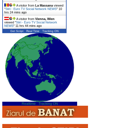
A visitor from
La Massana
viewed
"
Stiri - Euro TV Social Network NEWS
"
10
hrs 24 mins ago
A visitor from
Vienna, Wien
viewed "
Stiri - Euro TV Social Network
NEWS
"
11 hrs 44 mins ago
Get Script
Real Time
Tracking ON
Realtime
-
Tracking ON