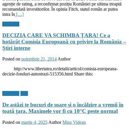
agenție de rating, a reconfirmat poziția României pe ultima treaptă
recomandată investitorilor. În opinia Fitch, statul român ar putea
intra în
[…]
Flux Stiri
DECIZIA CARE VA SCHIMBA ȚARA! Ce a
hotărât Comisia Europeană cu privire la România –
Ştiri interne
Posted on
noiembrie 21, 2014
Author
http://www.libertatea.ro/detalii/articol/comisia-europeana-
decizie-fonduri-autostrazi-515356.html Share this:
Flux Stiri
Stiri
De astăzi te bucuri de soare și o încălzire a vremii în
toată țara. Maximele vor fi cu 10°C peste normal
Posted on
martie 4, 2025
Author
Misu Videan