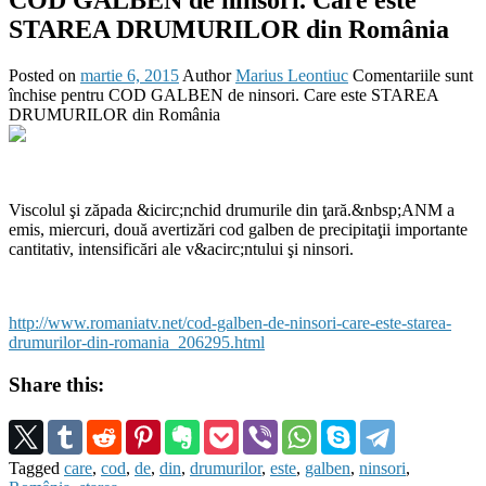
COD GALBEN de ninsori. Care este
STAREA DRUMURILOR din România
Posted on
martie 6, 2015
Author
Marius Leontiuc
Comentariile sunt
închise
pentru COD GALBEN de ninsori. Care este STAREA
DRUMURILOR din România
Viscolul şi zăpada &icirc;nchid drumurile din ţară.&nbsp;ANM a
emis, miercuri, două avertizări cod galben de precipitaţii importante
cantitativ, intensificări ale v&acirc;ntului şi ninsori.
http://www.romaniatv.net/cod-galben-de-ninsori-care-este-starea-
drumurilor-din-romania_206295.html
Share this:
Tagged
care
,
cod
,
de
,
din
,
drumurilor
,
este
,
galben
,
ninsori
,