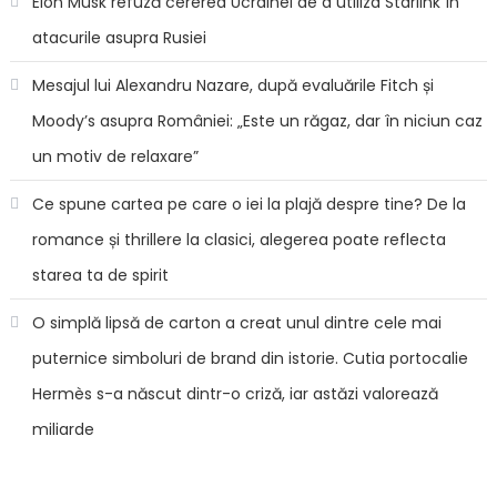
Elon Musk refuză cererea Ucrainei de a utiliza Starlink în
atacurile asupra Rusiei
Mesajul lui Alexandru Nazare, după evaluările Fitch și
Moody’s asupra României: „Este un răgaz, dar în niciun caz
un motiv de relaxare”
Ce spune cartea pe care o iei la plajă despre tine? De la
romance și thrillere la clasici, alegerea poate reflecta
starea ta de spirit
O simplă lipsă de carton a creat unul dintre cele mai
puternice simboluri de brand din istorie. Cutia portocalie
Hermès s-a născut dintr-o criză, iar astăzi valorează
miliarde