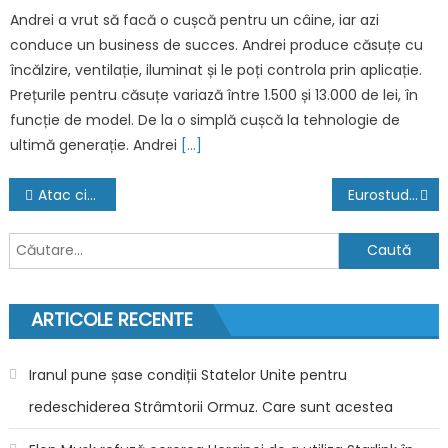
Andrei a vrut să facă o cușcă pentru un câine, iar azi
conduce un business de succes. Andrei produce căsuțe cu
încălzire, ventilație, iluminat și le poți controla prin aplicație.
Prețurile pentru căsuțe variază între 1.500 și 13.000 de lei, în
funcție de model. De la o simplă cușcă la tehnologie de
ultimă generație. Andrei
[…]
Navigare
Atac cibernetic la Orange Belgia: Datele personale a aproape 1 milion de clienți au fost compromise
Eurostudent 8: România ocupă locul 2 în UE la timpul petrecut la facultate. Cristian Tănase, profesor: „Practica te dezvoltă și îți permite să aplici informațiile”
în
Caută
articole
după:
ARTICOLE RECENTE
Iranul pune șase condiții Statelor Unite pentru
redeschiderea Strâmtorii Ormuz. Care sunt acestea