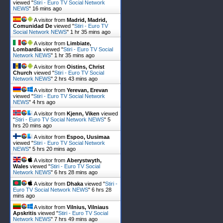
viewed "
Stiri - Euro TV Social Network
NEWS
"
16 mins ago
A visitor from
Madrid, Madrid,
Comunidad De
viewed "
Stiri - Euro TV
Social Network NEWS
"
1 hr 35 mins ago
A visitor from
Limbiate,
Lombardia
viewed "
Stiri - Euro TV Social
Network NEWS
"
1 hr 35 mins ago
A visitor from
Oistins, Christ
Church
viewed "
Stiri - Euro TV Social
Network NEWS
"
2 hrs 43 mins ago
A visitor from
Yerevan, Erevan
viewed "
Stiri - Euro TV Social Network
NEWS
"
4 hrs ago
A visitor from
Kjenn, Viken
viewed
"
Stiri - Euro TV Social Network NEWS
"
5
hrs 20 mins ago
A visitor from
Espoo, Uusimaa
viewed "
Stiri - Euro TV Social Network
NEWS
"
5 hrs 20 mins ago
A visitor from
Aberystwyth,
Wales
viewed "
Stiri - Euro TV Social
Network NEWS
"
6 hrs 28 mins ago
A visitor from
Dhaka
viewed "
Stiri -
Euro TV Social Network NEWS
"
6 hrs 28
mins ago
A visitor from
Vilnius, Vilniaus
Apskritis
viewed "
Stiri - Euro TV Social
Network NEWS
"
7 hrs 49 mins ago