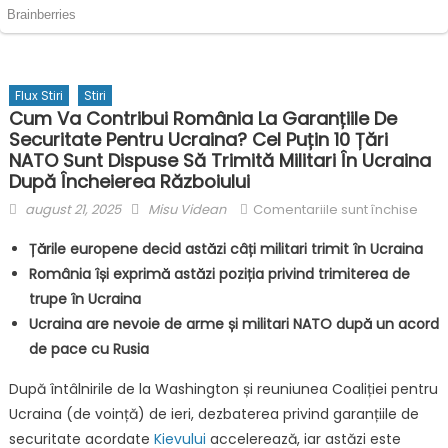
Flux Stiri
Stiri
Cum Va Contribui România La Garanțiile De
Securitate Pentru Ucraina? Cel Puțin 10 Țări
NATO Sunt Dispuse Să Trimită Militari În Ucraina
După Încheierea Războiului
Posted
Author
pent
august 21, 2025
Misu Videan
Comentariile sunt închise
on
Cum
Țările europene decid astăzi câți militari trimit în Ucraina
va
România își exprimă astăzi poziția privind trimiterea de
cont
trupe în Ucraina
Rom
la
Ucraina are nevoie de arme și militari NATO după un acord
gara
de pace cu Rusia
de
După întâlnirile de la Washington și reuniunea Coaliției pentru
secu
Ucraina (de voință) de ieri, dezbaterea privind garanțiile de
pent
Ucra
securitate acordate
Kievului
accelerează, iar astăzi este