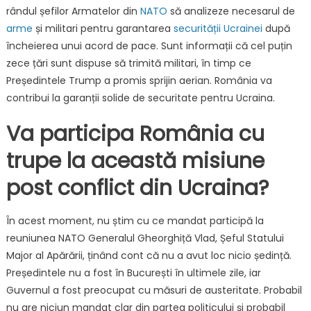
Cel
rândul șefilor Armatelor din
NATO
să analizeze necesarul de
puți
arme
și militari pentru garantarea
securității Ucrainei
după
10
încheierea unui acord de pace. Sunt informații că cel puțin
țări
zece țări sunt dispuse să trimită militari, în timp ce
NAT
Președintele Trump a promis sprijin aerian. România va
sunt
contribui la garanții solide de securitate pentru Ucraina.
disp
să
Va participa România cu
trimi
milit
trupe la această misiune
în
post conflict din Ucraina?
Ucra
dup
înch
În acest moment, nu știm cu ce mandat participă la
răzb
reuniunea NATO Generalul Gheorghiță Vlad, Șeful Statului
Major al Apărării, ținând cont că nu a avut loc nicio ședință.
Președintele nu a fost în București în ultimele zile, iar
Guvernul a fost preocupat cu măsuri de austeritate. Probabil
nu are niciun mandat clar din partea politicului și probabil