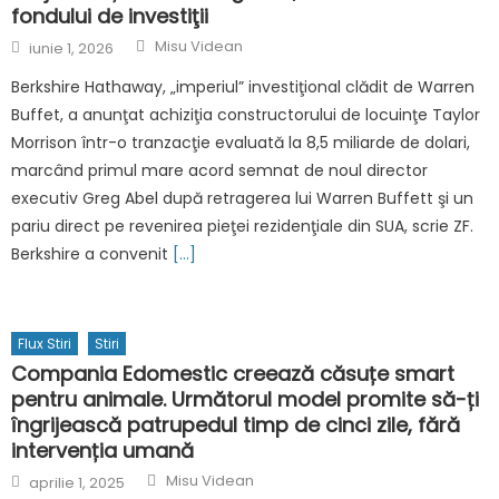
fondului de investiţii
Author
Posted
Misu Videan
iunie 1, 2026
on
Berkshire Hathaway, „imperiul” investiţional clădit de Warren
Buffet, a anunţat achiziţia constructorului de locuinţe Taylor
Morrison într-o tranzacţie evaluată la 8,5 miliarde de dolari,
marcând primul mare acord semnat de noul director
executiv Greg Abel după retragerea lui Warren Buffett şi un
pariu direct pe revenirea pieţei rezidenţiale din SUA, scrie ZF.
Berkshire a convenit
[…]
Flux Stiri
Stiri
Compania Edomestic creează căsuțe smart
pentru animale. Următorul model promite să-ți
îngrijească patrupedul timp de cinci zile, fără
intervenția umană
Author
Posted
Misu Videan
aprilie 1, 2025
on