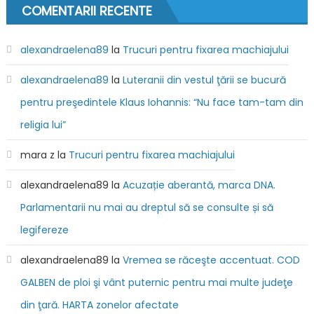
COMENTARII RECENTE
alexandraelena89
la
Trucuri pentru fixarea machiajului
alexandraelena89
la
Luteranii din vestul ţării se bucură
pentru preşedintele Klaus Iohannis: “Nu face tam-tam din
religia lui”
mara z
la
Trucuri pentru fixarea machiajului
alexandraelena89
la
Acuzație aberantă, marca DNA.
Parlamentarii nu mai au dreptul să se consulte și să
legifereze
alexandraelena89
la
Vremea se răceşte accentuat. COD
GALBEN de ploi şi vânt puternic pentru mai multe judeţe
din ţară. HARTA zonelor afectate