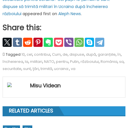
dispuse să trimită militari în Ucraina după încheierea
războiului
appeared first on
Aleph News
.
Share this:
Tagged
10
,
cel
,
contribui
,
Cum
,
de
,
dispuse
,
după
,
garanțiile
,
în
,
încheierea
,
la
,
militari
,
NATO
,
pentru
,
Putin
,
războiului
,
România
,
sa
,
securitate
,
sunt
,
ţări
,
trimită
,
ucraina:
,
va
Misu Videan
RELATED ARTICLES