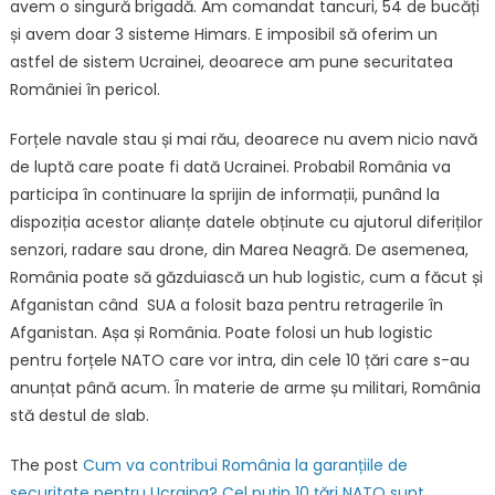
avem o singură brigadă. Am comandat tancuri, 54 de bucăți
și avem doar 3 sisteme Himars. E imposibil să oferim un
astfel de sistem Ucrainei, deoarece am pune securitatea
României în pericol.
Forțele navale stau și mai rău, deoarece nu avem nicio navă
de luptă care poate fi dată Ucrainei. Probabil România va
participa în continuare la sprijin de informații, punând la
dispoziția acestor alianțe datele obținute cu ajutorul diferiților
senzori, radare sau drone, din Marea Neagră. De asemenea,
România poate să găzduiască un hub logistic, cum a făcut și
Afganistan când SUA a folosit baza pentru retragerile în
Afganistan. Așa și România. Poate folosi un hub logistic
pentru forțele NATO care vor intra, din cele 10 țări care s-au
anunțat până acum. În materie de arme șu militari, România
stă destul de slab.
The post
Cum va contribui România la garanțiile de
securitate pentru Ucraina? Cel puțin 10 țări NATO sunt