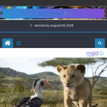
Skip
SELECT LANGUAGE
▼
to
content
duminică, august 09, 2026
duminică, august 09, 2026