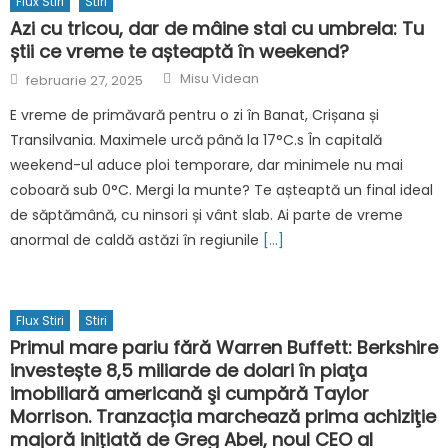
Flux Stiri
Stiri
Azi cu tricou, dar de mâine stai cu umbrela: Tu
știi ce vreme te așteaptă în weekend?
Author
Posted
Misu Videan
februarie 27, 2025
on
E vreme de primăvară pentru o zi în Banat, Crișana și
Transilvania. Maximele urcă până la 17°C.s În capitală
weekend-ul aduce ploi temporare, dar minimele nu mai
coboară sub 0°C. Mergi la munte? Te așteaptă un final ideal
de săptămână, cu ninsori și vânt slab. Ai parte de vreme
anormal de caldă astăzi în regiunile
[…]
Flux Stiri
Stiri
Primul mare pariu fără Warren Buffett: Berkshire
investește 8,5 miliarde de dolari în piaţa
imobiliară americană şi cumpără Taylor
Morrison. Tranzacția marchează prima achiziţie
majoră inițiată de Greg Abel, noul CEO al