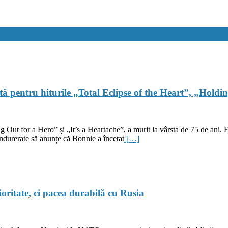
tă pentru hiturile „Total Eclipse of the Heart”, „Holdi
g Out for a Hero” și „It’s a Heartache”, a murit la vârsta de 75 de ani. F
îndurerate să anunțe că Bonnie a încetat
[…]
ritate, ci pacea durabilă cu Rusia