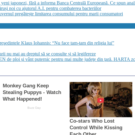
 yeni japonezi, fără a informa Banca Centrală Europeană. Ce spun anali
ruși noi cu ajutorul A.I. pentru combaterea bacteriilor
uvernul pregătește limitarea consumului pentru marii consumatori
preşedintele Klaus Iohannis: “Nu face tam-tam din religia lui”
i nu mai au dreptul să se consulte și să legifereze
de ploi şi vânt puternic pentru mai multe judeţe din ţară. HARTA zon