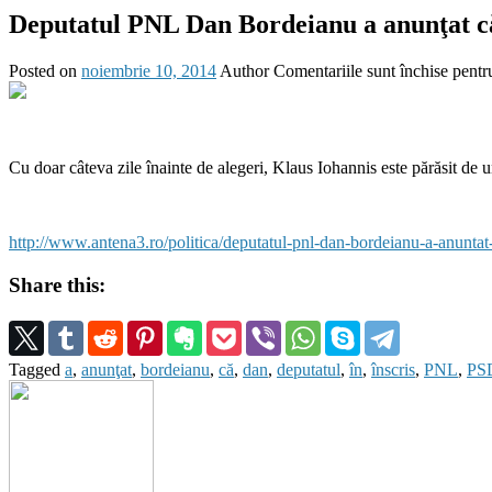
Deputatul PNL Dan Bordeianu a anunţat că
Posted on
noiembrie 10, 2014
Author
Comentariile sunt închise
pentru
Cu doar câteva zile înainte de alegeri, Klaus Iohannis este părăsit de 
http://www.antena3.ro/politica/deputatul-pnl-dan-bordeianu-a-anuntat
Share this:
Tagged
a
,
anunţat
,
bordeianu
,
că
,
dan
,
deputatul
,
în
,
înscris
,
PNL
,
PS