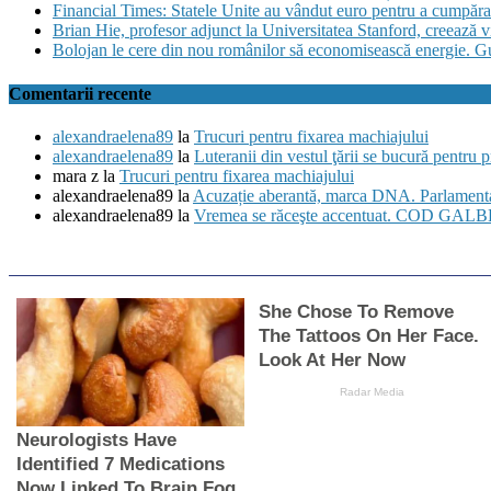
Financial Times: Statele Unite au vândut euro pentru a cumpăra
Brian Hie, profesor adjunct la Universitatea Stanford, creează vi
Bolojan le cere din nou românilor să economisească energie. G
Comentarii recente
alexandraelena89
la
Trucuri pentru fixarea machiajului
alexandraelena89
la
Luteranii din vestul ţării se bucură pentru 
mara z
la
Trucuri pentru fixarea machiajului
alexandraelena89
la
Acuzație aberantă, marca DNA. Parlamentari
alexandraelena89
la
Vremea se răceşte accentuat. COD GALBEN 