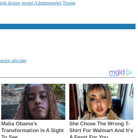
știi despre gestul Administrației Trump
elor afectate