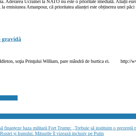
a. Aderarea Ucrainei la NATO nu este o prioritate imediată. Aliații europ
la emisiunea Amanpour, că prioritatea alianței este obținerea unei păci 
e gravidă
ddleton, soţia Prinţului William, pare mândră de burtica ei. http://w
zi noapte”
finanțeze baza militară Fort Trump: „Trebuie să instituim o prezență 
siei și Iranului. Măsurile îl vizează inclusiv pe Putin