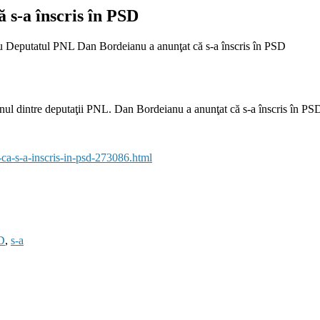
 s-a înscris în PSD
 Deputatul PNL Dan Bordeianu a anunţat că s-a înscris în PSD
unul dintre deputaţii PNL. Dan Bordeianu a anunţat că s-a înscris în PSD 
-ca-s-a-inscris-in-psd-273086.html
D
,
s-a