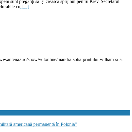
eni sunt pregătiți să își crească sprijinul pentru Kiev. Secretarul
durabile cu
[…]
ww.antena3.ro/show/vdtonline/mandra-sotia-printului-william-si-a-
militară americană permanentă în Polonia”