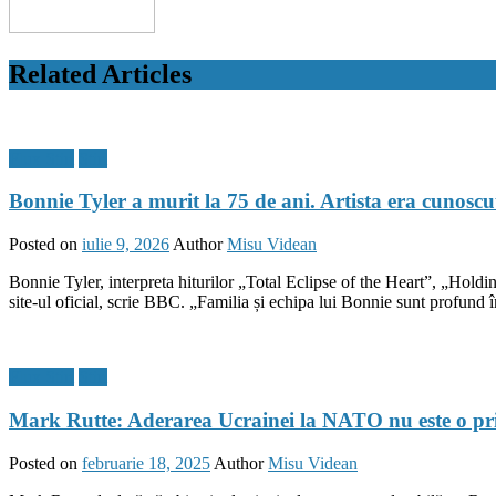
Related Articles
Flux Stiri
Stiri
Bonnie Tyler a murit la 75 de ani. Artista era cunoscu
Posted on
iulie 9, 2026
Author
Misu Videan
Bonnie Tyler, interpreta hiturilor „Total Eclipse of the Heart”, „Holdin
site-ul oficial, scrie BBC. „Familia și echipa lui Bonnie sunt profund 
Flux Stiri
Stiri
Mark Rutte: Aderarea Ucrainei la NATO nu este o prio
Posted on
februarie 18, 2025
Author
Misu Videan