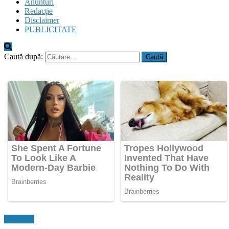
Anunturi
Redacție
Disclaimer
PUBLICITATE
Caută după:
Flux Stiri