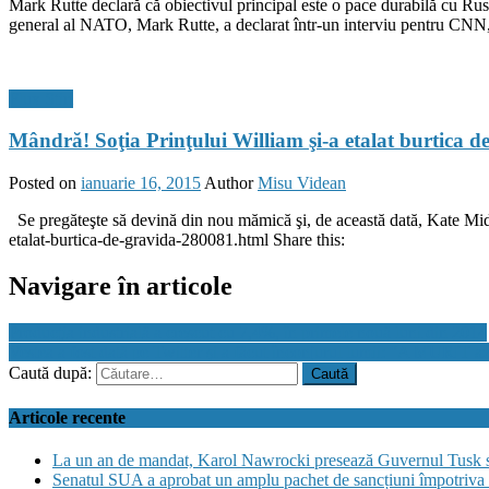
Mark Rutte declară că obiectivul principal este o pace durabilă cu Rusi
general al NATO, Mark Rutte, a declarat într-un interviu pentru CNN, 
Flux Stiri
Mândră! Soţia Prinţului William şi-a etalat burtica d
Posted on
ianuarie 16, 2015
Author
Misu Videan
Se pregăteşte să devină din nou mămică şi, de această dată, Kate Mi
etalat-burtica-de-gravida-280081.html Share this:
Navigare în articole
Producţia industrială a crescut cu 7,4%, în primele nouă luni din 2014
Vestea a fost dată pe Twitter şi a făcut înconjurul lumii: “A MURIT a
Caută după:
Articole recente
La un an de mandat, Karol Nawrocki presează Guvernul Tusk să 
Senatul SUA a aprobat un amplu pachet de sancțiuni împotriva Ru