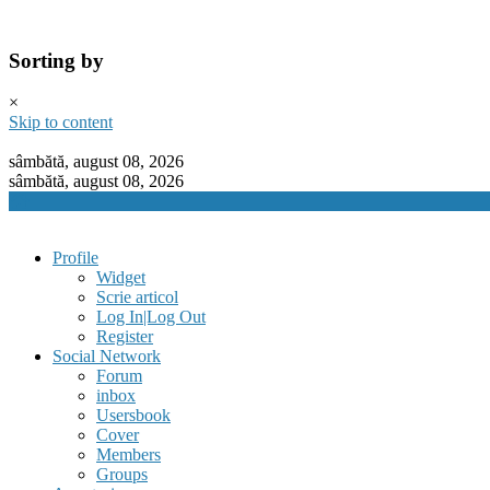
Sorting by
×
Skip to content
sâmbătă, august 08, 2026
sâmbătă, august 08, 2026
Profile
Widget
Scrie articol
Log In|Log Out
Register
Social Network
Forum
inbox
Usersbook
Cover
Members
Groups