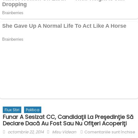
Flux Stiri
Politica
Funar A Sesizat CC, Candidaţii La Preşedinţie Să
Declare Dacă Au Fost Sau Nu Ofiţeri Acoperiţi
Posted
Author
octombrie 22, 2014
Misu Videan
Comentariile sunt închise