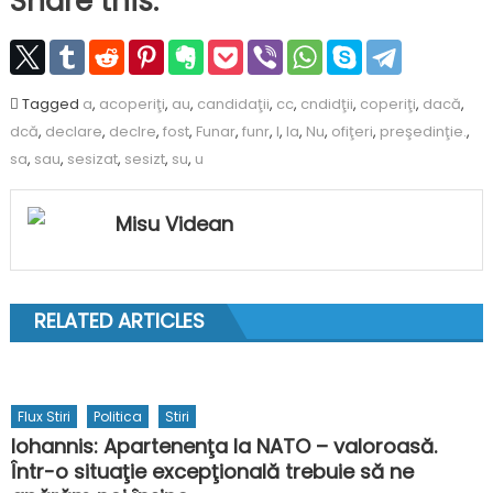
Share this:
Tagged
a
,
acoperiţi
,
au
,
candidaţii
,
cc
,
cndidţii
,
coperiţi
,
dacă
,
dcă
,
declare
,
declre
,
fost
,
Funar
,
funr
,
l
,
la
,
Nu
,
ofiţeri
,
preşedinţie.
,
sa
,
sau
,
sesizat
,
sesizt
,
su
,
u
Misu Videan
RELATED ARTICLES
Flux Stiri
Politica
Stiri
Iohannis: Apartenenţa la NATO – valoroasă.
Într-o situaţie excepţională trebuie să ne