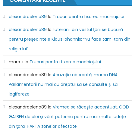
alexandraelena89
la
Trucuri pentru fixarea machiajului
alexandraelena89
la
Luteranii din vestul ţării se bucură
pentru preşedintele Klaus Iohannis: “Nu face tam-tam din
religia lui”
mara z
la
Trucuri pentru fixarea machiajului
alexandraelena89
la
Acuzație aberantă, marca DNA.
Parlamentarii nu mai au dreptul să se consulte și să
legifereze
alexandraelena89
la
Vremea se răceşte accentuat. COD
GALBEN de ploi şi vânt puternic pentru mai multe judeţe
din ţară. HARTA zonelor afectate