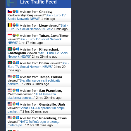
Live Traffic Feed
A visitor from
Chodov,
Karlovarsky Kraj
viewed "
Stiri - Euro TV
Social Network NEWS
"
1 min ago
A visitor from
Liege
viewed "
Stiri -
Euro TV Social Network NEWS
"
1 min ago
A visitor from
Tuban, Jawa Timur
viewed "
Stiri - Euro TV Social Network
NEWS
"
1 hr 17 mins ago
A visitor from
Khagrachari,
Chattogram
viewed "
Stiri - Euro TV Social
Network NEWS
"
2 hrs 29 mins ago
A visitor from
Dhaka
viewed "
Stiri -
Euro TV Social Network NEWS
"
2 hrs 29
mins ago
A visitor from
Tampa, Florida
viewed "
S-a aflat cu ce va fi echipată
corveta…
"
2 hrs 30 mins ago
A visitor from
San Francisco,
California
viewed "
AUR lansează
platforma pentru…
"
2 hrs 30 mins ago
A visitor from
Grantsville, Utah
viewed "
Senatul SUA a aprobat un amplu
pachet…
"
2 hrs 30 mins ago
A visitor from
Rosenberg, Texas
viewed "
NATO își întărește prezența
militară pe…
"
2 hrs 30 mins ago