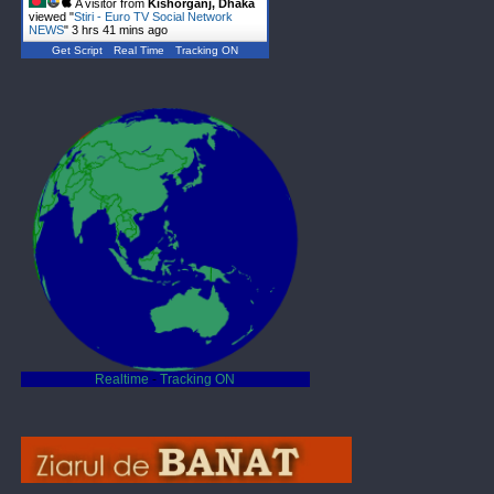
A visitor from
Kishorganj, Dhaka
viewed "
Stiri - Euro TV Social Network
NEWS
"
3 hrs 41 mins ago
Get Script
Real Time
Tracking ON
Realtime
-
Tracking ON