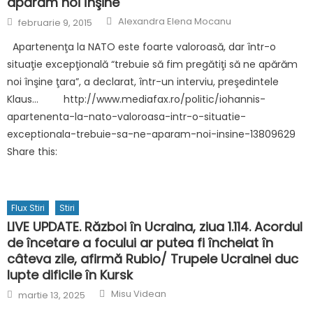
apărăm noi înşine
Author
Posted
Alexandra Elena Mocanu
februarie 9, 2015
on
Apartenenţa la NATO este foarte valoroasă, dar într-o
situaţie excepţională “trebuie să fim pregătiţi să ne apărăm
noi înşine ţara”, a declarat, într-un interviu, preşedintele
Klaus… http://www.mediafax.ro/politic/iohannis-
apartenenta-la-nato-valoroasa-intr-o-situatie-
exceptionala-trebuie-sa-ne-aparam-noi-insine-13809629
Share this:
Flux Stiri
Stiri
LIVE UPDATE. Război în Ucraina, ziua 1.114. Acordul
de încetare a focului ar putea fi încheiat în
câteva zile, afirmă Rubio/ Trupele Ucrainei duc
lupte dificile în Kursk
Author
Posted
Misu Videan
martie 13, 2025
on