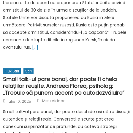
Ucraina este de acord cu propunerea Statelor Unite privind
armistițiul de 30 de zile în urma discuțiilor de la Jeddah.
Statele Unite vor discuta propunerea cu Rusia în zilele
următoare. Potrivit surselor rusești, Rusia este puțin probabil
să accepte armistițiul, considerându-l „o capcană”. Trupele
ucrainene duc lupte dificile în regiunea Kursk, în ciuda
avansului rus.
[…]
Flux Stiri
Stiri
Small talk-ul pare banal, dar poate fi cheia
relațiilor reușite. Andreea Florea, psiholog:
„Trebuie să punem accent pe autodezvăluire”
Author
Posted
Misu Videan
iulie 10, 2025
on
Small talk-ul pare banal, dar poate deschide uși către discuții
autentice și relații reale. Conversațiile scurte pot crea
conexiuni surprinzător de profunde, cu câteva strategii