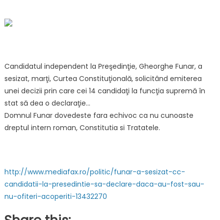
on
pentru
Funar
a
sesizat
CC,
candidaţii
Candidatul independent la Preşedinţie, Gheorghe Funar, a
la
sesizat, marţi, Curtea Constituţională, solicitând emiterea
Preşedinţie
unei decizii prin care cei 14 candidaţi la funcţia supremă în
să
stat să dea o declaraţie…
declare
dacă
Domnul Funar dovedeste fara echivoc ca nu cunoaste
au
dreptul intern roman, Constitutia si Tratatele.
fost
sau
nu
ofiţeri
http://www.mediafax.ro/politic/funar-a-sesizat-cc-
acoperiţi
candidatii-la-presedintie-sa-declare-daca-au-fost-sau-
nu-ofiteri-acoperiti-13432270