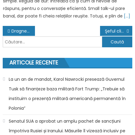
simple. Regula de aur: Întreabă ca și cum ai nevoie de
răspuns, pentru o conversație eficientă. Small talk-ul pare
banal, dar poate fi cheia relațiilor reușite. Totuși, e plin de
[…]
Navigare
Dragnea: Nu o să mă mai intereseze şefia PSD dacă mai continuă lucrurile aşa
Şeful clinicii Sabyc, condamnat definitiv la 3 ani de închisoare. Victor Zota, fost şef al ANT, a primit 3 luni cu suspendare
în
Caută
după:
articole
ARTICOLE RECENTE
La un an de mandat, Karol Nawrocki presează Guvernul
Tusk să finanțeze baza militară Fort Trump: „Trebuie să
instituim o prezență militară americană permanentă în
Polonia”
Senatul SUA a aprobat un amplu pachet de sancțiuni
împotriva Rusiei și Iranului. Măsurile îl vizează inclusiv pe