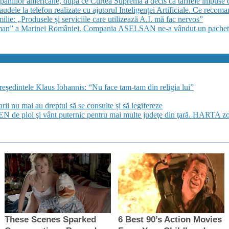
aniilor americane, după ce Curtea Supremă a decis că tarifele impuse 
audele la telefon realizate cu ajutorul Inteligenței Artificiale. Ce recoma
amilie: „Produsele și serviciile care utilizează A.I. mă fac nervos”
 Roman” a Marinei României. Compania ASELSAN ne-a vândut un pachet d
preşedintele Klaus Iohannis: “Nu face tam-tam din religia lui”
i nu mai au dreptul să se consulte și să legifereze
de ploi şi vânt puternic pentru mai multe judeţe din ţară. HARTA zon