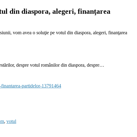
tul din diaspora, alegeri, finanţarea
siunii, vom avea o soluţie pe votul din diaspora, alegeri, finanţarea
restărilor, despre votul românilor din diaspora, despre…
i-finantarea-partidelor-13791464
om
,
votul