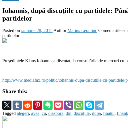
Iohannis, după discuţiile cu partidele: Până
partidelor
Posted on
ianuarie 28, 2015
Author
Marius Leontiuc
Comentariile sun
partidelor
Preşedintele Klaus Iohannis a discutat, la consultările de miercuri cu 
http://www.mediafax.ro/politic/iohannis-dupa-discutiile-cu-partidele-
Share this:
Tagged
alegeri
,
avea
,
cu
,
diaspora
,
din
,
discuţiile
,
după
,
finalul
,
finanţ