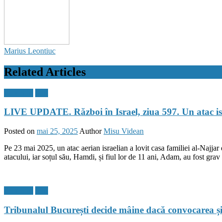
Marius Leontiuc
Related Articles
Flux Stiri
Stiri
LIVE UPDATE. Război în Israel, ziua 597. Un atac isra
Posted on
mai 25, 2025
Author
Misu Videan
Pe 23 mai 2025, un atac aerian israelian a lovit casa familiei al-Najja
atacului, iar soțul său, Hamdi, și fiul lor de 11 ani, Adam, au fost grav 
Flux Stiri
Stiri
Tribunalul București decide mâine dacă convocarea și