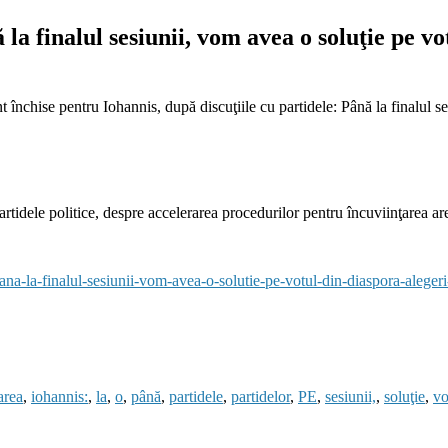
 la finalul sesiunii, vom avea o soluţie pe vo
t închise
pentru Iohannis, după discuţiile cu partidele: Până la finalul se
partidele politice, despre accelerarea procedurilor pentru încuviinţarea a
pana-la-finalul-sesiunii-vom-avea-o-solutie-pe-votul-din-diaspora-aleger
area
,
iohannis:
,
la
,
o
,
până
,
partidele
,
partidelor
,
PE
,
sesiunii,
,
soluţie
,
v