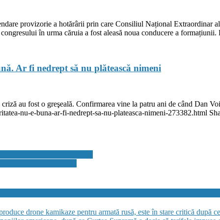
endare provizorie a hotărârii prin care Consiliul Național Extraordinar 
rii congresului în urma căruia a fost aleasă noua conducere a formațiunii.
nă. Ar fi nedrept să nu plătească nimeni
criză au fost o greşeală. Confirmarea vine la patru ani de când Dan Vo
itatea-nu-e-buna-ar-fi-nedrept-sa-nu-plateasca-nimeni-273382.html Shar
aplicarea noilor coduri penale
n gazoduct către Balcani
 produce drone kamikaze pentru armată rusă, este în stare critică după c