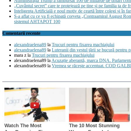
Administrația Trump a rambursat 100 de miliarde de dolari comp
„Cuvântul secret” care te protejează pe tine și pe familia ta de fr
Inteligența Artificială e noul motiv de ceartă între colegi și în f
S-a aflat cu ce va fi echipată corveta „Contraamiral August
sistemul AHTAPOT 100
Comentarii recente
alexandraelena89
la
Trucuri pentru fixarea machiajului
alexandraelena89
la
Luteranii din vestul ţării se bucură pentru 
mara z
la
Trucuri pentru fixarea machiajului
alexandraelena89
la
Acuzație aberantă, marca DNA. Parlamentari
alexandraelena89
la
Vremea se răceşte accentuat. COD GALBEN 