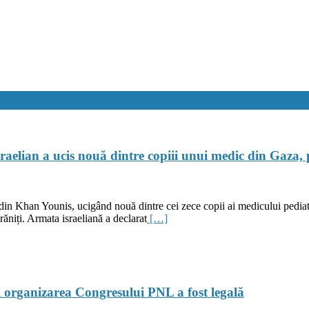
elian a ucis nouă dintre copiii unui medic din Gaza, po
r din Khan Younis, ucigând nouă dintre cei zece copii ai medicului pediat
răniți. Armata israeliană a declarat
[…]
 organizarea Congresului PNL a fost legală