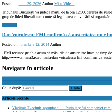
Posted on
iunie 29, 2026
Author
Misu Videan
Tribunalul București va judeca marți, de la ora 12:00, cererea de susp
grup de lideri liberali care contestă legalitatea convocării și organiză
Flux Stiri
Dan Voiculescu: FMI confirmă că austeritatea nu e bu
Posted on
noiembrie 12, 2014
Author
FMI recunoaşte abia acum că măsurile de austeritate luate pe timp de 
http://www.antena3.ro/romania/dan-voiculescu-fmi-confirma-ca-auster
Navigare în articole
PICCJ: Raportul MCV confirmă că procurorii nu au avut dificultăţi în 
Slovacia va încheia un memorandum cu România şi Bulgaria pentru u
Caută după:
Articole recente
Vladimir Tkachuk, apropiat al lui Putin și șeful companiei care