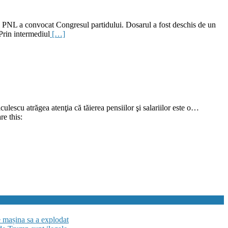
al PNL a convocat Congresul partidului. Dosarul a fost deschis de un
 Prin intermediul
[…]
iculescu atrăgea atenţia că tăierea pensiilor şi salariilor este o…
e this:
e mașina sa a explodat