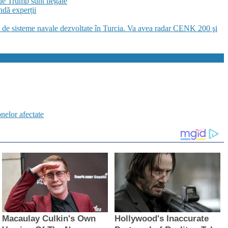
de Trump sunt ilegale
ndă experții
e sisteme navale dezvoltate în Turcia. Va avea radar CENK 200 şi
elor afectate