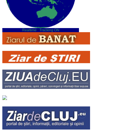
Realtime
-
Tracking ON