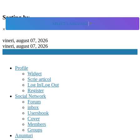
Sorting by
SELECT LANGUAGE
▼
×
Skip
to
vineri, august 07, 2026
content
vineri, august 07, 2026
Profile
Widget
Scrie articol
Log In|Log Out
Register
Social Network
Forum
inbox
Usersbook
Cover
Members
Groups
Anunturi