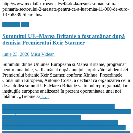
http://www.mediafax.ro/social/sefa-de-la-resurse-umane-din-
primaria-sectorului-2-arestata-pentru-ca-a-luat-mita-11-000-de-euro-
13768339 Share this:
Flux Stiri
Stiri
Summitul UE–Marea Britanie a fost amânat după
demisia Premierului Keir Starmer
Posted
Author
iunie 23, 2026
Misu Videan
on
Summitul dintre Uniunea Europeană și Marea Britanie, programat
pentru luna iulie, va fi amânat după anunțul surprinzător al demisiei
Premierului britanic Keir Starmer, conform Xinhua. Președintele
Consiliului European, Antonio Costa, a declarat că organizarea celui
de-al doilea summit UE–Marea Britanie va trebui reprogramată, iar
instituțiile europene analizează în prezent oportunitatea unei noi
întâlniri. „Trebuie să
[…]
Navigare
În România, aproximativ 1.500 de tineri studiază filosofia în
facultăți. Sorin Costreie, Conferențiar Universitar: „Studiile umaniste
în
ajută să înțelegem societatea în care trăim”
articole
Guvernul Bolojan a publicat forma revizuită a Pachetului 2 de
măsuri fiscale: Cresc impozitele pe locuinţe şi terenuri, se schimbă