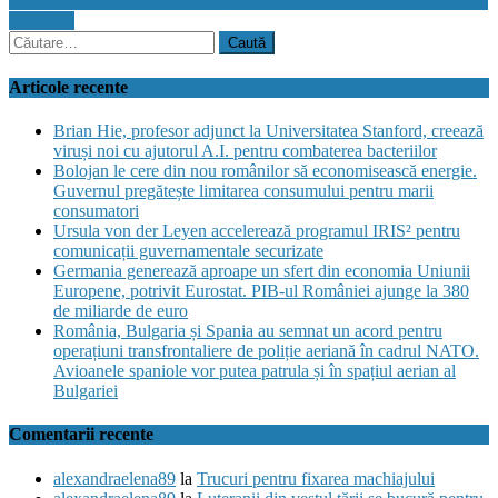
modul de calcul al impozitului pentru maşini. Lista completă a noilor
prevederi
Caută
după:
Articole recente
Brian Hie, profesor adjunct la Universitatea Stanford, creează
viruși noi cu ajutorul A.I. pentru combaterea bacteriilor
Bolojan le cere din nou românilor să economisească energie.
Guvernul pregătește limitarea consumului pentru marii
consumatori
Ursula von der Leyen accelerează programul IRIS² pentru
comunicații guvernamentale securizate
Germania generează aproape un sfert din economia Uniunii
Europene, potrivit Eurostat. PIB-ul României ajunge la 380
de miliarde de euro
România, Bulgaria și Spania au semnat un acord pentru
operațiuni transfrontaliere de poliție aeriană în cadrul NATO.
Avioanele spaniole vor putea patrula și în spațiul aerian al
Bulgariei
Comentarii recente
alexandraelena89
la
Trucuri pentru fixarea machiajului