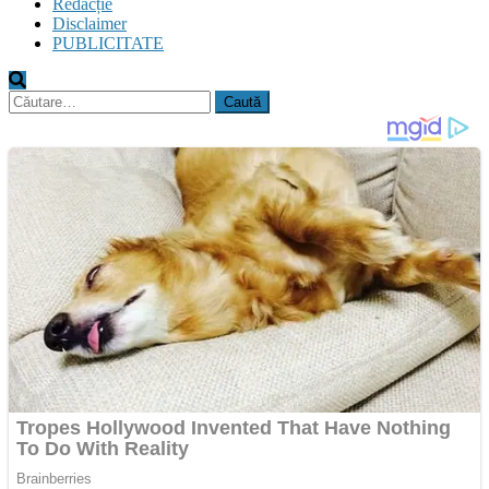
Redacție
Disclaimer
PUBLICITATE
Caută
după: