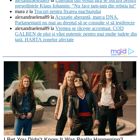
alexandraelena89
la
Luteranii din vestul ţării se bucură pentru
preşedintele Klaus Iohannis: “Nu face tam-tam din religia lui”
mara z
la
Trucuri pentru fixarea machiajului
alexandraelena89
la
Acuzație aberantă, marca DNA.
Parlamentarii nu mai au dreptul să se consulte și să legifereze
alexandraelena89
la
Vremea se răceşte accentuat. COD
GALBEN de ploi şi vânt puternic pentru mai multe judeţe din
ţară. HARTA zonelor afectate