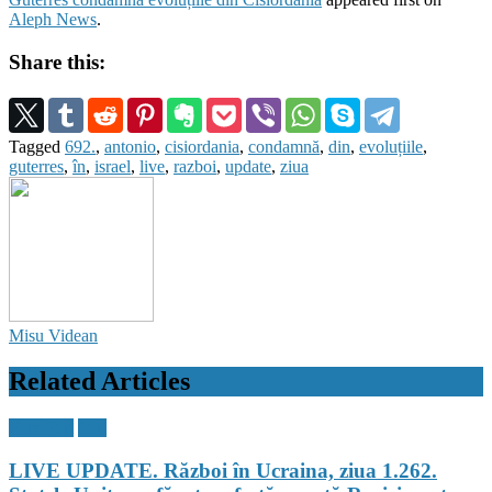
Aleph News
.
Share this:
Tagged
692.
,
antonio
,
cisiordania
,
condamnă
,
din
,
evoluțiile
,
guterres
,
în
,
israel
,
live
,
razboi
,
update
,
ziua
Misu Videan
Related Articles
Flux Stiri
Stiri
LIVE UPDATE. Război în Ucraina, ziua 1.262.