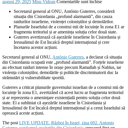
Posted
Author
pentru
august 29, 2025
Misu Videan
Comentariile sunt închise
on
LIVE
Secretarul general al ONU, António Guterres, consideră
UPDATE.
situația din Cisiordania „profund alarmantă”, din cauza
Război
raidurilor israeliene, violenței coloniștilor și demolărilor.
în
Planurile Israelului de a construi mii de locuințe în zona E1 ar
Israel,
fragmenta teritoriul și ar amenința soluția celor două state.
ziua
Guterres avertizează că așezările israeliene în Cisiordania și
692.
Ierusalimul de Est încalcă dreptul internațional și cere
Antonio
încetarea acestor acțiuni.
Guterres
condamnă
Secretarul general al ONU,
António Guterres
, a declarat că situația
evoluțiile
din Cisiordania ocupată este „profund alarmantă”. Forțele israeliene
din
au efectuat raiduri intense în orașe precum Ramallah și Nablus, iar
Cisiordania
violența coloniștilor, demolările și politicile discriminatorii duc la
strămutări și vulnerabilitate sporită.
Guterres a criticat planurile guvernului israelian de a construi mii de
locuințe în zona E1, avertizând că acest lucru ar fragmenta teritoriul
și ar reprezenta o amenințare existențială pentru soluția celor două
state. El a subliniat că așezările israeliene în Cisiordania și
Ierusalimul de Est încalcă dreptul internațional și a cerut Israelului să
oprească aceste acțiuni.
The post
LIVE UPDATE. Război în Israel, ziua 692. Antonio
Guterres condamnă evoluțiile din Cisiordania
appeared first on