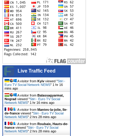
Live Traffic Feed
A visitor from
Kyiv
viewed "
Stiri -
Euro TV Social Network NEWS
"
1 hr 16
mins ago
A visitor from
Balassagyarmat,
Nograd
viewed "
Stiri - Euro TV Social
Network NEWS
"
1 hr 16 mins ago
A visitor from
Mantes-la-jolie, Ile-
de-france
viewed "
Stiri - Euro TV Social
Network NEWS
"
2 hrs 28 mins ago
A visitor from
Roubaix, Hauts-de-
france
viewed "
Stiri - Euro TV Social
Network NEWS
"
2 hrs 28 mins ago