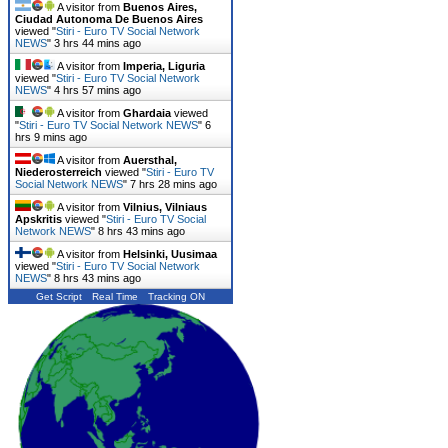
A visitor from
Buenos Aires,
Ciudad Autonoma De Buenos Aires
viewed "
Stiri - Euro TV Social Network
NEWS
"
3 hrs 44 mins ago
A visitor from
Imperia, Liguria
viewed "
Stiri - Euro TV Social Network
NEWS
"
4 hrs 57 mins ago
A visitor from
Ghardaia
viewed
"
Stiri - Euro TV Social Network NEWS
"
6
hrs 9 mins ago
A visitor from
Auersthal,
Niederosterreich
viewed "
Stiri - Euro TV
Social Network NEWS
"
7 hrs 28 mins ago
A visitor from
Vilnius, Vilniaus
Apskritis
viewed "
Stiri - Euro TV Social
Network NEWS
"
8 hrs 43 mins ago
A visitor from
Helsinki, Uusimaa
viewed "
Stiri - Euro TV Social Network
NEWS
"
8 hrs 43 mins ago
Get Script
Real Time
Tracking ON