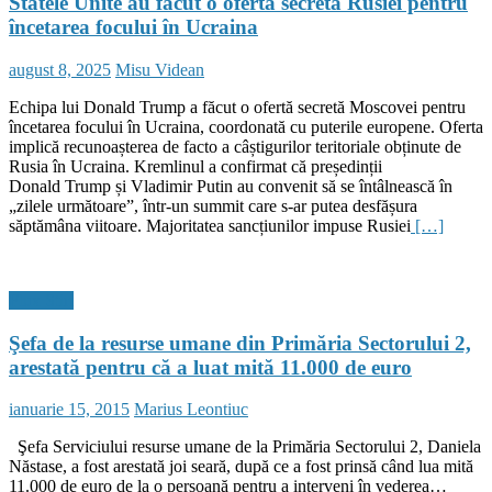
Statele Unite au făcut o ofertă secretă Rusiei pentru
încetarea focului în Ucraina
Posted
Author
august 8, 2025
Misu Videan
on
Echipa lui Donald Trump a făcut o ofertă secretă Moscovei pentru
încetarea focului în Ucraina, coordonată cu puterile europene. Oferta
implică recunoașterea de facto a câștigurilor teritoriale obținute de
Rusia în Ucraina. Kremlinul a confirmat că președinții
Donald Trump și Vladimir Putin au convenit să se întâlnească în
„zilele următoare”, într-un summit care s-ar putea desfășura
săptămâna viitoare. Majoritatea sancțiunilor impuse Rusiei
[…]
Flux Stiri
Şefa de la resurse umane din Primăria Sectorului 2,
arestată pentru că a luat mită 11.000 de euro
Posted
Author
ianuarie 15, 2015
Marius Leontiuc
on
Şefa Serviciului resurse umane de la Primăria Sectorului 2, Daniela
Năstase, a fost arestată joi seară, după ce a fost prinsă când lua mită
11.000 de euro de la o persoană pentru a interveni în vederea…