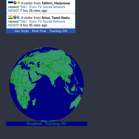
A visitor from
Tallinn, Harjumaa
viewed "
Stiri - Euro TV Social Network
NEWS
"
7 hrs 26 mins ago
A visitor from
Attur, Tamil Nadu
viewed "
Stiri - Euro TV Social Network
NEWS
"
8 hrs 45 mins ago
Get Script
Real Time
Tracking ON
Realtime
-
Tracking ON