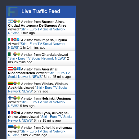
Live Traffic Feed
A visitor from
Buenos Aires,
Ciudad Autonoma De Buenos Aires
viewed "
Stiri - Euro TV Social Network
NEWS
"
1 min ago
A visitor from
Imperia, Liguria
viewed "
Stiri - Euro TV Social Network
NEWS
"
1 hr 14 mins ago
A visitor from
Ghardaia
viewed
"
Stiri - Euro TV Social Network NEWS
"
2
hrs 26 mins ago
A visitor from
Auersthal,
Niederosterreich
viewed "
Stiri - Euro TV
Social Network NEWS
"
3 hrs 45 mins ago
A visitor from
Vilnius, Vilniaus
Apskritis
viewed "
Stiri - Euro TV Social
Network NEWS
"
5 hrs ago
A visitor from
Helsinki, Uusimaa
viewed "
Stiri - Euro TV Social Network
NEWS
"
5 hrs ago
A visitor from
Lyon, Auvergne-
rhone-alpes
viewed "
Stiri - Euro TV Social
Network NEWS
"
6 hrs 16 mins ago
A visitor from
Johvi, Ida-virumaa
viewed "
Stiri - Euro TV Social Network
NEWS
"
7 hrs 26 mins ago