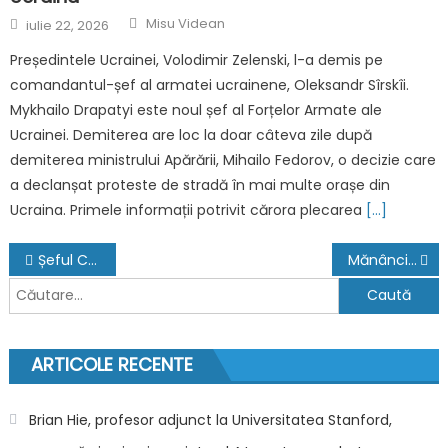
Author
Posted
Misu Videan
iulie 22, 2026
on
Președintele Ucrainei, Volodimir Zelenski, l-a demis pe
comandantul-șef al armatei ucrainene, Oleksandr Sîrskîi.
Mykhailo Drapatyi este noul șef al Forțelor Armate ale
Ucrainei. Demiterea are loc la doar câteva zile după
demiterea ministrului Apărării, Mihailo Fedorov, o decizie care
a declanșat proteste de stradă în mai multe orașe din
Ucraina. Primele informații potrivit cărora plecarea
[…]
Navigare
Șeful Centrului de Arși de la Spitalul Floreasca a fost demis din funcție azi, la trei zile după ce în unitate a fost declarat focar de infecție
Mănânci sănătos dar nu slăbești? Un nou studiu dezvăluie la ce alimente trebuie să renunți
în
Caută
după:
articole
ARTICOLE RECENTE
Brian Hie, profesor adjunct la Universitatea Stanford,