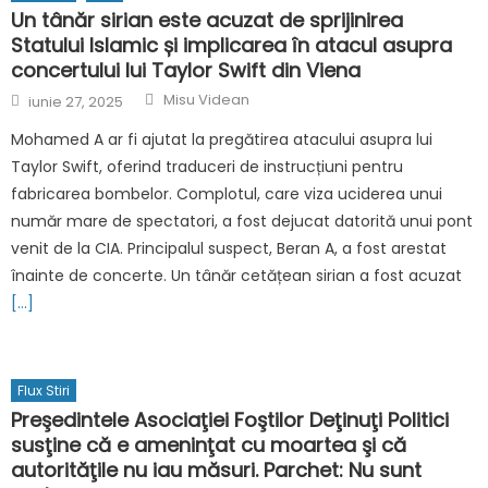
Un tânăr sirian este acuzat de sprijinirea
Statului Islamic și implicarea în atacul asupra
concertului lui Taylor Swift din Viena
Author
Posted
Misu Videan
iunie 27, 2025
on
Mohamed A ar fi ajutat la pregătirea atacului asupra lui
Taylor Swift, oferind traduceri de instrucțiuni pentru
fabricarea bombelor. Complotul, care viza uciderea unui
număr mare de spectatori, a fost dejucat datorită unui pont
venit de la CIA. Principalul suspect, Beran A, a fost arestat
înainte de concerte. Un tânăr cetățean sirian a fost acuzat
[…]
Flux Stiri
Preşedintele Asociaţiei Foştilor Deţinuţi Politici
susţine că e ameninţat cu moartea şi că
autorităţile nu iau măsuri. Parchet: Nu sunt