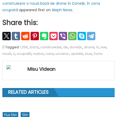
construiește o nouă bază de drone în Donețk, în zona
ocupată
appeared first on
Aleph News
.
Share this:
Tagged
1.259.
,
baza
,
construiește
,
de
,
donețk,
,
drone
,
în
,
live
,
nouă
,
o
,
ocupată
,
razboi
,
rusia
,
ucraina:
,
update
,
ziua
,
Zona
Misu Videan
RELATED ARTICLES
Flux Stiri
Stiri