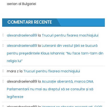
aerian al Bulgariei
COMENTARII RECENTE
alexandraelena89
la
Trucuri pentru fixarea machiajului
alexandraelena89
la
Luteranii din vestul ţării se bucură
pentru preşedintele Klaus Iohannis: “Nu face tam-tam din
religia lui”
mara z
la
Trucuri pentru fixarea machiajului
alexandraelena89
la
Acuzație aberantă, marca DNA.
Parlamentarii nu mai au dreptul să se consulte și să
legifereze
alexandraelena89
la
Vremea se răceşte accentuat. COD