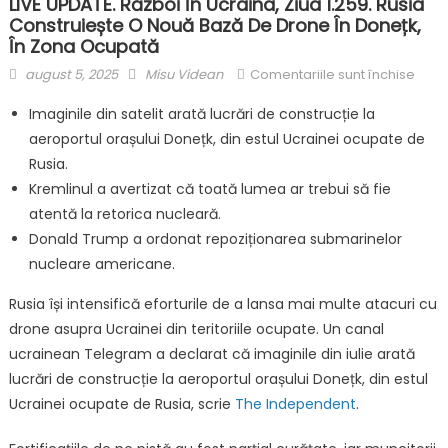
LIVE UPDATE. Război În Ucraina, Ziua 1.259. Rusia
Construiește O Nouă Bază De Drone În Donețk,
În Zona Ocupată
Posted
Author
pent
august 5, 2025
Misu Videan
Comentariile sunt închise
on
LIVE
Imaginile din satelit arată lucrări de construcție la
UPDA
aeroportul orașului Donețk, din estul Ucrainei ocupate de
Răzb
Rusia.
în
Ucrai
Kremlinul a avertizat că toată lumea ar trebui să fie
ziua
atentă la retorica nucleară.
1.259.
Donald Trump a ordonat repoziționarea submarinelor
Rusi
nucleare americane.
const
o
Rusia își intensifică eforturile de a lansa mai multe atacuri cu
nouă
drone asupra Ucrainei din teritoriile ocupate. Un canal
bază
ucrainean Telegram a declarat că imaginile din iulie arată
de
lucrări de construcție la aeroportul orașului Donețk, din estul
dron
Ucrainei ocupate de Rusia, scrie
The Independent
.
în
Done