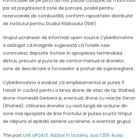
Fortificațiile de pe pistă au fost parțial curățate, iar muncitorii
în
par să pregătească zone de parcare, posibil pentru
zona
rezervoarele de combustibil, conform rapoartelor distribuite
ocup
de Institutul pentru Studiul Războiului (ISW).
Grupul ucrainean de informații open-source CyberBoroshno
a adăugat că imaginile sugerează că forțele ruse
construiesc depozite închise în apropierea terminalului
distrus, precum și puncte de control manual al dronelor,
zone de descărcare a focoaselor și posturi de supraveghere.
CyberBoroshno a evaluat că amplasamentul ar putea fi
folosit în curând pentru a lansa drone de atac de tip Shahed,
drone momeală Gerbera și, eventual, drone cu reacție Geran
(Shahed). Utilizarea dronelor cu rază lungă de acțiune din
zone mai apropiate de linia frontului ar putea scurta timpul
de răspuns al apărării aeriene ucrainene, a avertizat grupul.
The post
LIVE UPDATE. Război în Ucraina, ziua 1.259. Rusia