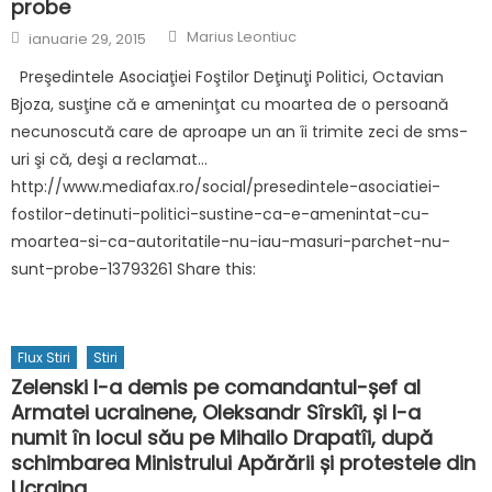
probe
Author
Posted
Marius Leontiuc
ianuarie 29, 2015
on
Preşedintele Asociaţiei Foştilor Deţinuţi Politici, Octavian
Bjoza, susţine că e ameninţat cu moartea de o persoană
necunoscută care de aproape un an îi trimite zeci de sms-
uri şi că, deşi a reclamat…
http://www.mediafax.ro/social/presedintele-asociatiei-
fostilor-detinuti-politici-sustine-ca-e-amenintat-cu-
moartea-si-ca-autoritatile-nu-iau-masuri-parchet-nu-
sunt-probe-13793261 Share this:
Flux Stiri
Stiri
Zelenski l-a demis pe comandantul-șef al
Armatei ucrainene, Oleksandr Sîrskîi, și l-a
numit în locul său pe Mihailo Drapatîi, după
schimbarea Ministrului Apărării și protestele din
Ucraina