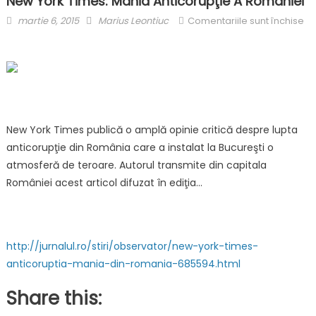
New York Times: Mania Anticorupţie A României
Posted
Author
martie 6, 2015
Marius Leontiuc
Comentariile sunt închise
on
pentru
New
York
Times:
Mania
anticorupţie
New York Times publică o amplă opinie critică despre lupta
a
anticorupţie din România care a instalat la Bucureşti o
României
atmosferă de teroare. Autorul transmite din capitala
României acest articol difuzat în ediţia…
http://jurnalul.ro/stiri/observator/new-york-times-
anticoruptia-mania-din-romania-685594.html
Share this: