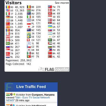
Live Traffic Feed
A visitor from
Gurgaon, Haryana
viewed "
Stiri - Euro TV Social Network
NEWS
"
29 mins ago
A visitor from
Ichalkaranji,