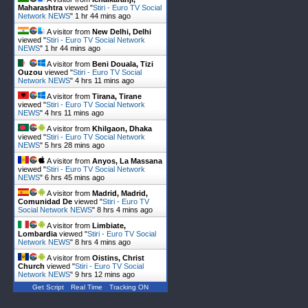
Maharashtra
viewed "
Stiri - Euro TV Social
Network NEWS
"
1 hr 44 mins ago
A visitor from
New Delhi, Delhi
viewed "
Stiri - Euro TV Social Network
NEWS
"
1 hr 44 mins ago
A visitor from
Beni Douala, Tizi
Ouzou
viewed "
Stiri - Euro TV Social
Network NEWS
"
4 hrs 11 mins ago
A visitor from
Tirana, Tirane
viewed "
Stiri - Euro TV Social Network
NEWS
"
4 hrs 11 mins ago
A visitor from
Khilgaon, Dhaka
viewed "
Stiri - Euro TV Social Network
NEWS
"
5 hrs 28 mins ago
A visitor from
Anyos, La Massana
viewed "
Stiri - Euro TV Social Network
NEWS
"
6 hrs 45 mins ago
A visitor from
Madrid, Madrid,
Comunidad De
viewed "
Stiri - Euro TV
Social Network NEWS
"
8 hrs 4 mins ago
A visitor from
Limbiate,
Lombardia
viewed "
Stiri - Euro TV Social
Network NEWS
"
8 hrs 4 mins ago
A visitor from
Oistins, Christ
Church
viewed "
Stiri - Euro TV Social
Network NEWS
"
9 hrs 12 mins ago
Get Script
Real Time
Tracking ON