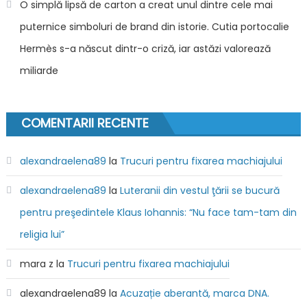
O simplă lipsă de carton a creat unul dintre cele mai
puternice simboluri de brand din istorie. Cutia portocalie
Hermès s-a născut dintr-o criză, iar astăzi valorează
miliarde
COMENTARII RECENTE
alexandraelena89
la
Trucuri pentru fixarea machiajului
alexandraelena89
la
Luteranii din vestul ţării se bucură
pentru preşedintele Klaus Iohannis: “Nu face tam-tam din
religia lui”
mara z
la
Trucuri pentru fixarea machiajului
alexandraelena89
la
Acuzație aberantă, marca DNA.