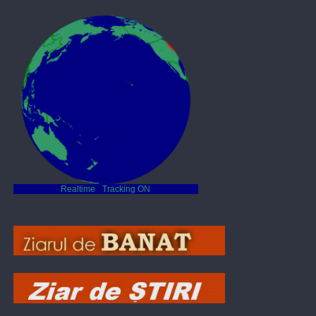
Realtime
-
Tracking ON