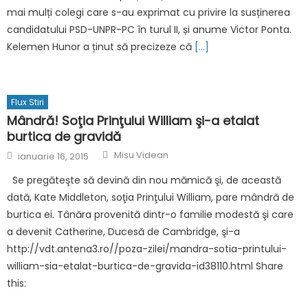
mai mulți colegi care s-au exprimat cu privire la susținerea
candidatului PSD-UNPR-PC în turul II, și anume Victor Ponta.
Kelemen Hunor a ținut să precizeze că
[…]
Flux Stiri
Mândră! Soţia Prinţului William şi-a etalat
burtica de gravidă
Author
Posted
Misu Videan
ianuarie 16, 2015
on
Se pregăteşte să devină din nou mămică şi, de această
dată, Kate Middleton, soţia Prinţului William, pare mândră de
burtica ei. Tânăra provenită dintr-o familie modestă şi care
a devenit Catherine, Ducesă de Cambridge, şi-a
http://vdt.antena3.ro//poza-zilei/mandra-sotia-printului-
william-sia-etalat-burtica-de-gravida-id38110.html Share
this: