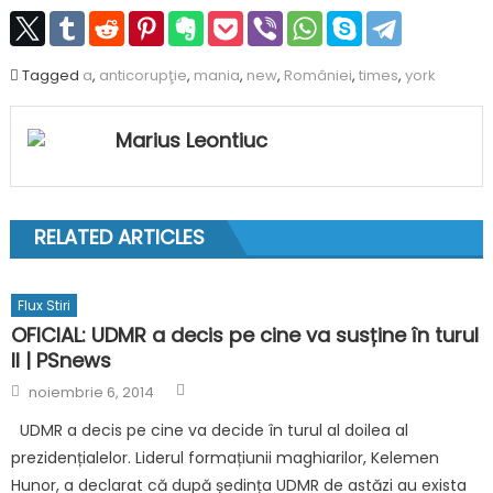
Tagged
a
,
anticorupţie
,
mania
,
new
,
României
,
times
,
york
Marius Leontiuc
RELATED ARTICLES
Flux Stiri
OFICIAL: UDMR a decis pe cine va susține în turul
II | PSnews
Author
Posted
noiembrie 6, 2014
on
UDMR a decis pe cine va decide în turul al doilea al
prezidențialelor. Liderul formațiunii maghiarilor, Kelemen
Hunor, a declarat că după ședința UDMR de astăzi au exista