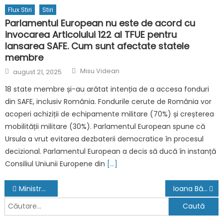
Flux Stiri
Stiri
Parlamentul European nu este de acord cu
invocarea Articolului 122 al TFUE pentru
lansarea SAFE. Cum sunt afectate statele
membre
Author
Posted
Misu Videan
august 21, 2025
on
18 state membre și-au arătat intenția de a accesa fonduri
din SAFE, inclusiv România. Fondurile cerute de România vor
acoperi achiziții de echipamente militare (70%) și creșterea
mobilității militare (30%). Parlamentul European spune că
Ursula a vrut evitarea dezbaterii democratice în procesul
decizional. Parlamentul European a decis să ducă în instanță
Consiliul Uniunii Europene din
[…]
Navigare
Ministrul Justiţiei, Robert Cazanciuc: Închisoarea nu e hotel
Ioana Băsescu are terenul de la Nana sub sechestru. Fiica fostului preşedinte urmează să fie AUDIATĂ
în
Caută
după: