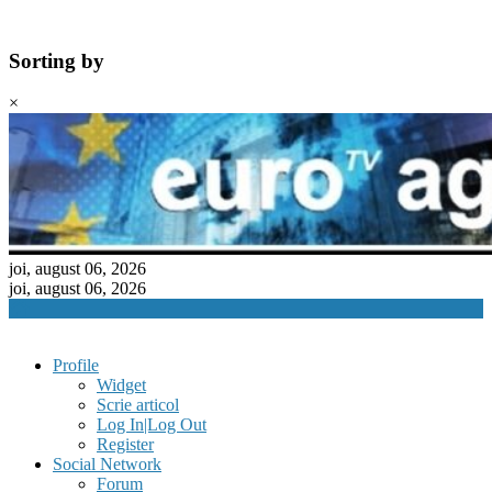
Sorting by
×
Skip
to
content
joi, august 06, 2026
joi, august 06, 2026
Profile
Widget
Scrie articol
Log In|Log Out
Register
Social Network
Forum