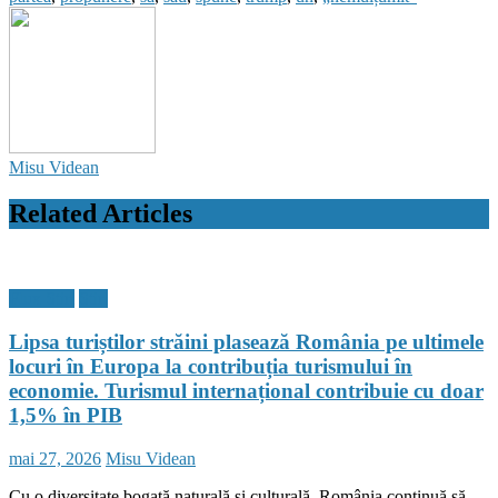
opțiuni
în
acest
moment.
O
escaladare
militară
majoră
Misu Videan
sau
să
încheiem
Related Articles
un
acord”
Flux Stiri
Stiri
Lipsa turiștilor străini plasează România pe ultimele
locuri în Europa la contribuția turismului în
economie. Turismul internațional contribuie cu doar
1,5% în PIB
Posted
Author
mai 27, 2026
Misu Videan
on
Cu o diversitate bogată naturală şi culturală, România continuă să