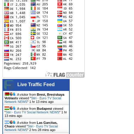
Live Traffic Feed
A visitor from
Brest, Brestskaya
Voblasts
viewed "
Stiri - Euro TV Social
Network NEWS
"
1 hr 13 mins ago
A visitor from
Budapest
viewed
"
Stiri - Euro TV Social Network NEWS
"
1 hr
13 mins ago
A visitor from
Las Garcitas,
Chaco
viewed "
Stiri - Euro TV Social
Network NEWS
"
2 hrs 28 mins ago