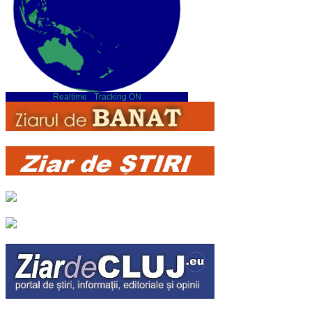
Realtime
-
Tracking ON