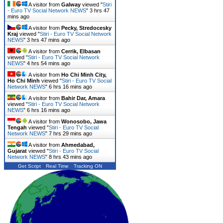
A visitor from
Galway
viewed "
Stiri
- Euro TV Social Network NEWS
"
3 hrs 47
mins ago
A visitor from
Pecky, Stredocesky
Kraj
viewed "
Stiri - Euro TV Social Network
NEWS
"
3 hrs 47 mins ago
A visitor from
Cerrik, Elbasan
viewed "
Stiri - Euro TV Social Network
NEWS
"
4 hrs 54 mins ago
A visitor from
Ho Chi Minh City,
Ho Chi Minh
viewed "
Stiri - Euro TV Social
Network NEWS
"
6 hrs 16 mins ago
A visitor from
Bahir Dar, Amara
viewed "
Stiri - Euro TV Social Network
NEWS
"
6 hrs 16 mins ago
A visitor from
Wonosobo, Jawa
Tengah
viewed "
Stiri - Euro TV Social
Network NEWS
"
7 hrs 29 mins ago
A visitor from
Ahmedabad,
Gujarat
viewed "
Stiri - Euro TV Social
Network NEWS
"
8 hrs 44 mins ago
Get Script
Real Time
Tracking ON