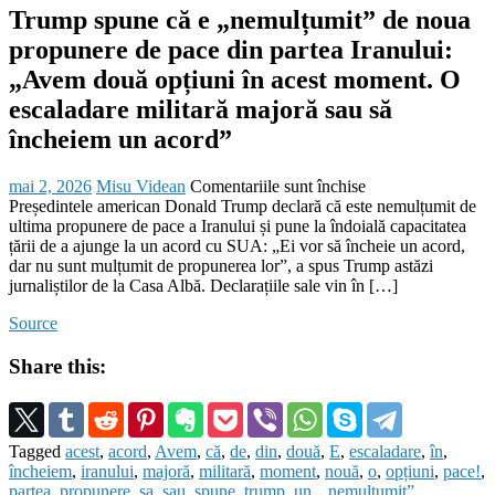
Trump spune că e „nemulțumit” de noua
propunere de pace din partea Iranului:
„Avem două opțiuni în acest moment. O
escaladare militară majoră sau să
încheiem un acord”
Posted
Author
pentru
mai 2, 2026
Misu Videan
Comentariile sunt închise
on
Trump
Președintele american Donald Trump declară că este nemulțumit de
spune
ultima propunere de pace a Iranului și pune la îndoială capacitatea
că
țării de a ajunge la un acord cu SUA: „Ei vor să încheie un acord,
e
dar nu sunt mulțumit de propunerea lor”, a spus Trump astăzi
„nemulțumit”
jurnaliștilor de la Casa Albă. Declarațiile sale vin în […]
de
Source
noua
propunere
Share this:
de
pace
din
partea
Iranului:
Tagged
acest
,
acord
,
Avem
,
că
,
de
,
din
,
două
,
E
,
escaladare
,
în
,
„Avem
încheiem
,
iranului
,
majoră
,
militară
,
moment
,
nouă
,
o
,
opțiuni
,
pace!
,
două
partea
,
propunere
,
sa
,
sau
,
spune
,
trump
,
un
,
„nemulțumit”