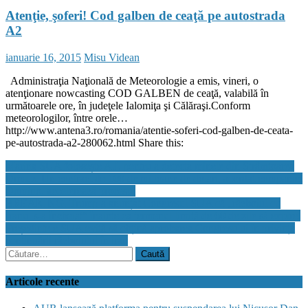
Atenţie, şoferi! Cod galben de ceaţă pe autostrada
A2
Posted
Author
ianuarie 16, 2015
Misu Videan
on
Administraţia Naţională de Meteorologie a emis, vineri, o
atenţionare nowcasting COD GALBEN de ceaţă, valabilă în
următoarele ore, în judeţele Ialomiţa şi Călăraşi.Conform
meteorologilor, între orele…
http://www.antena3.ro/romania/atentie-soferi-cod-galben-de-ceata-
pe-autostrada-a2-280062.html Share this:
Navigare
Marina SUA folosește A.I. pentru a detecta minele din Strâmtoarea
Ormuz. Un contract de 100 de milioane de dolari, acordat companiei
în
Domino, accelerează procesul
articole
BREAKING. Trump a anunțat Congresul SUA că „războiul cu
Iranul s-a încheiat” înainte ca termenul limită de 60 de zile să expire.
Președintele SUA evită să obțină aprobarea Congresului în privința
continuării războiului în iran
Caută
după:
Articole recente