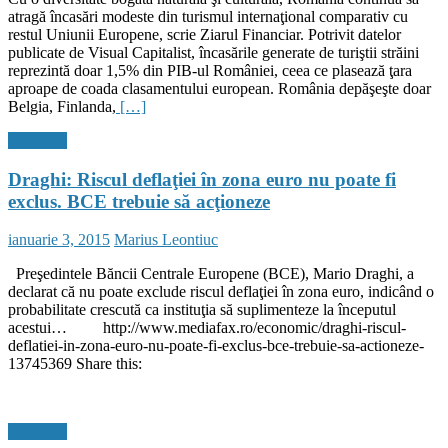
atragă încasări modeste din turismul internaţional comparativ cu
restul Uniunii Europene, scrie Ziarul Financiar. Potrivit datelor
publicate de Visual Capitalist, încasările generate de turiştii străini
reprezintă doar 1,5% din PIB-ul României, ceea ce plasează ţara
aproape de coada clasamentului european. România depăşeşte doar
Belgia, Finlanda,
[…]
Flux Stiri
Draghi: Riscul deflaţiei în zona euro nu poate fi
exclus. BCE trebuie să acţioneze
Posted
Author
ianuarie 3, 2015
Marius Leontiuc
on
Preşedintele Băncii Centrale Europene (BCE), Mario Draghi, a
declarat că nu poate exclude riscul deflaţiei în zona euro, indicând o
probabilitate crescută ca instituţia să suplimenteze la începutul
acestui… http://www.mediafax.ro/economic/draghi-riscul-
deflatiei-in-zona-euro-nu-poate-fi-exclus-bce-trebuie-sa-actioneze-
13745369 Share this:
Flux Stiri