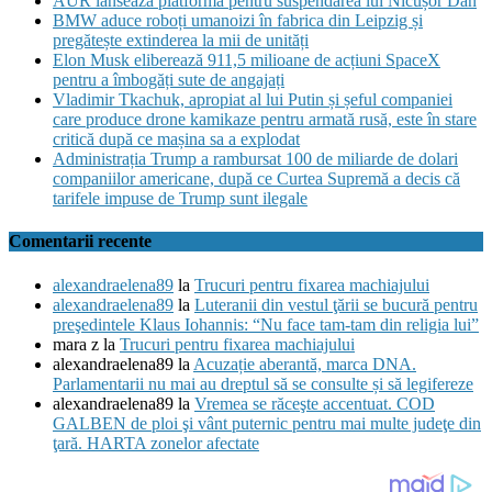
AUR lansează platforma pentru suspendarea lui Nicușor Dan
BMW aduce roboți umanoizi în fabrica din Leipzig și
pregătește extinderea la mii de unități
Elon Musk eliberează 911,5 milioane de acțiuni SpaceX
pentru a îmbogăți sute de angajați
Vladimir Tkachuk, apropiat al lui Putin și șeful companiei
care produce drone kamikaze pentru armată rusă, este în stare
critică după ce mașina sa a explodat
Administrația Trump a rambursat 100 de miliarde de dolari
companiilor americane, după ce Curtea Supremă a decis că
tarifele impuse de Trump sunt ilegale
Comentarii recente
alexandraelena89
la
Trucuri pentru fixarea machiajului
alexandraelena89
la
Luteranii din vestul ţării se bucură pentru
preşedintele Klaus Iohannis: “Nu face tam-tam din religia lui”
mara z
la
Trucuri pentru fixarea machiajului
alexandraelena89
la
Acuzație aberantă, marca DNA.
Parlamentarii nu mai au dreptul să se consulte și să legifereze
alexandraelena89
la
Vremea se răceşte accentuat. COD
GALBEN de ploi şi vânt puternic pentru mai multe judeţe din
ţară. HARTA zonelor afectate