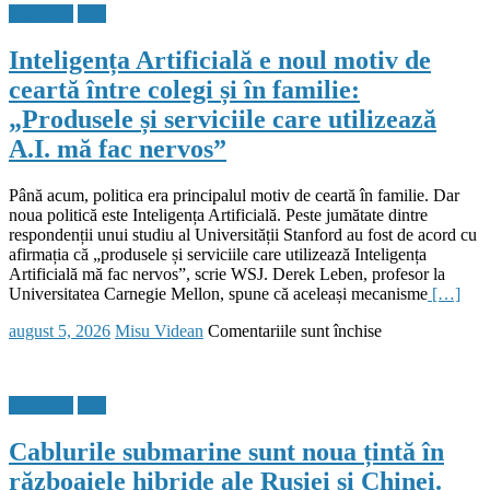
Flux Stiri
Stiri
Inteligența Artificială e noul motiv de
ceartă între colegi și în familie:
„Produsele și serviciile care utilizează
A.I. mă fac nervos”
Până acum, politica era principalul motiv de ceartă în familie. Dar
noua politică este Inteligența Artificială. Peste jumătate dintre
respondenții unui studiu al Universității Stanford au fost de acord cu
afirmația că „produsele și serviciile care utilizează Inteligența
Artificială mă fac nervos”, scrie WSJ. Derek Leben, profesor la
Universitatea Carnegie Mellon, spune că aceleași mecanisme
[…]
Posted
Author
pentru
august 5, 2026
Misu Videan
Comentariile sunt închise
on
Inteligența
Artificială
e
Flux Stiri
Stiri
noul
motiv
Cablurile submarine sunt noua țintă în
de
ceartă
războaiele hibride ale Rusiei și Chinei.
între