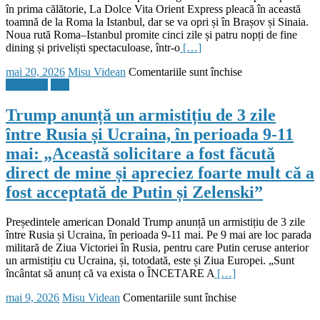
a
în prima călătorie, La Dolce Vita Orient Express pleacă în această
sosit
toamnă de la Roma la Istanbul, dar se va opri și în Brașov și Sinaia.
la
Noua rută Roma–Istanbul promite cinci zile și patru nopți de fine
Teheran
dining și priveliști spectaculoase, într-o
[…]
cu
Posted
Author
pentru
mai 20, 2026
Misu Videan
Comentariile sunt închise
un
on
La
Flux Stiri
Stiri
mesaj
Dolce
adresat
Vita
Liderului
Trump anunță un armistițiu de 3 zile
Orient
Suprem
între Rusia și Ucraina, în perioada 9-11
Express
Mojtaba
lansează
Khamenei,
mai: „Această solicitare a fost făcută
în
cu
direct de mine și apreciez foarte mult că a
2026
care
un
Trump
fost acceptată de Putin și Zelenski”
traseu
a
de
spus
Președintele american Donald Trump anunță un armistițiu de 3 zile
lux
că
între Rusia și Ucraina, în perioada 9-11 mai. Pe 9 mai are loc parada
între
ar
militară de Ziua Victoriei în Rusia, pentru care Putin ceruse anterior
Roma
fi
un armistițiu cu Ucraina, și, totodată, este și Ziua Europei. „Sunt
și
dispus
încântat să anunț că va exista o ÎNCETARE A
[…]
Istanbul.
să
Trenul
se
Posted
Author
pentru
mai 9, 2026
Misu Videan
Comentariile sunt închise
va
întâlnească
on
Trump
opri
dacă