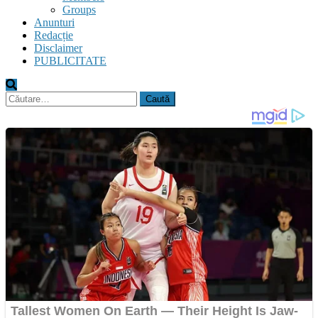
Groups
Anunturi
Redacție
Disclaimer
PUBLICITATE
Caută
după: