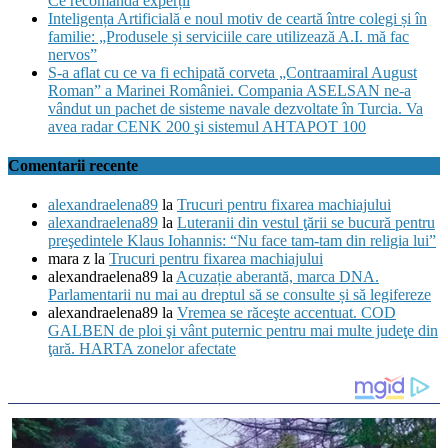
Ce recomandă experții
rusești.
Inteligența Artificială e noul motiv de ceartă între colegi și în
Cum
familie: „Produsele și serviciile care utilizează A.I. mă fac
se
nervos”
împart
S-a aflat cu ce va fi echipată corveta „Contraamiral August
opiniile
Roman” a Marinei României. Compania ASELSAN ne-a
între
vândut un pachet de sisteme navale dezvoltate în Turcia. Va
statele
avea radar CENK 200 şi sistemul AHTAPOT 100
membre
ale
Comentarii recente
UE
alexandraelena89
la
Trucuri pentru fixarea machiajului
alexandraelena89
la
Luteranii din vestul ţării se bucură pentru
preşedintele Klaus Iohannis: “Nu face tam-tam din religia lui”
mara z
la
Trucuri pentru fixarea machiajului
alexandraelena89
la
Acuzație aberantă, marca DNA.
Parlamentarii nu mai au dreptul să se consulte și să legifereze
alexandraelena89
la
Vremea se răceşte accentuat. COD
GALBEN de ploi şi vânt puternic pentru mai multe judeţe din
ţară. HARTA zonelor afectate