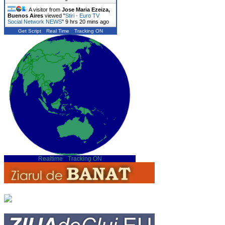
A visitor from
Jose Maria Ezeiza,
Buenos Aires
viewed "
Stiri - Euro TV
Social Network NEWS
"
9 hrs 20 mins ago
Get Script
Real Time
Tracking ON
Realtime
-
Tracking ON