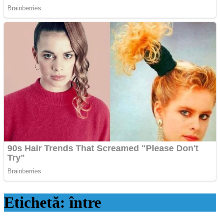
Etichetă:
între