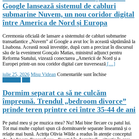
Google lansează sistemul de cabluri
colegi
și
submarine Nuvem, un nou coridor digital
în
între America de Nord și Europa
familie:
„Produsele
și
Ceremonia oficială de lansare a sistemului de cabluri submarine
serviciile
transatlantice „Nuvem” al Google a avut loc în această săptămână la
care
Lisabona. Această nouă investiție, după cum a precizat în discursul
utilizează
său de la eveniment Gonçalo Matias, ministrul adjunct pentru
A.I.
Reforma Statului, vizează conectarea „Americii de Nord și a
mă
Europei printr-un nou coridor digital care traversează
[…]
fac
nervos”
Posted
Author
pentru
iulie 25, 2026
Misu Videan
Comentariile sunt închise
on
Cablurile
Flux Stiri
Stiri
submarine
sunt
Dormim separat ca să ne culcăm
noua
împreună. Trendul „bedroom divorce”
țintă
în
prinde teren printre cei între 35-44 de ani
războaiele
hibride
Pe patul meu și pe muzica mea? Nu! Mai bine fiecare cu patul lui.
ale
Tot mai multe cupluri spun că dormitoarele separate înseamnă și o
Rusiei
relație mai bună. Actrița Olivia Wilde a readus în atenție conceptul
și