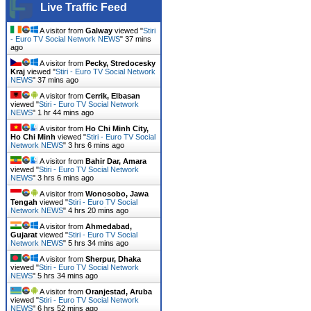
Live Traffic Feed
A visitor from
Galway
viewed "
Stiri
- Euro TV Social Network NEWS
"
37 mins
ago
A visitor from
Pecky, Stredocesky
Kraj
viewed "
Stiri - Euro TV Social Network
NEWS
"
37 mins ago
A visitor from
Cerrik, Elbasan
viewed "
Stiri - Euro TV Social Network
NEWS
"
1 hr 44 mins ago
A visitor from
Ho Chi Minh City,
Ho Chi Minh
viewed "
Stiri - Euro TV Social
Network NEWS
"
3 hrs 6 mins ago
A visitor from
Bahir Dar, Amara
viewed "
Stiri - Euro TV Social Network
NEWS
"
3 hrs 6 mins ago
A visitor from
Wonosobo, Jawa
Tengah
viewed "
Stiri - Euro TV Social
Network NEWS
"
4 hrs 20 mins ago
A visitor from
Ahmedabad,
Gujarat
viewed "
Stiri - Euro TV Social
Network NEWS
"
5 hrs 34 mins ago
A visitor from
Sherpur, Dhaka
viewed "
Stiri - Euro TV Social Network
NEWS
"
5 hrs 34 mins ago
A visitor from
Oranjestad, Aruba
viewed "
Stiri - Euro TV Social Network
NEWS
"
6 hrs 52 mins ago