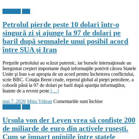
anunță
și
se
un
în
ajunge
Flux Stiri
Stiri
armistițiu
Brașov
la
de
și
un
Petrolul pierde peste 10 dolari într-o
3
Sinaia
acord
zile
singură zi şi ajunge la 97 de dolari pe
între
baril după semnalele unui posibil acord
Rusia
și
între SUA şi Iran
Ucraina,
în
perioada
Preţurile petrolului au scăzut puternic, iar bursele internaţionale au
9-
înregistrat creşteri importante după informaţiile potrivit cărora Statele
11
Unite şi Iran s-ar apropia de un acord pentru încheierea conflictului,
mai:
scrie BBC. Cotaţia Brent crude, reperul global al pieţei petroliere, a
„Această
coborât până la 97 de dolari pe baril după apariţia informaţiilor,
solicitare
înainte de a reveni peste
[…]
a
Posted
Author
pentru
mai 7, 2026
Misu Videan
Comentariile sunt închise
fost
on
Petrolul
Flux Stiri
Stiri
făcută
pierde
direct
peste
de
Ursula von der Leyen vrea să confiște 200
10
mine
de miliarde de euro din activele rusești.
dolari
și
într-
apreciez
Cum se împart opiniile între statele