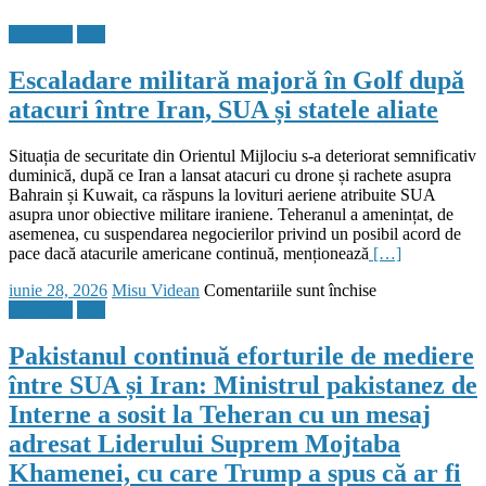
lansat
Flux Stiri
Stiri
prima
sa
Escaladare militară majoră în Golf după
bicicletă,
însă
atacuri între Iran, SUA și statele aliate
nu
este
modelul
Situația de securitate din Orientul Mijlociu s-a deteriorat semnificativ
electric
duminică, după ce Iran a lansat atacuri cu drone și rachete asupra
așteptat
Bahrain și Kuwait, ca răspuns la lovituri aeriene atribuite SUA
de
asupra unor obiective militare iraniene. Teheranul a amenințat, de
fani,
asemenea, cu suspendarea negocierilor privind un posibil acord de
ci
pace dacă atacurile americane continuă, menționează
[…]
o
Posted
Author
pentru
iunie 28, 2026
Misu Videan
Comentariile sunt închise
bicicletă
on
Escaladare
Flux Stiri
Stiri
fără
militară
pedale
majoră
destinată
Pakistanul continuă eforturile de mediere
în
copiilor
între SUA și Iran: Ministrul pakistanez de
Golf
între
după
2
Interne a sosit la Teheran cu un mesaj
atacuri
și
adresat Liderului Suprem Mojtaba
între
5
Iran,
ani.
Khamenei, cu care Trump a spus că ar fi
SUA