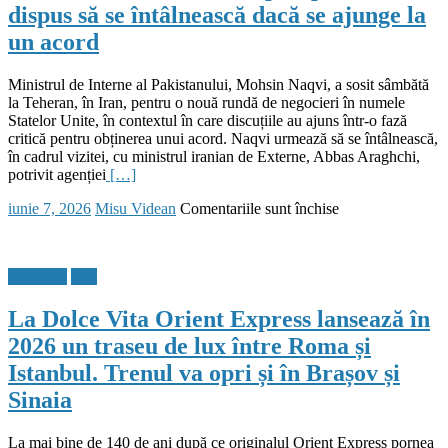
dispus să se întâlnească dacă se ajunge la
și
statele
un acord
aliate
Ministrul de Interne al Pakistanului, Mohsin Naqvi, a sosit sâmbătă
la Teheran, în Iran, pentru o nouă rundă de negocieri în numele
Statelor Unite, în contextul în care discuțiile au ajuns într-o fază
critică pentru obținerea unui acord. Naqvi urmează să se întâlnească,
în cadrul vizitei, cu ministrul iranian de Externe, Abbas Araghchi,
potrivit agenției
[…]
Posted
Author
pentru
iunie 7, 2026
Misu Videan
Comentariile sunt închise
on
Pakistanul
continuă
eforturile
Flux Stiri
Stiri
de
mediere
La Dolce Vita Orient Express lansează în
între
SUA
2026 un traseu de lux între Roma și
și
Istanbul. Trenul va opri și în Brașov și
Iran:
Ministrul
Sinaia
pakistanez
de
Interne
La mai bine de 140 de ani după ce originalul Orient Express pornea