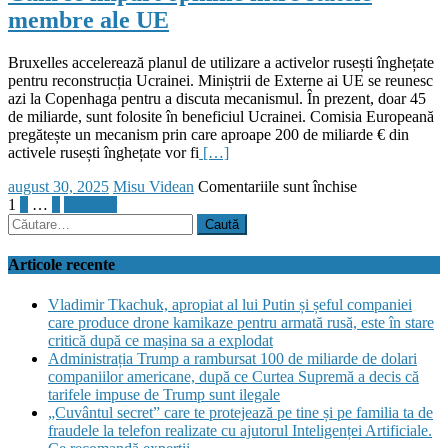
o
foarte
membre ale UE
singură
mult
zi
că
şi
a
Bruxelles accelerează planul de utilizare a activelor rusești înghețate
ajunge
fost
pentru reconstrucția Ucrainei. Miniștrii de Externe ai UE se reunesc
la
acceptată
azi la Copenhaga pentru a discuta mecanismul. În prezent, doar 45
97
de
de miliarde, sunt folosite în beneficiul Ucrainei. Comisia Europeană
de
Putin
pregătește un mecanism prin care aproape 200 de miliarde € din
dolari
și
activele rusești înghețate vor fi
[…]
pe
Zelenski”
baril
Posted
Author
pentru
august 30, 2025
Misu Videan
Comentariile sunt închise
după
on
Paginație
Ursula
1
2
…
5
Următor
semnalele
Caută
von
articole
unui
după:
der
posibil
Leyen
Articole recente
acord
vrea
între
să
Vladimir Tkachuk, apropiat al lui Putin și șeful companiei
SUA
confiște
care produce drone kamikaze pentru armată rusă, este în stare
şi
200
critică după ce mașina sa a explodat
Iran
de
Administrația Trump a rambursat 100 de miliarde de dolari
miliarde
companiilor americane, după ce Curtea Supremă a decis că
de
tarifele impuse de Trump sunt ilegale
euro
„Cuvântul secret” care te protejează pe tine și pe familia ta de
din
fraudele la telefon realizate cu ajutorul Inteligenței Artificiale.
activele