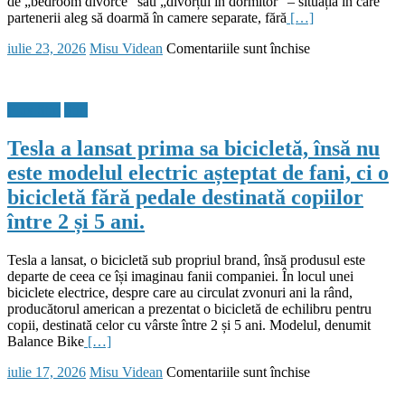
de „bedroom divorce” sau „divorțul în dormitor” – situația în care
Chinei.
partenerii aleg să doarmă în camere separate, fără
[…]
Google
lansează
Posted
Author
pentru
iulie 23, 2026
Misu Videan
Comentariile sunt închise
sistemul
on
Dormim
de
separat
cabluri
ca
submarine
Flux Stiri
Stiri
să
Nuvem,
ne
un
Tesla a lansat prima sa bicicletă, însă nu
culcăm
nou
împreună.
coridor
este modelul electric așteptat de fani, ci o
Trendul
digital
bicicletă fără pedale destinată copiilor
„bedroom
între
divorce”
America
între 2 și 5 ani.
prinde
de
teren
Nord
printre
Tesla a lansat, o bicicletă sub propriul brand, însă produsul este
și
cei
departe de ceea ce își imaginau fanii companiei. În locul unei
Europa
între
biciclete electrice, despre care au circulat zvonuri ani la rând,
35-
producătorul american a prezentat o bicicletă de echilibru pentru
44
copii, destinată celor cu vârste între 2 și 5 ani. Modelul, denumit
de
Balance Bike
[…]
ani
Posted
Author
pentru
iulie 17, 2026
Misu Videan
Comentariile sunt închise
on
Tesla
a