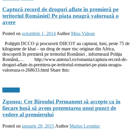
Captură record de droguri aflate în premieră pe
teritoriul României! Pe piaţa neagră valorează o
avere
Posted on
octombrie 1, 2014
Author
Misu Videan
Poliţiştii DCCO şi procurorii DIICOT au capturat, luni, peste 75 de
kilograme de khat – un drog de mare risc originar din Africa,
descoperit în premieră pe teritoriul României , informează Poliţia
Română,… http://www.antena3.ro/romania/captura-record-de-
droguri-aflate-in-premiera-pe-teritoriul-romaniei-pe-piata-neagra-
valoreaza-o-268633.html Share this:
Flux Stiri
Zgonea: Cer Biroului Permanent să accepte ca în
fiecare lună să avem prezentarea unui punct de
vedere al premierului
Posted on
ianuarie 28, 2015
Author
Marius Leontiuc