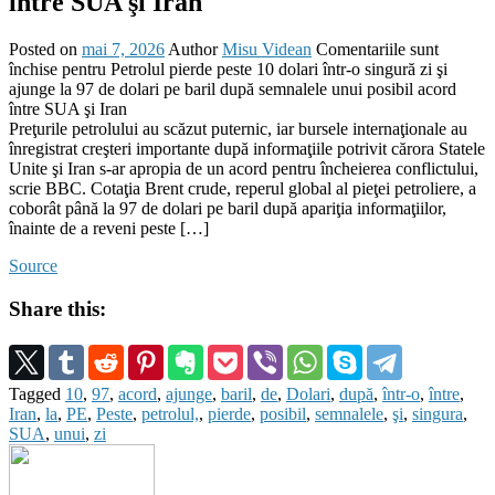
între SUA şi Iran
Posted on
mai 7, 2026
Author
Misu Videan
Comentariile sunt
închise
pentru Petrolul pierde peste 10 dolari într-o singură zi şi
ajunge la 97 de dolari pe baril după semnalele unui posibil acord
între SUA şi Iran
Preţurile petrolului au scăzut puternic, iar bursele internaţionale au
înregistrat creşteri importante după informaţiile potrivit cărora Statele
Unite şi Iran s-ar apropia de un acord pentru încheierea conflictului,
scrie BBC. Cotaţia Brent crude, reperul global al pieţei petroliere, a
coborât până la 97 de dolari pe baril după apariţia informaţiilor,
înainte de a reveni peste […]
Source
Share this:
Tagged
10
,
97
,
acord
,
ajunge
,
baril
,
de
,
Dolari
,
după
,
într-o
,
între
,
Iran
,
la
,
PE
,
Peste
,
petrolul,
,
pierde
,
posibil
,
semnalele
,
şi
,
singura
,
SUA
,
unui
,
zi