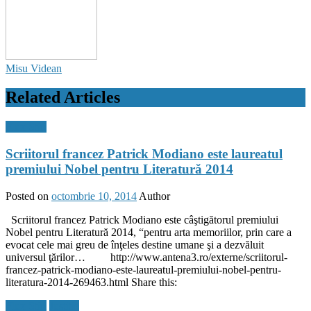
Misu Videan
Related Articles
Flux Stiri
Scriitorul francez Patrick Modiano este laureatul
premiului Nobel pentru Literatură 2014
Posted on
octombrie 10, 2014
Author
Scriitorul francez Patrick Modiano este câştigătorul premiului
Nobel pentru Literatură 2014, “pentru arta memoriilor, prin care a
evocat cele mai greu de înţeles destine umane şi a dezvăluit
universul ţărilor… http://www.antena3.ro/externe/scriitorul-
francez-patrick-modiano-este-laureatul-premiului-nobel-pentru-
literatura-2014-269463.html Share this:
Flux Stiri
Justitie