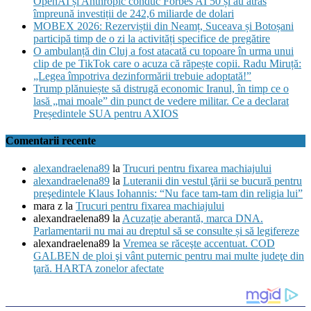
OpenAI și Anthropic conduc Forbes AI 50 și au atras
împreună investiții de 242,6 miliarde de dolari
MOBEX 2026: Rezerviștii din Neamț, Suceava și Botoșani
participă timp de o zi la activități specifice de pregătire
O ambulanță din Cluj a fost atacată cu topoare în urma unui
clip de pe TikTok care o acuza că răpește copii. Radu Miruță:
„Legea împotriva dezinformării trebuie adoptată!”
Trump plănuiește să distrugă economic Iranul, în timp ce o
lasă „mai moale” din punct de vedere militar. Ce a declarat
Președintele SUA pentru AXIOS
Comentarii recente
alexandraelena89
la
Trucuri pentru fixarea machiajului
alexandraelena89
la
Luteranii din vestul ţării se bucură pentru
preşedintele Klaus Iohannis: “Nu face tam-tam din religia lui”
mara z
la
Trucuri pentru fixarea machiajului
alexandraelena89
la
Acuzație aberantă, marca DNA.
Parlamentarii nu mai au dreptul să se consulte și să legifereze
alexandraelena89
la
Vremea se răceşte accentuat. COD
GALBEN de ploi şi vânt puternic pentru mai multe judeţe din
ţară. HARTA zonelor afectate