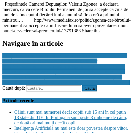
Preşedintele Camerei Deputaţilor, Valeriu Zgonea, a declarat,
miercuri, că va cere Biroului Permanent de joi să accepte ca ziua de
luni de la începutul fiecărei luni a anului să fie o oră a primului
ministru,… http://www.mediafax.ro/politic/zgonea-cer-biroului-
permanent-sa-accepte-ca-in-fiecare-luna-sa-avem-prezentarea-unui-
punct-de-vedere-al-premierului-13791383 Share this:
Navigare în articole
Relațiile la distanță devin prea scumpe pentru americani. 75% spun
că au ales să se mute împreună din cauza costurilor
MApN cheamă mii de rezerviști la pregătire. Florin Jipa: „O mare
pierdere de timp. Oamenii ăștia vor merge la război cu o pregătire
zero pentru a supraviețui pe front, care arată foarte diferit față de
acum 40 de ani”. Ce exerciții a propus Ministerul Apărării Naționale
Caută după:
Articole recente
Câinii sunt mai numeroși decât copiii sub 15 ani în cel puțin
13 state din UE. În Portugalia sunt peste 3 milioane de câini,
de două ori mai mulți decât copiii
Inteligența Artificială nu mai este doar povestea despre viitor.