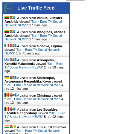
Live Traffic Feed
A visitor from
Vilnius, Vilniaus
Apskritis
viewed "
Stiri - Euro TV Social
Network NEWS
"
27 mins ago
A visitor from
Visaginas, Utenos
Apskritis
viewed "
Stiri - Euro TV Social
Network NEWS
"
27 mins ago
A visitor from
Genova, Liguria
viewed "
Stiri - Euro TV Social Network
NEWS
"
1 hr 45 mins ago
A visitor from
Axioupolis,
Kentriki Makedonia
viewed "
Stiri - Euro
TV Social Network NEWS
"
2 hrs 59 mins
ago
A visitor from
Simferopol,
Avtonomna Respublika Krym
viewed
"
Stiri - Euro TV Social Network NEWS
"
4
hrs 12 mins ago
A visitor from
Chisinau
viewed
"
Stiri - Euro TV Social Network NEWS
"
4
hrs 12 mins ago
A visitor from
Les Escaldes,
Escaldes-engordany
viewed "
Stiri - Euro
TV Social Network NEWS
"
5 hrs 22 mins
ago
A visitor from
Tumkur, Karnataka
viewed "
Stiri - Euro TV Social Network