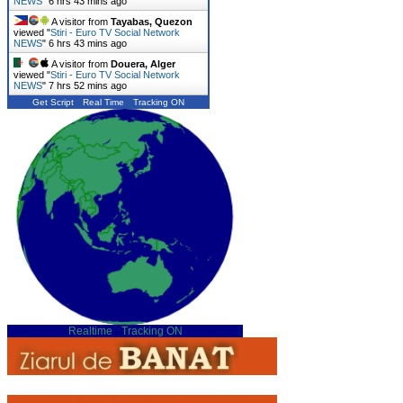
NEWS
"
6 hrs 43 mins ago
A visitor from
Tayabas, Quezon
viewed "
Stiri - Euro TV Social Network
NEWS
"
6 hrs 43 mins ago
A visitor from
Douera, Alger
viewed "
Stiri - Euro TV Social Network
NEWS
"
7 hrs 52 mins ago
Get Script
Real Time
Tracking ON
Realtime
-
Tracking ON