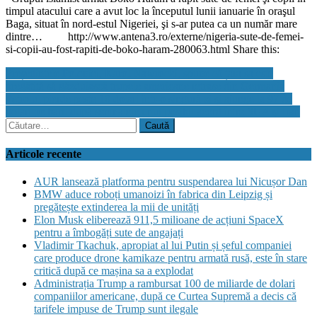
timpul atacului care a avut loc la începutul lunii ianuarie în oraşul
Baga, situat în nord-estul Nigeriei, şi s-ar putea ca un număr mare
dintre… http://www.antena3.ro/externe/nigeria-sute-de-femei-
si-copii-au-fost-rapiti-de-boko-haram-280063.html Share this:
Navigare
Președintele Poloniei, Karol Nawrocki, spune că țara sa este
pregătită să găzduiască trupele americane retrase din Germania
în
Petrolul pierde peste 10 dolari într-o singură zi şi ajunge la 97 de
articole
dolari pe baril după semnalele unui posibil acord între SUA şi Iran
Caută
după:
Articole recente
AUR lansează platforma pentru suspendarea lui Nicușor Dan
BMW aduce roboți umanoizi în fabrica din Leipzig și
pregătește extinderea la mii de unități
Elon Musk eliberează 911,5 milioane de acțiuni SpaceX
pentru a îmbogăți sute de angajați
Vladimir Tkachuk, apropiat al lui Putin și șeful companiei
care produce drone kamikaze pentru armată rusă, este în stare
critică după ce mașina sa a explodat
Administrația Trump a rambursat 100 de miliarde de dolari
companiilor americane, după ce Curtea Supremă a decis că
tarifele impuse de Trump sunt ilegale