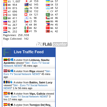
Live Traffic Feed
A visitor from
Linkuva, Siauliu
Apskritis
viewed "
Stiri - Euro TV Social
Network NEWS
"
45 mins ago
A visitor from
Riga
viewed "
Stiri -
Euro TV Social Network NEWS
"
45 mins
ago
A visitor from
Babbs, Saint Lucy
viewed "
Stiri - Euro TV Social Network
NEWS
"
1 hr 56 mins ago
A visitor from
Vigo, Galicia
viewed
"
Stiri - Euro TV Social Network NEWS
"
3
hrs 17 mins ago
A visitor from
Torrejon Del Rey,