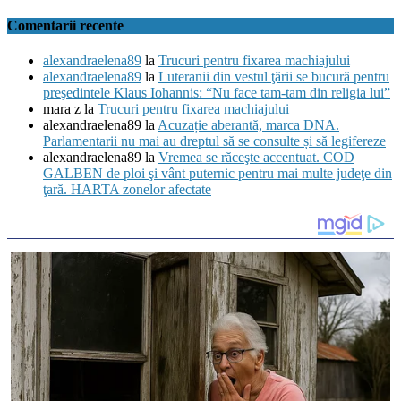
Comentarii recente
alexandraelena89
la
Trucuri pentru fixarea machiajului
alexandraelena89
la
Luteranii din vestul ţării se bucură pentru
preşedintele Klaus Iohannis: “Nu face tam-tam din religia lui”
mara z
la
Trucuri pentru fixarea machiajului
alexandraelena89
la
Acuzație aberantă, marca DNA.
Parlamentarii nu mai au dreptul să se consulte și să legifereze
alexandraelena89
la
Vremea se răceşte accentuat. COD
GALBEN de ploi şi vânt puternic pentru mai multe judeţe din
ţară. HARTA zonelor afectate