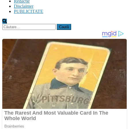
Redacție
Disclaimer
PUBLICITATE
Caută
după: