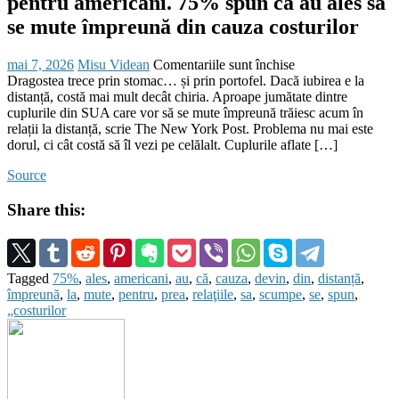
pentru americani. 75% spun că au ales să
se mute împreună din cauza costurilor
Posted
Author
pentru
mai 7, 2026
Misu Videan
Comentariile sunt închise
on
Relațiile
Dragostea trece prin stomac… și prin portofel. Dacă iubirea e la
la
distanță, costă mai mult decât chiria. Aproape jumătate dintre
distanță
cuplurile din SUA care vor să se mute împreună trăiesc acum în
devin
relații la distanță, scrie The New York Post. Problema nu mai este
prea
dorul, ci cât costă să îl vezi pe celălalt. Cuplurile aflate […]
scumpe
Source
pentru
americani.
Share this:
75%
spun
că
au
ales
Tagged
75%
,
ales
,
americani
,
au
,
că
,
cauza
,
devin
,
din
,
distanță
,
să
împreună
,
la
,
mute
,
pentru
,
prea
,
relaţiile
,
sa
,
scumpe
,
se
,
spun
,
se
„costurilor
mute
împreună
din
cauza
costurilor