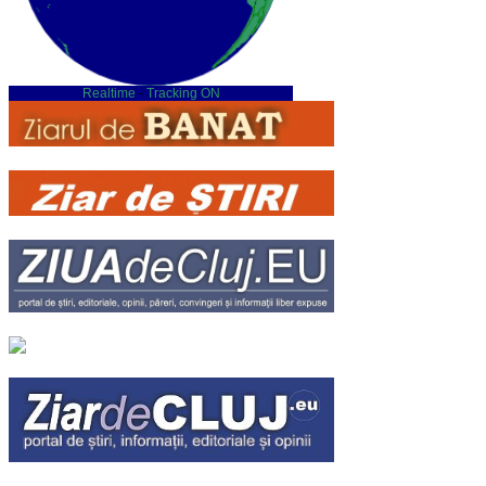
Realtime
-
Tracking ON