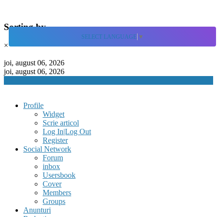
Sorting by
SELECT LANGUAGE
▼
×
Skip
to
joi, august 06, 2026
content
joi, august 06, 2026
Profile
Widget
Scrie articol
Log In|Log Out
Register
Social Network
Forum
inbox
Usersbook
Cover
Members
Groups
Anunturi