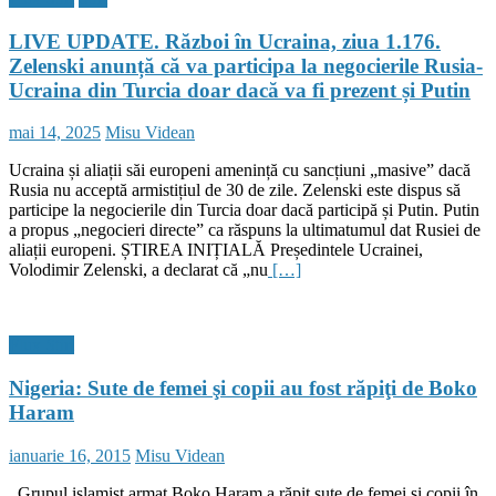
LIVE UPDATE. Război în Ucraina, ziua 1.176.
Zelenski anunță că va participa la negocierile Rusia-
Ucraina din Turcia doar dacă va fi prezent și Putin
Posted
Author
mai 14, 2025
Misu Videan
on
Ucraina și aliații săi europeni amenință cu sancțiuni „masive” dacă
Rusia nu acceptă armistițiul de 30 de zile. Zelenski este dispus să
participe la negocierile din Turcia doar dacă participă și Putin. Putin
a propus „negocieri directe” ca răspuns la ultimatumul dat Rusiei de
aliații europeni. ȘTIREA INIȚIALĂ Președintele Ucrainei,
Volodimir Zelenski, a declarat că „nu
[…]
Flux Stiri
Nigeria: Sute de femei şi copii au fost răpiţi de Boko
Haram
Posted
Author
ianuarie 16, 2015
Misu Videan
on
Grupul islamist armat Boko Haram a răpit sute de femei şi copii în