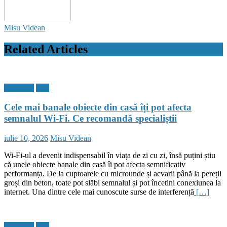
Misu Videan
Related Articles
Flux Stiri
Stiri
Cele mai banale obiecte din casă îți pot afecta
semnalul Wi-Fi. Ce recomandă specialiștii
Posted
Author
iulie 10, 2026
Misu Videan
on
Wi-Fi-ul a devenit indispensabil în viața de zi cu zi, însă puțini știu
că unele obiecte banale din casă îi pot afecta semnificativ
performanța. De la cuptoarele cu microunde și acvarii până la pereții
groși din beton, toate pot slăbi semnalul și pot încetini conexiunea la
internet. Una dintre cele mai cunoscute surse de interferență
[…]
Flux Stiri
Stiri