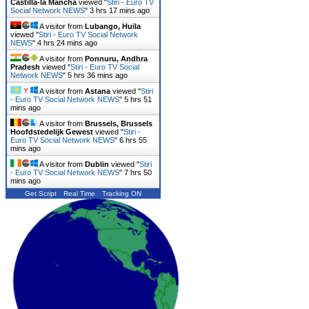
Castilla-la Mancha
viewed "
Stiri - Euro TV
Social Network NEWS
"
3 hrs 17 mins ago
A visitor from
Lubango, Huila
viewed "
Stiri - Euro TV Social Network
NEWS
"
4 hrs 24 mins ago
A visitor from
Ponnuru, Andhra
Pradesh
viewed "
Stiri - Euro TV Social
Network NEWS
"
5 hrs 36 mins ago
A visitor from
Astana
viewed "
Stiri
- Euro TV Social Network NEWS
"
5 hrs 51
mins ago
A visitor from
Brussels, Brussels
Hoofdstedelijk Gewest
viewed "
Stiri -
Euro TV Social Network NEWS
"
6 hrs 55
mins ago
A visitor from
Dublin
viewed "
Stiri
- Euro TV Social Network NEWS
"
7 hrs 50
mins ago
Get Script
Real Time
Tracking ON