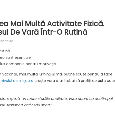
a Mai Multă Activitate Fizică.
l De Vară Într-O Rutină
pentru
 închise
Vara
rutină.
este
rea sunt esențiale.
anotimpul
plus companie pentru motivație.
cu
cea
m vacanțe, mai multă lumină și mai puține scuze pentru a face
mai
ă
nivelul de mișcare
crește vara și ar trebui să profiți de asta ca s
multă
activitate
fizică.
ia, explică: „
În toate studiile analizate, vara apare ca anotimpul
Cum
ări, transport activ sau sport.”
transformăm
impulsul