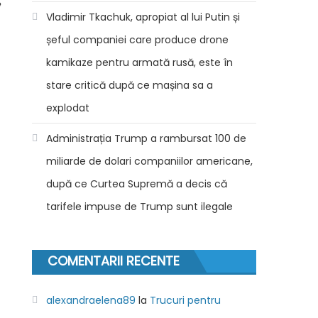
e
Vladimir Tkachuk, apropiat al lui Putin și
șeful companiei care produce drone
kamikaze pentru armată rusă, este în
stare critică după ce mașina sa a
explodat
Administrația Trump a rambursat 100 de
miliarde de dolari companiilor americane,
după ce Curtea Supremă a decis că
tarifele impuse de Trump sunt ilegale
COMENTARII RECENTE
alexandraelena89
la
Trucuri pentru