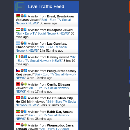
Live Traffic Feed
A visitor from
Brest, Brestskaya
Voblasts
viewed "
Stiri - Euro TV Social
Network NEWS
"
36 mins ago
A visitor from
Budapest
viewed
"
Stiri - Euro TV Social Network NEWS
"
36
mins ago
A visitor from
Las Garcitas,
Chaco
viewed "
Stiri - Euro TV Social
Network NEWS
"
1 hr 51 mins ago
A visitor from
Galway
viewed "
Stiri
- Euro TV Social Network NEWS
"
3 hrs 10
mins ago
A visitor from
Pecky, Stredocesky
Kraj
viewed "
Stiri - Euro TV Social Network
NEWS
"
3 hrs 10 mins ago
A visitor from
Cerrik, Elbasan
viewed "
Stiri - Euro TV Social Network
NEWS
"
4 hrs 17 mins ago
A visitor from
Ho Chi Minh City,
Ho Chi Minh
viewed "
Stiri - Euro TV Social
Network NEWS
"
5 hrs 38 mins ago
A visitor from
Bahir Dar, Amara
viewed "
Stiri - Euro TV Social Network
NEWS
"
5 hrs 38 mins ago
A visitor from
Wonosobo, Jawa
Tengah
viewed "
Stiri - Euro TV Social