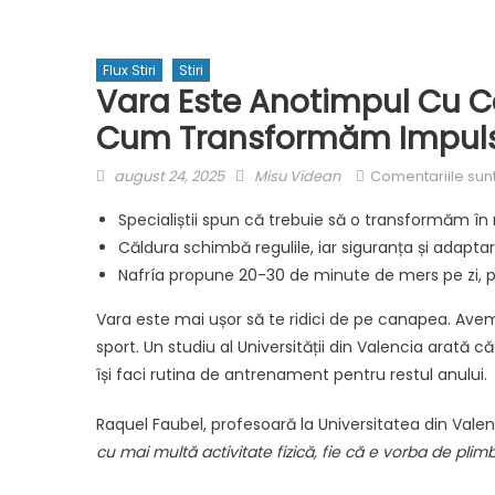
Flux Stiri
Stiri
Vara Este Anotimpul Cu Ce
Cum Transformăm Impulsu
Posted
Author
august 24, 2025
Misu Videan
Comentariile sunt
on
Specialiștii spun că trebuie să o transformăm în 
Căldura schimbă regulile, iar siguranța și adapta
Nafría propune 20-30 de minute de mers pe zi, 
Vara este mai ușor să te ridici de pe canapea. Ave
sport. Un studiu al Universității din Valencia arată c
își faci rutina de antrenament pentru restul anului.
Raquel Faubel, profesoară la Universitatea din Valenc
cu mai multă activitate fizică, fie că e vorba de plimb