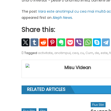
unui U inversat – peste o anumită limită, oamenii se
The post
Vara este anotimpul cu cea mai multă act
appeared first on
Aleph News
.
Share this:
Tagged
activitate
,
anotimpul
,
cea
,
cu
,
Cum
,
de
,
este
,
f
Misu Videan
RELATED ARTICLES
Flux Stiri
Flux Stiri
Stiri