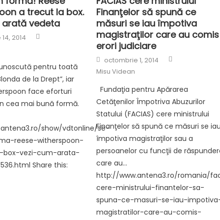
în formă! Reese
FACIAS cere ministrului
on a trecut la box.
Finanţelor să spună ce
 arată vedeta
măsuri se iau împotiva
magistraţilor care au comis
Author
14, 2014
erori judiciare
Author
Posted
octombrie 1, 2014
on
noscută pentru toată
Misu Videan
onda de la Drept”, iar
Fundaţia pentru Apărarea
rspoon face eforturi
Cetăţenilor Împotriva Abuzurilor
 în cea mai bună formă.
Statului (FACIAS) cere ministrului
Finanţelor să spună ce măsuri se ia
.antena3.ro/show/vdtonline/se-
împotiva magistraţilor sau a
rma-reese-witherspoon-
persoanelor cu funcţii de răspunder
a-box-vezi-cum-arata-
care au…
36.html Share this:
http://www.antena3.ro/romania/fa
cere-ministrului-finantelor-sa-
spuna-ce-masuri-se-iau-impotiva
magistratilor-care-au-comis-