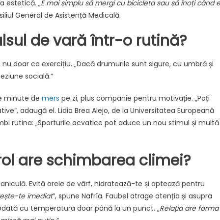
ia estetică. „
E mai simplu să mergi cu bicicleta sau să înoți când 
de
siliul General de Asistență Medicală.
vară
într-
ul de vară într-o rutină?
o
rutină
 nu doar ca exercițiu. „Dacă drumurile sunt sigure, cu umbră și
oeziune socială.”
de minute de
mers
pe zi, plus companie pentru motivație. „Poți
tive”, adaugă el. Lidia Brea Alejo, de la Universitatea Europeană
i rutina: „Sporturile acvatice pot aduce un nou stimul și multă
 rol are schimbarea climei?
n caniculă. Evită orele de vârf, hidratează-te și optează pentru
ește-te imediat
”, spune Nafría. Faubel atrage atenția și asupra
te odată cu temperatura doar până la un punct. „
Relația are forma