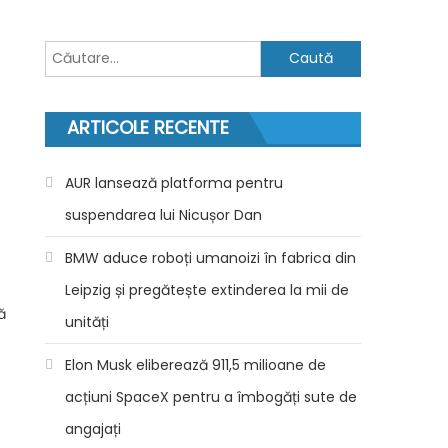
Caută
după:
ARTICOLE RECENTE
AUR lansează platforma pentru
suspendarea lui Nicușor Dan
BMW aduce roboți umanoizi în fabrica din
Leipzig și pregătește extinderea la mii de
ă
unități
Elon Musk eliberează 911,5 milioane de
acțiuni SpaceX pentru a îmbogăți sute de
angajați