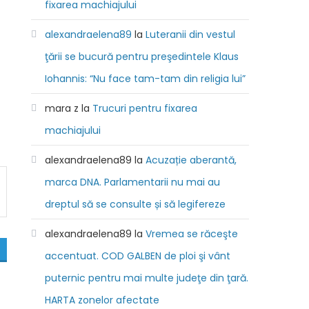
fixarea machiajului
alexandraelena89
la
Luteranii din vestul
ţării se bucură pentru preşedintele Klaus
Iohannis: “Nu face tam-tam din religia lui”
mara z
la
Trucuri pentru fixarea
machiajului
alexandraelena89
la
Acuzație aberantă,
marca DNA. Parlamentarii nu mai au
dreptul să se consulte și să legifereze
alexandraelena89
la
Vremea se răceşte
accentuat. COD GALBEN de ploi şi vânt
puternic pentru mai multe judeţe din ţară.
HARTA zonelor afectate