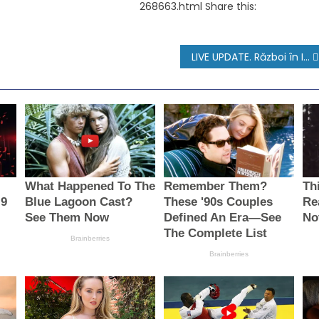
268663.html Share this:
LIVE UPDATE. Război în Israel, ziua 688. Netanyahu spune că Houthi plătesc „un preț foarte mare” pentru atacurile împotriva Israelului