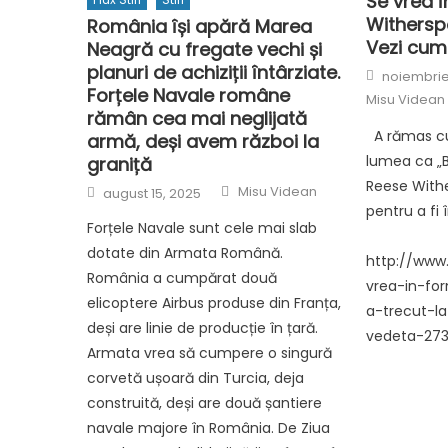
Se vrea 
Witherspo
România își apără Marea
Vezi cum
Neagră cu fregate vechi și
planuri de achiziții întârziate.
Posted
noiembrie 
on
Forțele Navale române
Misu Videan
rămân cea mai neglijată
A rămas cu
armă, deși avem război la
lumea ca „Bl
graniță
Reese Withe
Author
Posted
Misu Videan
august 15, 2025
on
pentru a fi
Forțele Navale sunt cele mai slab
dotate din Armata Română.
http://www
România a cumpărat două
vrea-in-fo
elicoptere Airbus produse din Franța,
a-trecut-l
deși are linie de producție în țară.
vedeta-2735
Armata vrea să cumpere o singură
corvetă ușoară din Turcia, deja
construită, deși are două șantiere
navale majore în România. De Ziua