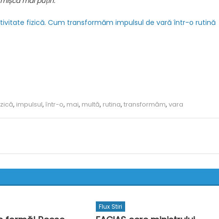
 mișcă mai puțin.”
ivitate fizică. Cum transformăm impulsul de vară într-o rutină
izică
,
impulsul
,
într-o
,
mai
,
multă
,
rutina
,
transformăm
,
vara
Flux Stiri