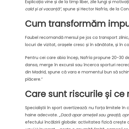
Explicația vine și de la timp liber, zile lungi și motivaț
cald și ai vacanță”
, spune și Hector Nafría, de la Con
Cum transformăm impuls
Faubel recomandă mersul pe jos ca transport zilnic,
locuri de vizitat, orașele cresc și în sănătate, și în c
Pentru cei care abia încep, Nafría propune 20-30 
dansa, merge în excursii sau încerca sporturi recrea
din Madrid, spune că vara e momentul bun să schimb
plăcere.”
Care sunt riscurile și ce
Specialiștii în sport avertizează: nu forța limitele î
haine adecvate. „
Dacă apar amețeli sau greață, opr
efectului încălzirii globale: activitatea fizică creș